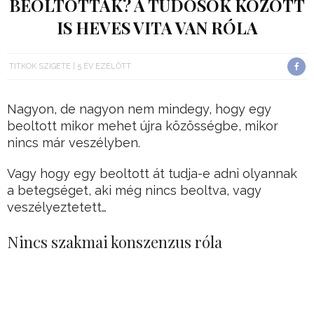
BEOLTOTTAK? A TUDÓSOK KÖZÖTT
IS HEVES VITA VAN RÓLA
TITKOK SZIGETE
5 ÉV EZELŐTT
Nagyon, de nagyon nem mindegy, hogy egy
beoltott mikor mehet újra közösségbe, mikor
nincs már veszélyben.
Vagy hogy egy beoltott át tudja-e adni olyannak
a betegséget, aki még nincs beoltva, vagy
veszélyeztetett…
Nincs szakmai konszenzus róla
Ahogy a világon mindenütt folynak a tömeges
koronavírus-oltások, a közegészségügyi
szakértők igyekeznek választ kapni arra a