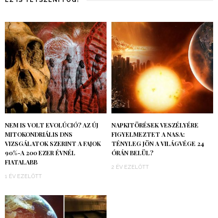
EZ IS TETSZENI FOG!
NEM IS VOLT EVOLÚCIÓ? AZ ÚJ
NAPKITÖRÉSEK VESZÉLYÉRE
MITOKONDRIÁLIS DNS
FIGYELMEZTET A NASA:
VIZSGÁLATOK SZERINT A FAJOK
TÉNYLEG JÖN A VILÁGVÉGE 24
90%-A 200 EZER ÉVNÉL
ÓRÁN BELÜL?
FIATALABB
2 ÉV EZELŐTT
1 ÉV EZELŐTT