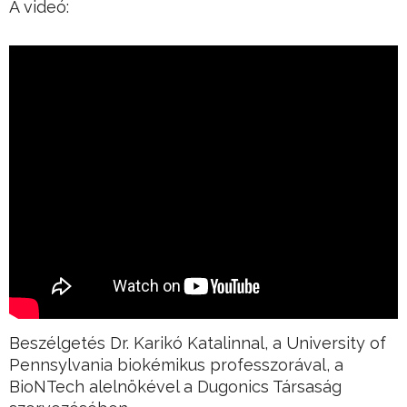
A videó:
Beszélgetés Dr. Karikó Katalinnal, a University of
Pennsylvania biokémikus professzorával, a
BioNTech alelnökével a Dugonics Társaság