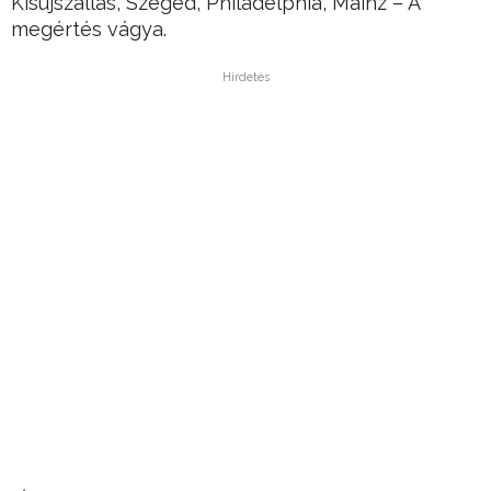
Kisújszállás, Szeged, Philadelphia, Mainz – A
megértés vágya.
Hirdetés