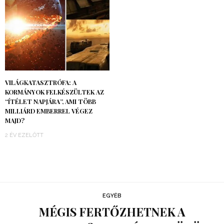
VILÁGKATASZTRÓFA: A
KORMÁNYOK FELKÉSZÜLTEK AZ
“ÍTÉLET NAPJÁRA”, AMI TÖBB
MILLIÁRD EMBERREL VÉGEZ
MAJD?
2 ÉV EZELŐTT
EGYÉB
MÉGIS FERTŐZHETNEK A