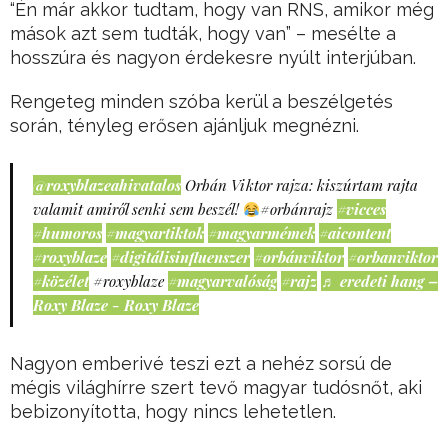
“Én már akkor tudtam, hogy van RNS, amikor még
mások azt sem tudták, hogy van” – mesélte a
hosszúra és nagyon érdekesre nyúlt interjúban.
Rengeteg minden szóba kerül a beszélgetés
során, tényleg erősen ajánljuk megnézni.
@roxyblazeahivatalos
Orbán Viktor rajza: kiszúrtam rajta
valamit amiről senki sem beszél!
#orbánrajz
#vicces
#humoros
#magyartiktok
#magyarmémek
#aicontent
#roxyblaze
#digitálisinfluenszer
#orbánviktor
#orbanviktor
#közélet
#roxyblaze
#magyarvalóság
#rajz
♬ eredeti hang –
Roxy Blaze - Roxy Blaze
Nagyon emberivé teszi ezt a nehéz sorsú de
mégis világhírre szert tevő magyar tudósnőt, aki
bebizonyította, hogy nincs lehetetlen.