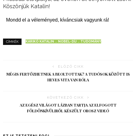
Köszönjük Katalin!
Mondd el a véleményed, kíváncsiak vagyunk rá!
KARIKÓ KATALIN
NOBEL-DÍJ
TUDOMÁNY
CÍMKÉK
ELŐZŐ CIKK
MÉGIS FERTŐZHETNEK A BEOLTOTTAK? A TUDÓSOK KÖZÖTT IS
HEVES VITA VAN RÓLA
KÖVETKEZŐ CIKK
AZ EGÉSZ VILÁGOT LÁZBAN TARTJA AZ ELFOGOTT
FÖLDÖNKÍVÜLIRŐL KÉSZÜLT OROSZ VIDEÓ