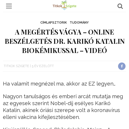
CÍMLAPSZTORIK
TUDOMÁNY
A MEGÉRTÉS VÁGYA – ONLINE
BESZÉLGETÉS DR. KARIKÓ KATALIN
BIOKÉMIKUSSAL – VIDEÓ
TITKOK SZIGETE
5 ÉV EZELŐTT
Ha valamit megnézel ma, akkor az EZ legyen…
Nagyon tanulságos és emberi arcát mutatja meg
az egyesek szerint Nobel-díj esélyes Karikó
Katalin, akinek óriási szerepe volt a koronavírus
elleni vakcina kifejlesztésében.