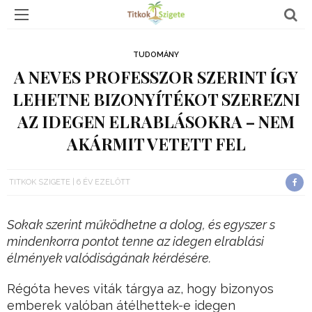
TUDOMÁNY
A NEVES PROFESSZOR SZERINT ÍGY
LEHETNE BIZONYÍTÉKOT SZEREZNI
AZ IDEGEN ELRABLÁSOKRA – NEM
AKÁRMIT VETETT FEL
TITKOK SZIGETE
6 ÉV EZELŐTT
Sokak szerint működhetne a dolog, és egyszer s
mindenkorra pontot tenne az idegen elrablási
élmények valódiságának kérdésére.
Régóta heves viták tárgya az, hogy bizonyos
emberek valóban átélhettek-e idegen