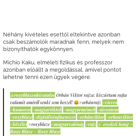
Néhány kivételes esettől eltekintve azonban
csak beszámolók maradnak fenn, melyek nem
bizonyíthatók egykönnyen.
Michio Kaku, elméleti fizikus és professzor
azonban előállt a megoldással, amivel pontot
lehetne tenni ezen ügyek végére.
@roxyblazeahivatalos
Orbán Viktor rajza: kiszúrtam rajta
valamit amiről senki sem beszél!
#orbánrajz
#vicces
#humoros
#magyartiktok
#magyarmémek
#aicontent
#roxyblaze
#digitálisinfluenszer
#orbánviktor
#orbanviktor
#közélet
#roxyblaze
#magyarvalóság
#rajz
♬ eredeti hang –
Roxy Blaze - Roxy Blaze