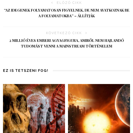
ELŐZŐ CIKK
“AZ IDEGENEK FOLYAMATOSAN FIGYELNEK, DE NEM AVATKOZNAK BE
A FOLYAMATOKBA” – ÁLLÍTJÁK
KÖVETKEZŐ CIKK
2 MILLIÓ ÉVES EMBERI AGYAGFIGURA, AMIRŐL NEM HAJLANDÓ
TUDOMÁST VENNI A MAINSTREAM TÖRTÉNELEM
EZ IS TETSZENI FOG!