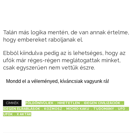
Talán más logika mentén, de van annak értelme,
hogy embereket raboljanak el.
Ebből kiindulva pedig az is lehetséges, hogy az
ufók már réges-régen meglátogattak minket,
csak egyszerűen nem vettük észre.
Mondd el a véleményed, kíváncsiak vagyunk rá!
FÖLDÖNÍVÜLIEK
HIHETETLEN
IDEGEN CIVILIZÁCIÓK
CÍMKÉK
IDEGEN ELRABLÁSOK
KOZMOSZ
MICHIO KAKU
TUDOMÁNY
UFÓ
UFÓK
X AKTÁK