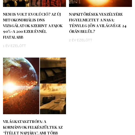
NEM IS VOLT EVOLÚCIÓ? AZ ÚJ
NAPKITÖRÉSEK VESZÉLYÉRE
MITOKONDRIÁLIS DNS
FIGYELMEZTET A NASA:
VIZSGÁLATOK SZERINT A FAJOK
TÉNYLEG JÖN A VILÁGVÉGE 24
90%-A 200 EZER ÉVNÉL
ÓRÁN BELÜL?
FIATALABB
2 ÉV EZELŐTT
1 ÉV EZELŐTT
VILÁGKATASZTRÓFA: A
KORMÁNYOK FELKÉSZÜLTEK AZ
“ÍTÉLET NAPJÁRA”, AMI TÖBB