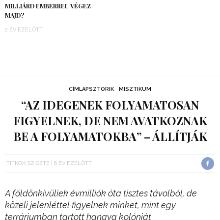
MILLIÁRD EMBERREL VÉGEZ
MAJD?
2 ÉV EZELŐTT
CÍMLAPSZTORIK
MISZTIKUM
“AZ IDEGENEK FOLYAMATOSAN
FIGYELNEK, DE NEM AVATKOZNAK
BE A FOLYAMATOKBA” – ÁLLÍTJÁK
TITKOK SZIGETE
6 ÉV EZELŐTT
A földönkívüliek évmilliók óta tisztes távolból, de
közeli jelenléttel figyelnek minket, mint egy
terráriumban tartott hangya kolóniát