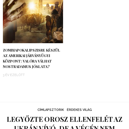
ZOMBIAPOKALIPSZISRE KÉSZÜL
AZ AMERIKAI JÁRVÁNYÜGYI
KÖZPONT: VALÓRA VÁLHAT
NOSTRADAMUS JÓSLATA?
3 ÉV EZELŐTT
CÍMLAPSZTORIK
ÉRDEKES VILÁG
LEGYŐZTE OROSZ ELLENFELÉT AZ
UKRÁN VÍVÓ, DE A VÉGÉN NEM