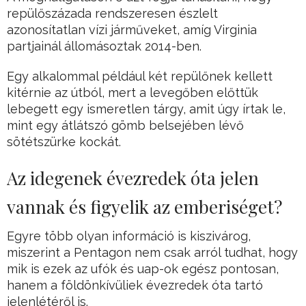
repülőszázada rendszeresen észlelt
azonosítatlan vízi járműveket, amíg Virginia
partjainál állomásoztak 2014-ben.
Egy alkalommal például két repülőnek kellett
kitérnie az útból, mert a levegőben előttük
lebegett egy ismeretlen tárgy, amit úgy írtak le,
mint egy átlátszó gömb belsejében lévő
sötétszürke kockát.
Az idegenek évezredek óta jelen
vannak és figyelik az emberiséget?
Egyre több olyan információ is kiszivárog,
miszerint a Pentagon nem csak arról tudhat, hogy
mik is ezek az ufók és uap-ok egész pontosan,
hanem a földönkívüliek évezredek óta tartó
jelenlétéről is.