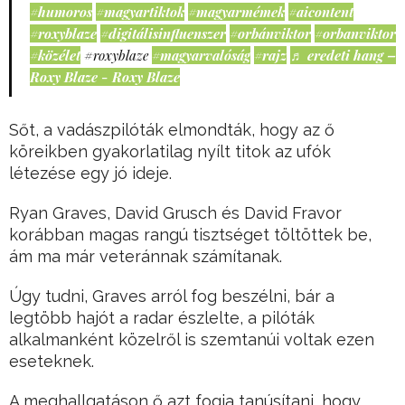
#humoros
#magyartiktok
#magyarmémek
#aicontent
#roxyblaze
#digitálisinfluenszer
#orbánviktor
#orbanviktor
#közélet
#roxyblaze
#magyarvalóság
#rajz
♬ eredeti hang –
Roxy Blaze - Roxy Blaze
Sőt, a vadászpilóták elmondták, hogy az ő
köreikben gyakorlatilag nyílt titok az ufók
létezése egy jó ideje.
Ryan Graves, David Grusch és David Fravor
korábban magas rangú tisztséget töltöttek be,
ám ma már veteránnak számítanak.
Úgy tudni, Graves arról fog beszélni, bár a
legtöbb hajót a radar észlelte, a pilóták
alkalmanként közelről is szemtanúi voltak ezen
eseteknek.
A meghallgatáson ő azt fogja tanúsítani, hogy