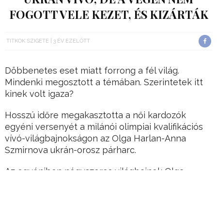
FOGOTT VELE KEZET, ÉS KIZÁRTÁK
TITKOK SZIGETE
3 ÉV EZELŐTT
Döbbenetes eset miatt forrong a fél világ.
Mindenki megosztott a témában. Szerintetek itt
kinek volt igaza?
Hosszú időre megakasztotta a női kardozók
egyéni versenyét a milánói olimpiai kvalifikációs
vívó-világbajnokságon az Olga Harlan-Anna
Szmirnova ukrán-orosz párharc.
Az egyéniben négyszeres világbajnok Olga
Harlan kiemeltként a főtáblán kezdett, ahova a
selejtezőből érkezett az orosz Anna Szmirnova.
Hirdetés