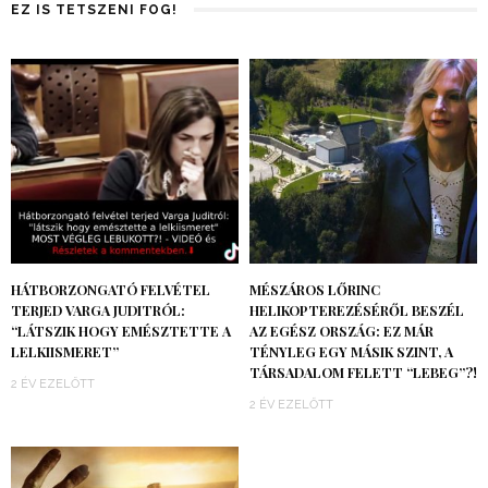
EZ IS TETSZENI FOG!
HÁTBORZONGATÓ FELVÉTEL
MÉSZÁROS LŐRINC
TERJED VARGA JUDITRÓL:
HELIKOPTEREZÉSÉRŐL BESZÉL
“LÁTSZIK HOGY EMÉSZTETTE A
AZ EGÉSZ ORSZÁG: EZ MÁR
LELKIISMERET”
TÉNYLEG EGY MÁSIK SZINT, A
TÁRSADALOM FELETT “LEBEG”?!
2 ÉV EZELŐTT
2 ÉV EZELŐTT