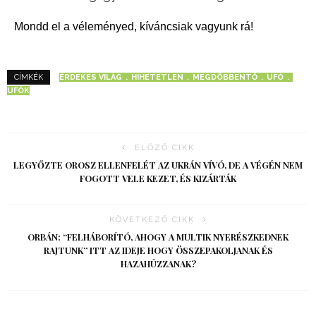
Mondd el a véleményed, kíváncsiak vagyunk rá!
ÉRDEKES VILÁG
HIHETETLEN
MEGDÖBBENTŐ
UFÓ
CÍMKÉK
UFÓK
ELŐZŐ CIKK
LEGYŐZTE OROSZ ELLENFELÉT AZ UKRÁN VÍVÓ, DE A VÉGÉN NEM
FOGOTT VELE KEZET, ÉS KIZÁRTÁK
KÖVETKEZŐ CIKK
ORBÁN: “FELHÁBORÍTÓ, AHOGY A MULTIK NYERÉSZKEDNEK
RAJTUNK” ITT AZ IDEJE HOGY ÖSSZEPAKOLJANAK ÉS
HAZAHÚZZANAK?