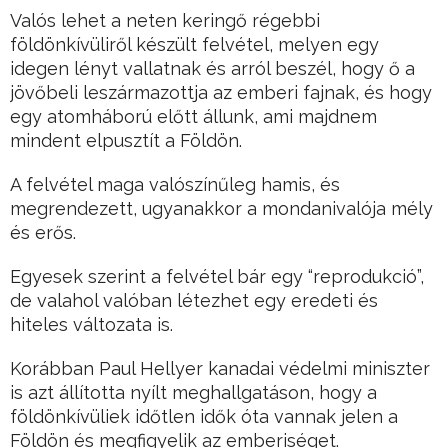
Valós lehet a neten keringő régebbi
földönkívüliről készült felvétel, melyen egy
idegen lényt vallatnak és arról beszél, hogy ő a
jövőbeli leszármazottja az emberi fajnak, és hogy
egy atomháború előtt állunk, ami majdnem
mindent elpusztít a Földön.
A felvétel maga valószínűleg hamis, és
megrendezett, ugyanakkor a mondanivalója mély
és erős.
Egyesek szerint a felvétel bár egy “reprodukció”,
de valahol valóban létezhet egy eredeti és
hiteles változata is.
Korábban Paul Hellyer kanadai védelmi miniszter
is azt állította nyílt meghallgatáson, hogy a
földönkívüliek időtlen idők óta vannak jelen a
Földön és megfigyelik az emberiséget.