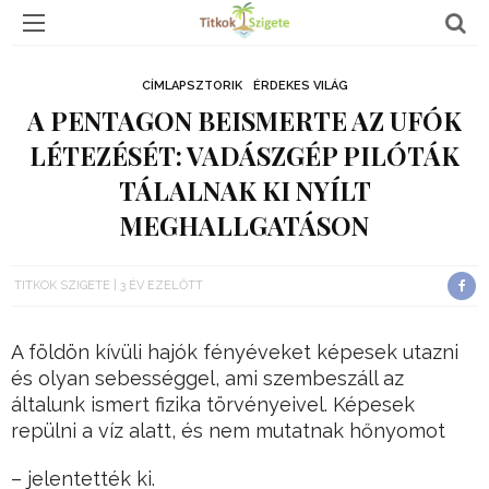
CÍMLAPSZTORIK
ÉRDEKES VILÁG
A PENTAGON BEISMERTE AZ UFÓK
LÉTEZÉSÉT: VADÁSZGÉP PILÓTÁK
TÁLALNAK KI NYÍLT
MEGHALLGATÁSON
TITKOK SZIGETE
3 ÉV EZELŐTT
A földön kívüli hajók fényéveket képesek utazni
és olyan sebességgel, ami szembeszáll az
általunk ismert fizika törvényeivel. Képesek
repülni a víz alatt, és nem mutatnak hőnyomot
– jelentették ki.