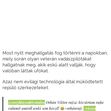
Most nyílt meghallgatás fog történni a napokban,
mely során olyan veterán vadászpilótákat
hallgatnak meg, akik eskü alatt vallják, hogy
valóban láttak ufókat.
Azaz nem evilági technológia által működtetett
repülő szerkezeteket.
@roxyblazeahivatalos
Orbán Viktor rajza: kiszúrtam rajta
valamit amiről senki sem beszél!
#orbánrajz
#vicces