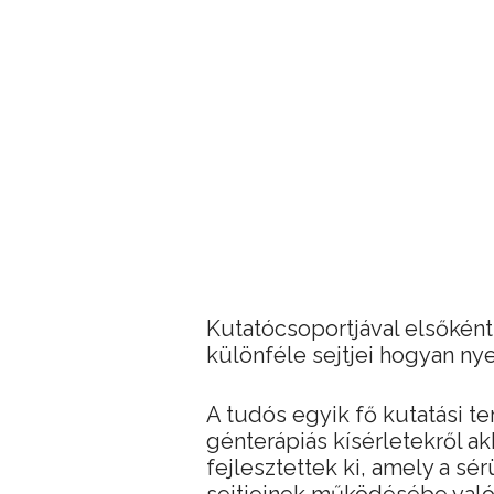
Kutatócsoportjával elsőként
különféle sejtjei hogyan nyer
A tudós egyik fő kutatási ter
génterápiás kísérletekről a
fejlesztettek ki, amely a sé
sejtjeinek működésébe való 