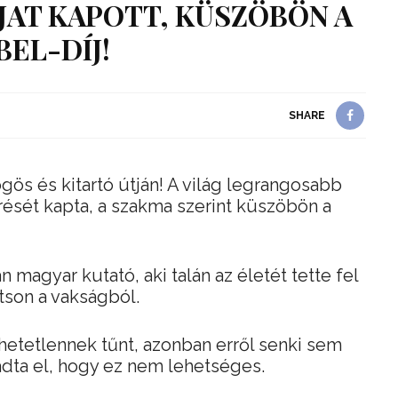
AT KAPOTT, KÜSZÖBÖN A
BEL-DÍJ!
SHARE
ögös és kitartó útján! A világ legrangosabb
ését kapta, a szakma szerint küszöbön a
 magyar kutató, aki talán az életét tette fel
tson a vakságból.
etetlennek tűnt, azonban erről senki sem
adta el, hogy ez nem lehetséges.