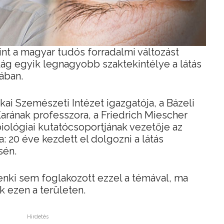
int a magyar tudós forradalmi változást
lág egyik legnagyobb szaktekintélye a látás
sában.
ikai Szemészeti Intézet igazgatója, a Bázeli
ának professzora, a Friedrich Miescher
iológiai kutatócsoportjának vezetője az
 20 éve kezdett el dolgozni a látás
sén.
senki sem foglakozott ezzel a témával, ma
k ezen a területen.
Hirdetés