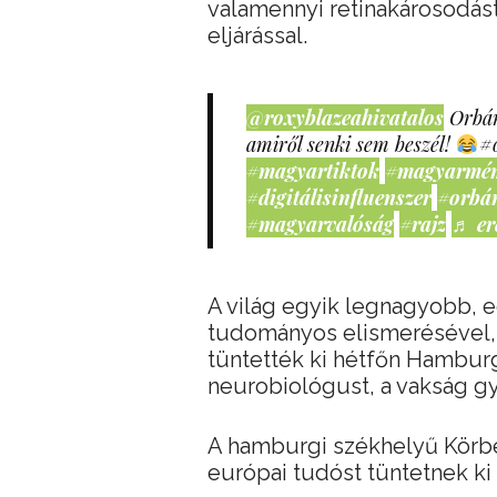
valamennyi retinakárosodást o
eljárással.
@roxyblazeahivatalos
Orbán
amiről senki sem beszél!
#
#magyartiktok
#magyarmé
#digitálisinfluenszer
#orbá
#magyarvalóság
#rajz
♬ er
A világ egyik legnagyobb, e
tudományos elismerésével, 
tüntették ki hétfőn Hambur
neurobiológust, a vakság g
A hamburgi székhelyű Körbe
európai tudóst tüntetnek ki