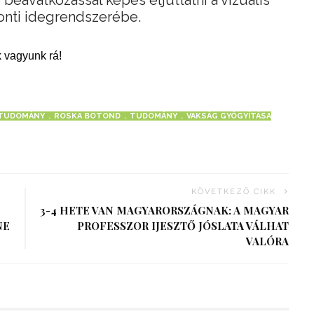
onti idegrendszerébe.
 vagyunk rá!
TUDOMÁNY
ROSKA BOTOND
TUDOMÁNY
VAKSÁG GYÓGYÍTÁSA
KÖVETKEZŐ CIKK
3-4 HETE VAN MAGYARORSZÁGNAK: A MAGYAR
NE
PROFESSZOR IJESZTŐ JÓSLATA VÁLHAT
VALÓRA