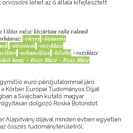
rvosolni lehet az ő általa kifejlesztett
 Viktor rajza: kiszúrtam rajta valamit
orbánrajz
#vicces
#humoros
mek
#aicontent
#roxyblaze
nviktor
#orbanviktor
#közélet
#roxyblaze
edeti hang – Roxy Blaze - Roxy Blaze
gymillió euró pénzjutalommal járó
a Körber Európai Tudományos Díjjal
gban a Svájcban kutató magyar
yógyításán dolgozó Roska Botondot.
r Alapítvány díjával minden évben egyetlen
 az összes tudományterületről.