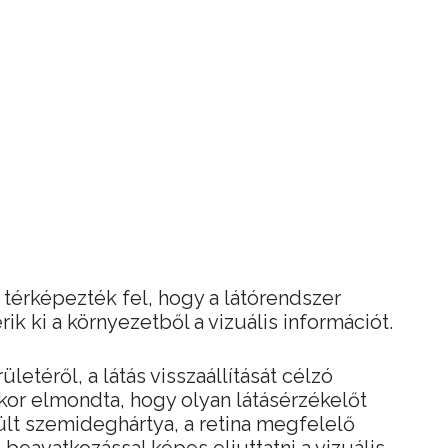
 térképezték fel, hogy a látórendszer
ik ki a környezetből a vizuális információt.
ületéről, a látás visszaállítását célzó
kkor elmondta, hogy olyan látásérzékelőt
rült szemideghártya, a retina megfelelő
beavatkozással képes eljuttatni a vizuális