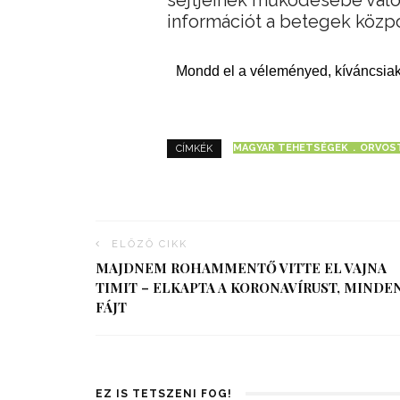
információt a betegek közp
Mondd el a véleményed, kíváncsiak
MAGYAR TEHETSÉGEK
ORVOS
CÍMKÉK
ELŐZŐ CIKK
MAJDNEM ROHAMMENTŐ VITTE EL VAJNA
TIMIT – ELKAPTA A KORONAVÍRUST, MINDE
FÁJT
EZ IS TETSZENI FOG!