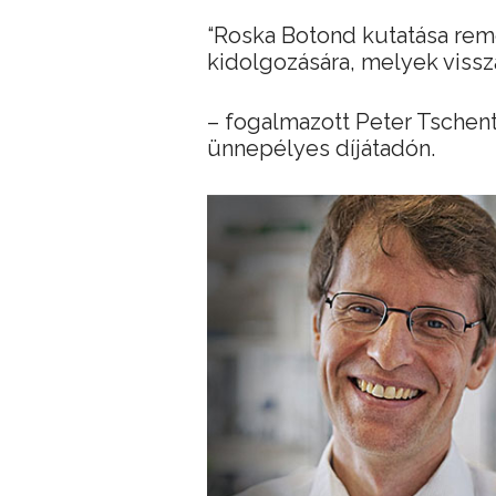
“Roska Botond kutatása rem
kidolgozására, melyek vissza
– fogalmazott Peter Tschen
ünnepélyes díjátadón.