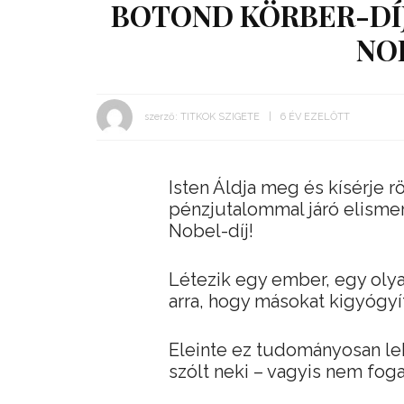
BOTOND KÖRBER-DÍJ
NO
szerző:
TITKOK SZIGETE
6 ÉV EZELŐTT
Isten Áldja meg és kísérje r
pénzjutalommal járó elismer
Nobel-díj!
Létezik egy ember, egy olyan
arra, hogy másokat kigyógyí
Eleinte ez tudományosan leh
szólt neki – vagyis nem fog