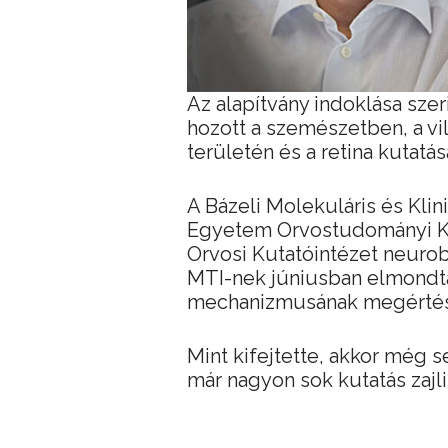
Az alapítvány indoklása szer
hozott a szemészetben, a vi
területén és a retina kutatá
A Bázeli Molekuláris és Klin
Egyetem Orvostudományi Kar
Orvosi Kutatóintézet neurob
MTI-nek júniusban elmondta:
mechanizmusának megérté
Mint kifejtette, akkor még 
már nagyon sok kutatás zajli