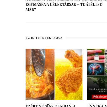
EGYMÁSRA A LÉLEKTÁRSAK – TE ÁTÉLTED
MÁR?
EZ IS TETSZENI FOG!
EZÉRT NE SÜSS OLAJBAN: A
ENNEK A 