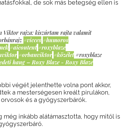
 hatásfokkal, de sok más betegség ellen is
 Viktor rajza: kiszúrtam rajta valamit
orbánrajz
#vicces
#humoros
mek
#aicontent
#roxyblaze
nviktor
#orbanviktor
#közélet
#roxyblaze
edeti hang – Roxy Blaze - Roxy Blaze
bbi végét jelenthette volna pont akkor,
tek a mesterségesen kreált pirulákon,
z orvosok és a gyógyszerbárók.
még inkább alátámasztotta, hogy mitől is
 gyógyszerbáró.