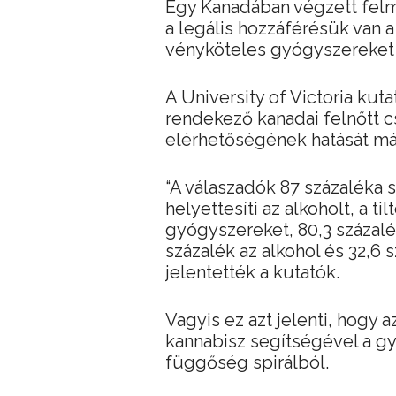
Egy Kanadában végzett felmé
a legális hozzáférésük van a
vényköteles gyógyszereket h
A University of Victoria kut
rendekező kanadai felnőtt c
elérhetőségének hatását más
“A válaszadók 87 százaléka s
helyettesíti az alkoholt, a t
gyógyszereket, 80,3 százal
százalék az alkohol és 32,6 s
jelentették a kutatók.
Vagyis ez azt jelenti, hogy 
kannabisz segítségével a gy
függőség spirálból.