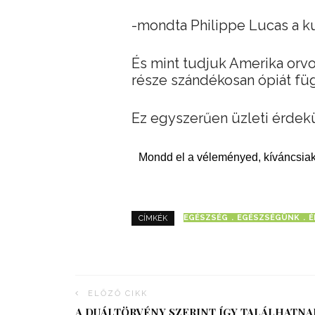
-mondta Philippe Lucas a ku
És mint tudjuk Amerika orv
része szándékosan ópiát füg
Ez egyszerűen üzleti érdek
Mondd el a véleményed, kíváncsiak
EGÉSZSÉG
EGÉSZSÉGÜNK
É
CÍMKÉK
ELŐZŐ CIKK
A DUÁLTÖRVÉNY SZERINT ÍGY TALÁLHATNA