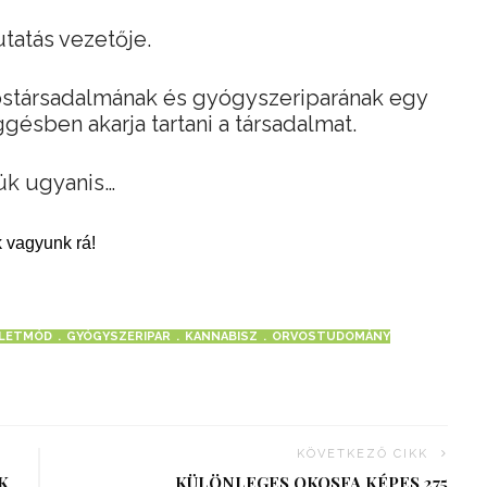
tatás vezetője.
ostársadalmának és gyógyszeriparának egy
gésben akarja tartani a társadalmat.
ük ugyanis…
 vagyunk rá!
LETMÓD
GYÓGYSZERIPAR
KANNABISZ
ORVOSTUDOMÁNY
KÖVETKEZŐ CIKK
K
KÜLÖNLEGES OKOSFA KÉPES 275