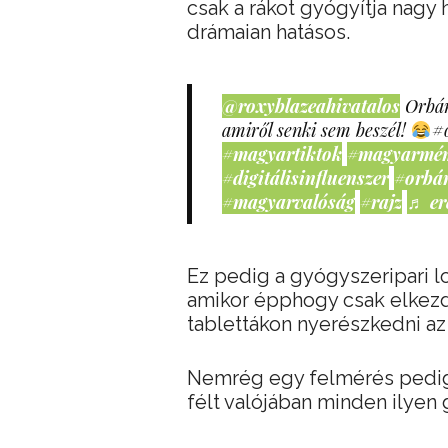
csak a rákot gyógyítja nagy
drámaian hatásos.
@roxyblazeahivatalos
Orbán
amiről senki sem beszél!
#
#magyartiktok
#magyarmé
#digitálisinfluenszer
#orbá
#magyarvalóság
#rajz
♬ er
Ez pedig a gyógyszeripari lo
amikor épphogy csak elkezd
tablettákon nyerészkedni a
Nemrég egy felmérés pedig 
félt valójában minden ilyen