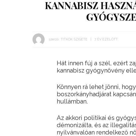
KANNABISZ HASZNÁ
GYÓGYSZE
szerző:
TITKOK SZIGETE
7 ÉV EZELŐTT
Hát innen fúj a szél, ezért 
kannabisz gyógynövény elle
Könnyen rá lehet jönni, hogy
boszorkányhadjárat kapcsán,
hullámban.
Az akkori politikai és gyógy
démonizálta, és az illegalitá
nyilvánvalóan rendelkező nö