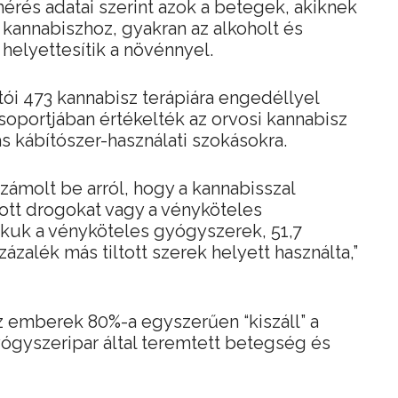
rés adatai szerint azok a betegek, akiknek
 kannabiszhoz, gyakran az alkoholt és
elyettesítik a növénnyel.
atói 473 kannabisz terápiára engedéllyel
soportjában értékelték az orvosi kannabisz
 kábítószer-használati szokásokra.
zámolt be arról, hogy a kannabisszal
iltott drogokat vagy a vényköteles
ékuk a vényköteles gyógyszerek, 51,7
zázalék más tiltott szerek helyett használta,”
az emberek 80%-a egyszerűen “kiszáll” a
ógyszeripar által teremtett betegség és