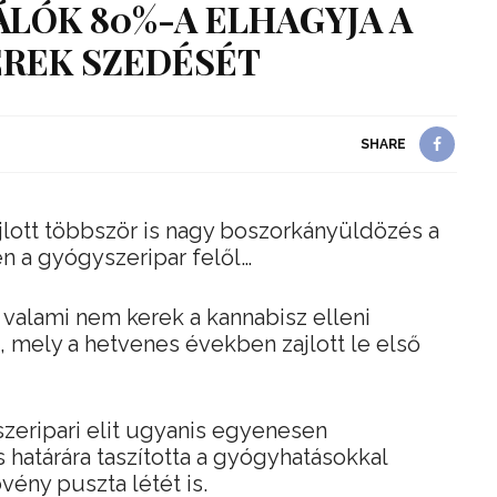
LÓK 80%-A ELHAGYJA A
REK SZEDÉSÉT
SHARE
zajlott többször is nagy boszorkányüldözés a
n a gyógyszeripar felől…
 valami nem kerek a kannabisz elleni
 mely a hetvenes években zajlott le első
szeripari elit ugyanis egyenesen
s határára taszította a gyógyhatásokkal
vény puszta létét is.