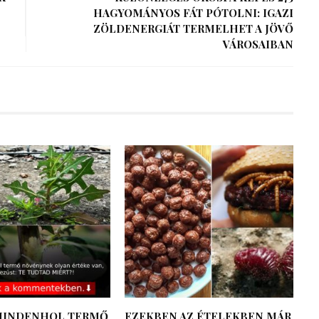
HAGYOMÁNYOS FÁT PÓTOLNI: IGAZI
ZÖLDENERGIÁT TERMELHET A JÖVŐ
VÁROSAIBAN
MINDENHOL TERMŐ
EZEKBEN AZ ÉTELEKBEN MÁR