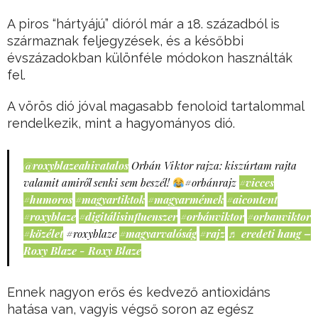
A piros “hártyájú” dióról már a 18. századból is
származnak feljegyzések, és a későbbi
évszázadokban különféle módokon használták
fel.
A vörös dió jóval magasabb fenoloid tartalommal
rendelkezik, mint a hagyományos dió.
@roxyblazeahivatalos
Orbán Viktor rajza: kiszúrtam rajta
valamit amiről senki sem beszél!
#orbánrajz
#vicces
#humoros
#magyartiktok
#magyarmémek
#aicontent
#roxyblaze
#digitálisinfluenszer
#orbánviktor
#orbanviktor
#közélet
#roxyblaze
#magyarvalóság
#rajz
♬ eredeti hang –
Roxy Blaze - Roxy Blaze
Ennek nagyon erős és kedvező antioxidáns
hatása van, vagyis végső soron az egész