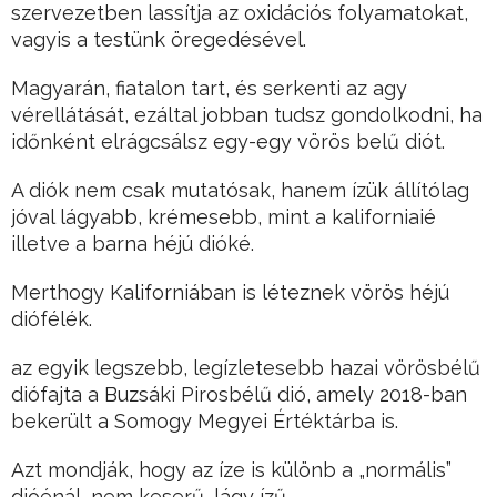
szervezetben lassítja az oxidációs folyamatokat,
vagyis a testünk öregedésével.
Magyarán, fiatalon tart, és serkenti az agy
vérellátását, ezáltal jobban tudsz gondolkodni, ha
időnként elrágcsálsz egy-egy vörös belű diót.
A diók nem csak mutatósak, hanem ízük állítólag
jóval lágyabb, krémesebb, mint a kaliforniaié
illetve a barna héjú dióké.
Merthogy Kaliforniában is léteznek vörös héjú
diófélék.
az egyik legszebb, legízletesebb hazai vörösbélű
diófajta a Buzsáki Pirosbélű dió, amely 2018-ban
bekerült a Somogy Megyei Értéktárba is.
Azt mondják, hogy az íze is különb a „normális”
dióénál, nem keserű, lágy ízű.