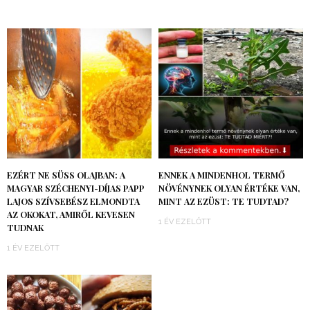
EZÉRT NE SÜSS OLAJBAN: A
ENNEK A MINDENHOL TERMŐ
MAGYAR SZÉCHENYI-DÍJAS PAPP
NÖVÉNYNEK OLYAN ÉRTÉKE VAN,
LAJOS SZÍVSEBÉSZ ELMONDTA
MINT AZ EZÜST: TE TUDTAD?
AZ OKOKAT, AMIRŐL KEVESEN
1 ÉV EZELŐTT
TUDNAK
1 ÉV EZELŐTT