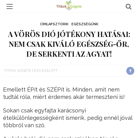
CÍMLAPSZTORIK
EGÉSZSÉGÜNK
A VÖRÖS DIÓ JÓTÉKONY HATÁSAI:
NEM CSAK KIVÁLÓ EGÉSZSÉG-ŐR,
DE SERKENTI AZ AGYAT!
TITKOK SZIGETE
6 ÉV EZELŐTT
Emellett ÉPít és SZÉPít is. Minden, amit nem
tudtál róla, miért érdemes akár termeszteni is!
Sokan csak egyfajta karácsonyi
ételkülönlegességként ismerik, pedig ennél jóval
többről van szó.