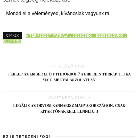
Mondd el a véleményed, kíváncsiak vagyunk rá!
A TERMÉSZET PATIKÁJA
EGÉSZSÉG
EGÉSZSÉGÜNK
CÍMKÉK
ÉLETMÓD
ELŐZŐ CIKK
TÉRKÉP AZ EMBER ELŐTTI IDŐKBŐL? A PIRI REIS TÉRKÉP TITKA
MÁIG MEGVÁLASZOLATLAN
KÖVETKEZŐ CIKK
LEGÁLIS AZ ORVOSI KANNABISZ MAGYARORSZÁGON: CSAK
KITARTÓNAK KELL LENNED…!
EZ IS TETSZENI FOG!