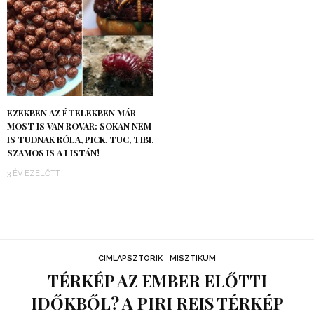
EZEKBEN AZ ÉTELEKBEN MÁR
MOST IS VAN ROVAR: SOKAN NEM
IS TUDNAK RÓLA, PICK, TUC, TIBI,
SZAMOS IS A LISTÁN!
3 ÉV EZELŐTT
CÍMLAPSZTORIK
MISZTIKUM
TÉRKÉP AZ EMBER ELŐTTI
IDŐKBŐL? A PIRI REIS TÉRKÉP