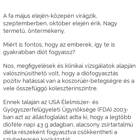
A fa május elején-közepén virágzik,
szeptemberben, október elején érik. Nagy
termetű, öntermékeny.
Miért is fontos, hogy az emberek, így te is
gyakrabban diót fogyassz?
Nos, megfigyelések és klinikai vizsgálatok alapján
valószínűsíthető volt, hogy a diófogyasztás
pozitív hatással van a koszorúér-betegségre és a
vele összefüggő koleszterinszintre.
Ennek talaján az USA Élelmiszer- és
Gyógyszerfelügyeleti Ügynöksége (FDA) 2003-
ban azt az állásfoglalást adta ki, hogy a legtöbb
dióféle napi 43 g adagban, alacsony zsírtartalmú
diéta részeként fogyasztva csökkentheti a
szívbetegség kockázatát.