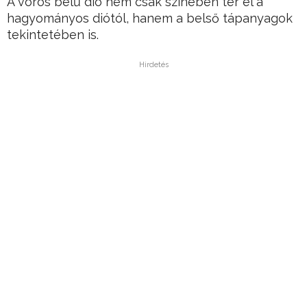
A vörös belű dió nem csak színében tér el a
hagyományos diótól, hanem a belső tápanyagok
tekintetében is.
Hirdetés