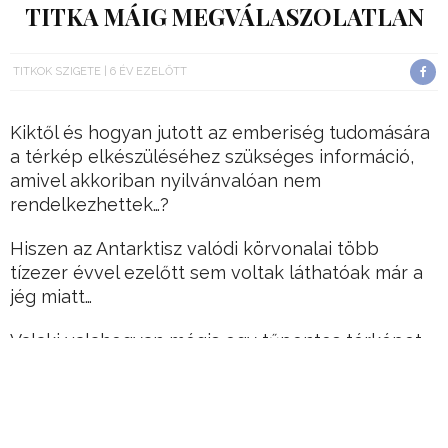
TITKA MÁIG MEGVÁLASZOLATLAN
TITKOK SZIGETE
6 ÉV EZELŐTT
Kiktől és hogyan jutott az emberiség tudomására
a térkép elkészüléséhez szükséges információ,
amivel akkoriban nyilvánvalóan nem
rendelkezhettek…?
Hiszen az Antarktisz valódi körvonalai több
tízezer évvel ezelőtt sem voltak láthatóak már a
jég miatt…
Valaki valahogyan mégis egy tűpontos térképet
készített, a műholdak és minden más
technológiai vívmány előtt…
Hirdetés