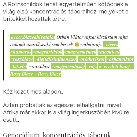
A Rothschildok tehát egyértelműen kötődnek a
világ első koncentrációs táboraihoz, melyeket a
britekkel hozattak létre.
@roxyblazeahivatalos
Orbán Viktor rajza: kiszúrtam rajta
valamit amiről senki sem beszél!
#orbánrajz
#vicces
#humoros
#magyartiktok
#magyarmémek
#aicontent
#roxyblaze
#digitálisinfluenszer
#orbánviktor
#orbanviktor
#közélet
#roxyblaze
#magyarvalóság
#rajz
♬ eredeti hang –
Roxy Blaze - Roxy Blaze
Kéz kezet mos alapon…
Aztán próbálták az egészet elhallgatni, mivel
Afrika már akkor is a világ ingerküszöbén kívülre
esett…
Genocídium, koncentrációs táborok