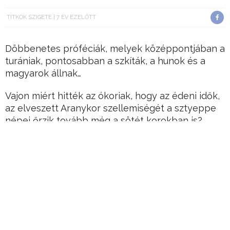
TITKOK SZIGETE
7 ÉV EZELŐTT
Döbbenetes próféciák, melyek középpontjában a
turániak, pontosabban a szkíták, a hunok és a
magyarok állnak…
Vajon miért hitték az ókoriak, hogy az édeni idők,
az elveszett Aranykor szellemiségét a sztyeppe
népei őrzik tovább még a sötét korokban is?
És igaz volna a hihetetlen jóslat, mely szerint egy távoli
jövőben Nimród/Ménrót [Nemroth] népe hoz majd boldogságot
az emberiségnek, s gyógyulást a megsebzett Földnek?
Már a XIX. századi kutatóknak feltűnt: bizonyos
ókori források kapcsolatba hozzák a szkíta-hun