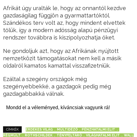
Afrikát úgy uralták le, hogy az onnantól kezdve
gazdaságilag függjön a gyarmattartóktól.
Szándékos terv volt az, hogy mindent elvettek
tőlük, így a modern adósság alapú pénzügyi
rendszer továbbra is kiszipolyozhatja őket.
Ne gondoljuk azt, hogy az Afrikának nyújtott
nemzetközit támogatásokat nem kell a másik
oldalról kamatos kamattal visszafizetniük.
Ezáltal a szegény országok még
szegényebbekké, a gazdagok pedig még
gazdagabbakká válnak.
Mondd el a véleményed, kíváncsiak vagyunk rá!
ÉRDEKES VILÁG
MÚLTIDÉZŐ
PÉNZHATALMI ELIT
CÍMKÉK
RÉGMÚLT
ROTHSCHILDEK
TÉNYFELTÁRÓ
VILÁGHATALMI ELIT
WALL