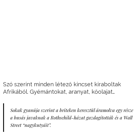
Szó szerint minden létező kincset kiraboltak
Afrikából. Gyémántokat, aranyat, kőolajat…
Sokak gyanúja szerint a briteken keresztül áramolva egy része
a busás javaknak a Rothschild-házat gazdagították és a Wall
Street “nagykutyáit”.