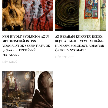
NEM IS VOLT EVOLÚCIÓ? AZ ÚJ
AZ ISZFAHÁNI ÉS KRÉTAI KÓDEX
MITOKONDRIÁLIS DNS
REJTI A TAGADHATATLAN IRÁNI-
VIZSGÁLATOK SZERINT A FAJOK
HUN KAPCSOLÓDÁST, A MAGYAR
90%-A 200 EZER ÉVNÉL
ŐSNYELV NYOMAIT?
FIATALABB
2 ÉV EZELŐTT
1 ÉV EZELŐTT