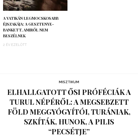
A VATIKÁN LEGMOCSKOSABB
ÉJSZAKÁJA: A GESZTENYE-
BANKETT, AMIRŐL NEM
BESZÉLNEK
2 ÉV EZELŐTT
MISZTIKUM
ELHALLGATOTT ŐSI PRÓFÉCIÁK A
TURUL NÉPÉRŐL: A MEGSEBZETT
FÖLD MEGGYÓGYÍTÓI, TURÁNIAK,
SZKÍTÁK, HUNOK, A PILIS
“PECSÉTJE”