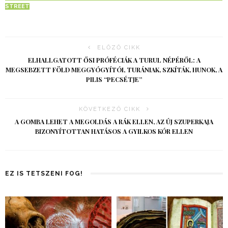
STREET
ELŐZŐ CIKK
ELHALLGATOTT ŐSI PRÓFÉCIÁK A TURUL NÉPÉRŐL: A
MEGSEBZETT FÖLD MEGGYÓGYÍTÓI, TURÁNIAK, SZKÍTÁK, HUNOK, A
PILIS “PECSÉTJE”
KÖVETKEZŐ CIKK
A GOMBA LEHET A MEGOLDÁS A RÁK ELLEN, AZ ÚJ SZUPERKAJA
BIZONYÍTOTTAN HATÁSOS A GYILKOS KÓR ELLEN
EZ IS TETSZENI FOG!