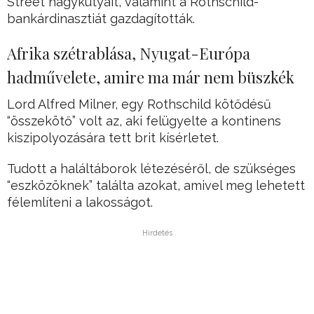
Street nagykutyáit, valamint a Rothschild-
bankárdinasztiát gazdagították.
Afrika szétrablása, Nyugat-Európa
hadművelete, amire ma már nem büszkék
Lord Alfred Milner, egy Rothschild kötődésű
“összekötő” volt az, aki felügyelte a kontinens
kiszipolyozására tett brit kísérletet.
Tudott a haláltáborok létezéséről, de szükséges
“eszközöknek” találta azokat, amivel meg lehetett
félemlíteni a lakosságot.
Hirdetés