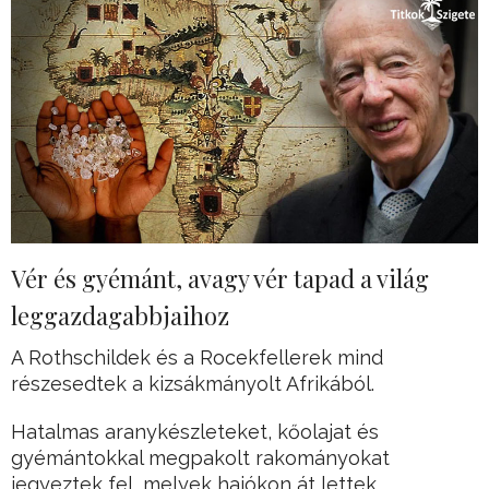
Vér és gyémánt, avagy vér tapad a világ
leggazdagabbjaihoz
A Rothschildek és a Rocekfellerek mind
részesedtek a kizsákmányolt Afrikából.
Hatalmas aranykészleteket, kőolajat és
gyémántokkal megpakolt rakományokat
jegyeztek fel, melyek hajókon át lettek