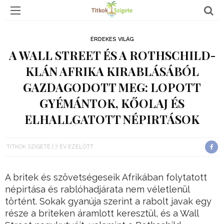
ÉRDEKES VILÁG
A WALL STREET ÉS A ROTHSCHILD-
KLÁN AFRIKA KIRABLÁSÁBÓL
GAZDAGODOTT MEG: LOPOTT
GYÉMÁNTOK, KŐOLAJ ÉS
ELHALLGATOTT NÉPIRTÁSOK
TITKOK SZIGETE
7 ÉV EZELŐTT
A britek és szövetségeseik Afrikában folytatott
népirtása és rablóhadjárata nem véletlenül
történt. Sokak gyanúja szerint a rabolt javak egy
része a briteken áramlott keresztül, és a Wall