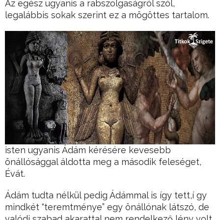
Az egész ugyanis a rabszolgaságról szól,
legalábbis sokak szerint ez a mögöttes tartalom.
isten ugyanis Ádám kérésére kevesebb
önállósággal áldotta meg a második feleséget,
Évát.
Ádám tudta nélkül pedig Ádámmal is így tett,í gy
mindkét “teremtménye” egy önállónak látszó, de
valódi szabad akarattal nem rendelkező lény volt.