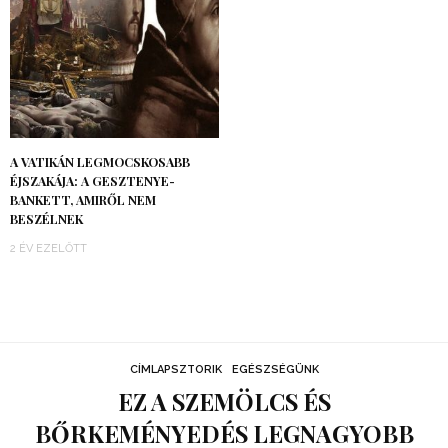
A VATIKÁN LEGMOCSKOSABB
ÉJSZAKÁJA: A GESZTENYE-
BANKETT, AMIRŐL NEM
BESZÉLNEK
2 ÉV EZELŐTT
CÍMLAPSZTORIK
EGÉSZSÉGÜNK
EZ A SZEMÖLCS ÉS
BŐRKEMÉNYEDÉS LEGNAGYOBB