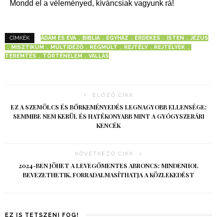
Mondd el a véleményed, kíváncsiak vagyunk rá!
ÁDÁM ÉS ÉVA
BIBLIA
EGYHÁZ
ÉRDEKES
ISTEN
JÉZUS
CÍMKÉK
MISZTIKUM
MÚLTIDÉZŐ
RÉGMÚLT
REJTÉLY
REJTÉLYEK
TEREMTÉS
TÖRTÉNELEM
VALLÁS
ELŐZŐ CIKK
EZ A SZEMÖLCS ÉS BŐRKEMÉNYEDÉS LEGNAGYOBB ELLENSÉGE:
SEMMIBE NEM KERÜL ÉS HATÉKONYABB MINT A GYÓGYSZERÁRI
KENCÉK
KÖVETKEZŐ CIKK
2024-BEN JÖHET A LEVEGŐMENTES ABRONCS: MINDENHOL
BEVEZETHETIK, FORRADALMASÍTHATJA A KÖZLEKEDÉST
EZ IS TETSZENI FOG!