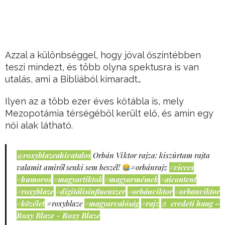
Azzal a különbséggel, hogy jóval őszintébben
teszi mindezt, és több olyna spektusra is van
utalás, ami a Bibliából kimaradt…
Ilyen az a több ezer éves kőtábla is, mely
Mezopotámia térségéből került elő, és amin egy
női alak látható.
@roxyblazeahivatalos
Orbán Viktor rajza: kiszúrtam rajta
valamit amiről senki sem beszél!
#orbánrajz
#vicces
#humoros
#magyartiktok
#magyarmémek
#aicontent
#roxyblaze
#digitálisinfluenszer
#orbánviktor
#orbanviktor
#közélet
#roxyblaze
#magyarvalóság
#rajz
♬ eredeti hang –
Roxy Blaze - Roxy Blaze