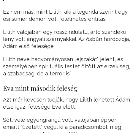
Ez nem más, mint Lilith, aki a legenda szerint egy
ősi sumer démon vot, félelmetes entitás.
Lilith valójában egy rosszindulatú, ártó szándékú
lény volt angyali szárnyakkal. Az ősbűn hordozója,
Ádám első felesége.
Lilith neve hagyományosan „éjszakát” jelent, és
személyében spirituális testet öltött az érzékiség,
a szabadság, de a terror is”
Éva mint második feleség
Azt már kevesen tudják, hogy Lilith lehetett Ádám
első igazi felesége Éva előtt.
Sőt, vele egyengrangú volt, valójában éppen
emiatt “űzetett” végül ki a paradicsomból, még