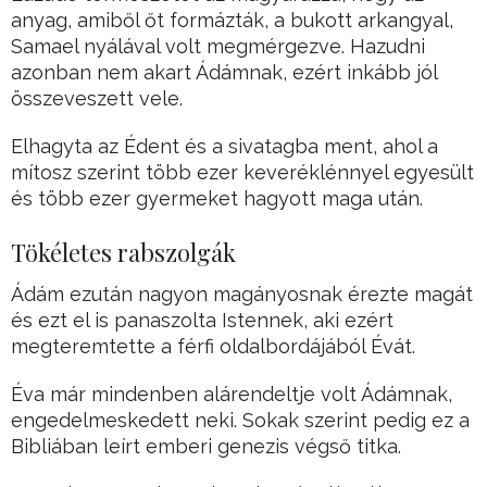
anyag, amiből őt formázták, a bukott arkangyal,
Samael nyálával volt megmérgezve. Hazudni
azonban nem akart Ádámnak, ezért inkább jól
összeveszett vele.
Elhagyta az Édent és a sivatagba ment, ahol a
mítosz szerint több ezer keveréklénnyel egyesült
és több ezer gyermeket hagyott maga után.
Tökéletes rabszolgák
Ádám ezután nagyon magányosnak érezte magát
és ezt el is panaszolta Istennek, aki ezért
megteremtette a férfi oldalbordájából Évát.
Éva már mindenben alárendeltje volt Ádámnak,
engedelmeskedett neki. Sokak szerint pedig ez a
Bibliában leírt emberi genezis végső titka.