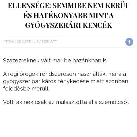
ELLENSÉGE: SEMMIBE NEM KERÜL
ÉS HATÉKONYABB MINT A
GYÓGYSZERÁRI KENCÉK
TITKOK SZIGETE
7 ÉV EZELŐTT
Százezreknek vált már be hazánkban is.
A régi öregek rendszeresen használták, mára a
gyógyszeripar káros ténykedése miatt azonban
feledésbe merült.
Volt, akinek csak ez mulasztotta el a szemölcsöt
azután, hogy mindent kipróbált!
Hirdetés