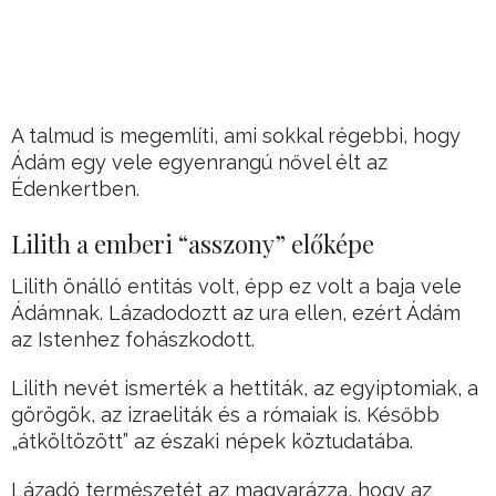
A talmud is megemlíti, ami sokkal régebbi, hogy
Ádám egy vele egyenrangú nővel élt az
Édenkertben.
Lilith a emberi “asszony” előképe
Lilith önálló entitás volt, épp ez volt a baja vele
Ádámnak. Lázadodoztt az ura ellen, ezért Ádám
az Istenhez fohászkodott.
Lilith nevét ismerték a hettiták, az egyiptomiak, a
görögök, az izraeliták és a rómaiak is. Később
„átköltözött” az északi népek köztudatába.
Lázadó természetét az magyarázza, hogy az