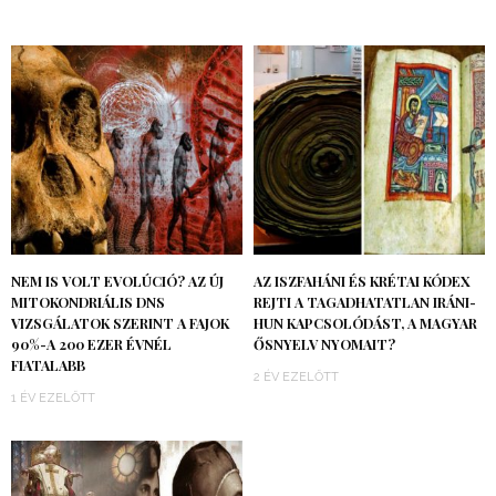
NEM IS VOLT EVOLÚCIÓ? AZ ÚJ
AZ ISZFAHÁNI ÉS KRÉTAI KÓDEX
MITOKONDRIÁLIS DNS
REJTI A TAGADHATATLAN IRÁNI-
VIZSGÁLATOK SZERINT A FAJOK
HUN KAPCSOLÓDÁST, A MAGYAR
90%-A 200 EZER ÉVNÉL
ŐSNYELV NYOMAIT?
FIATALABB
2 ÉV EZELŐTT
1 ÉV EZELŐTT