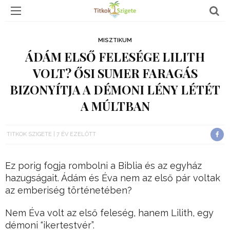
MISZTIKUM
ÁDÁM ELSŐ FELESÉGE LILITH
VOLT? ŐSI SUMER FARAGÁS
BIZONYÍTJA A DÉMONI LÉNY LÉTÉT
A MÚLTBAN
TITKOK SZIGETE
7 ÉV EZELŐTT
Ez porig fogja rombolni a Biblia és az egyház
hazugságait. Ádám és Éva nem az első pár voltak
az emberiség történetében?
Nem Éva volt az első feleség, hanem Lilith, egy
démoni “ikertestvér”.