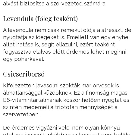
alvást biztosítsa a szervezeted számára.
Levendula (főleg teaként)
A levendula nem csak remekül oldja a stresszt, de
nyugtatja az idegeket is. Emellett van egy enyhe
altat hatása is, segít ellazulni, ezért teaként
fogyasztva elalvás előtt érdemes lehet meginni
egy pohárkával.
Csicseriborsó
Kifejezetten javasolni szokták már orvosok is
álmatlansággal küzdőknek. Ez a finomság magas
B6-vitamintartalmának köszönhetően nyugtat és
szintén megemeli a triptofán mennyiségét a
szervezetben.
De érdemes vigyázni vele: nem olyan könnyű
étel, így javasolt inkább csak keveset enni belőle