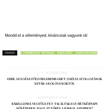
Mondd el a véleményed, kíváncsiak vagyunk rá!
A TERMÉSZET PATIKÁJA
EGÉSZSÉG
EGÉSZSÉGÜNK
CÍMKÉK
ELŐZŐ CIKK
EBBE AZ EGÉSZ FÖLD BELEREMEGHET: ESÉLYLATOLGATÁSOK
SZTÁR-GEOLÓGUSOKTÓL
KÖVETKEZŐ CIKK
RÁKELLENES VEGYÜLETET TALÁLTAK EGY HÉTKÖZNAPI
NÖVÉNYBEN: NAGY ÁTTÖRÉS A RÁKKAL SZEMBEN?