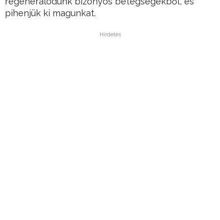
regenerálódunk bizonyos betegségekből, és
pihenjük ki magunkat.
Hirdetés