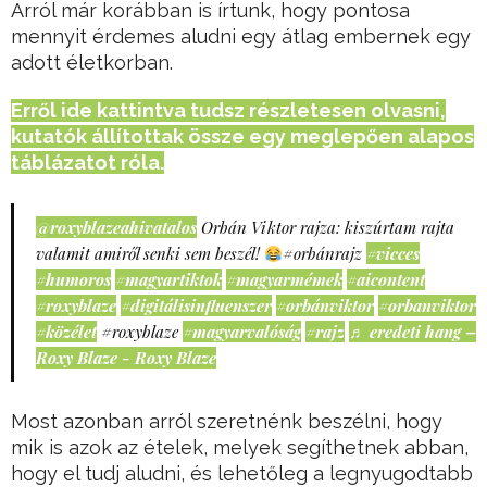
Arról már korábban is írtunk, hogy pontosa
mennyit érdemes aludni egy átlag embernek egy
adott életkorban.
Erről ide kattintva tudsz részletesen olvasni,
kutatók állítottak össze egy meglepően alapos
táblázatot róla.
@roxyblazeahivatalos
Orbán Viktor rajza: kiszúrtam rajta
valamit amiről senki sem beszél!
#orbánrajz
#vicces
#humoros
#magyartiktok
#magyarmémek
#aicontent
#roxyblaze
#digitálisinfluenszer
#orbánviktor
#orbanviktor
#közélet
#roxyblaze
#magyarvalóság
#rajz
♬ eredeti hang –
Roxy Blaze - Roxy Blaze
Most azonban arról szeretnénk beszélni, hogy
mik is azok az ételek, melyek segíthetnek abban,
hogy el tudj aludni, és lehetőleg a legnyugodtabb