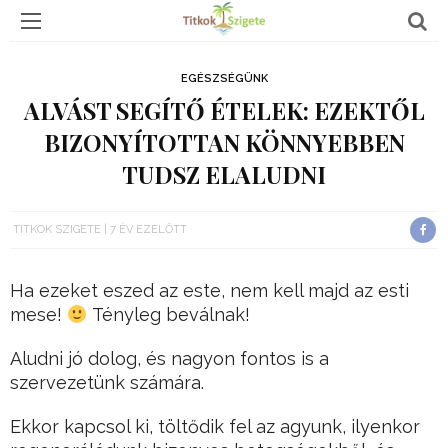
EGÉSZSÉGÜNK
ALVÁST SEGÍTŐ ÉTELEK: EZEKTŐL
BIZONYÍTOTTAN KÖNNYEBBEN
TUDSZ ELALUDNI
TITKOK SZIGETE
7 ÉV EZELŐTT
Ha ezeket eszed az este, nem kell majd az esti
mese!
Tényleg beválnak!
Aludni jó dolog, és nagyon fontos is a
szervezetünk számára.
Ekkor kapcsol ki, töltődik fel az agyunk, ilyenkor