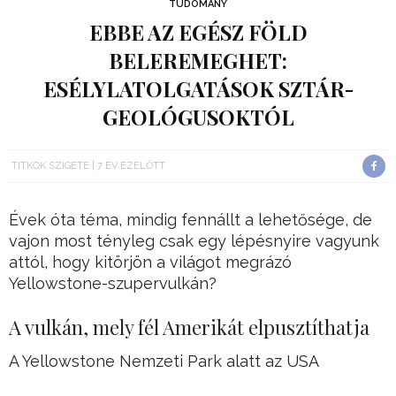
TUDOMÁNY
EBBE AZ EGÉSZ FÖLD
BELEREMEGHET:
ESÉLYLATOLGATÁSOK SZTÁR-
GEOLÓGUSOKTÓL
TITKOK SZIGETE
7 ÉV EZELŐTT
Évek óta téma, mindig fennállt a lehetősége, de
vajon most tényleg csak egy lépésnyire vagyunk
attól, hogy kitörjön a világot megrázó
Yellowstone-szupervulkán?
A vulkán, mely fél Amerikát elpusztíthatja
A Yellowstone Nemzeti Park alatt az USA
területén létezik egy hatalmas magmakamra,