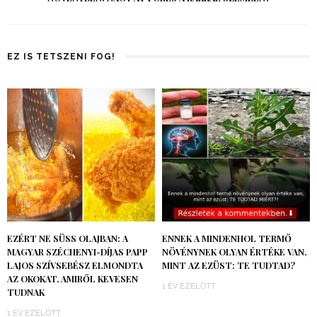
EZ IS TETSZENI FOG!
EZÉRT NE SÜSS OLAJBAN: A
ENNEK A MINDENHOL TERMŐ
MAGYAR SZÉCHENYI-DÍJAS PAPP
NÖVÉNYNEK OLYAN ÉRTÉKE VAN,
LAJOS SZÍVSEBÉSZ ELMONDTA
MINT AZ EZÜST: TE TUDTAD?
AZ OKOKAT, AMIRŐL KEVESEN
1 ÉV EZELŐTT
TUDNAK
1 ÉV EZELŐTT