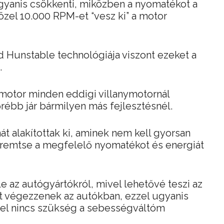
gyanis csökkenti, miközben a nyomatékot a
özel 10.000 RPM-et “vesz ki” a motor
d Hunstable technológiája viszont ezeket a
.
nymotor minden eddigi villanymotornál
őrébb jár bármilyen más fejlesztésnél.
t alakítottak ki, aminek nem kell gyorsan
remtse a megfelelő nyomatékot és energiát
le az autógyártókról, mivel lehetővé teszi az
st végezzenek az autókban, ezzel ugyanis
ivel nincs szükség a sebességváltóm