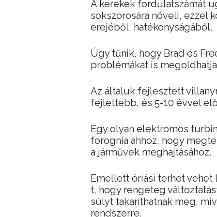
A kerekek fordulatszámát u
sokszorosára növeli, ezzel k
erejéből, hatékonyságából.
Úgy tűnik, hogy Brad és Fre
problémákat is megoldhatja
Az általuk fejlesztett villa
fejlettebb, és 5-10 évvel el
Egy olyan elektromos turbiná
forognia ahhoz, hogy megte
a járművek meghajtásához.
Emellett óriási terhet vehet 
t, hogy rengeteg változtatá
súlyt takaríthatnak meg, m
rendszerre.