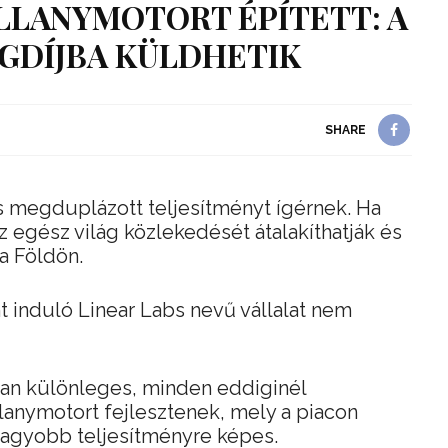
LLANYMOTORT ÉPÍTETT: A
UGDÍJBA KÜLDHETIK
SHARE
megduplázott teljesítményt ígérnek. Ha
z egész világ közlekedését átalakíthatják és
a Földön.
nt induló Linear Labs nevű vállalat nem
an különleges, minden eddiginél
lanymotort fejlesztenek, mely a piacon
nagyobb teljesítményre képes.