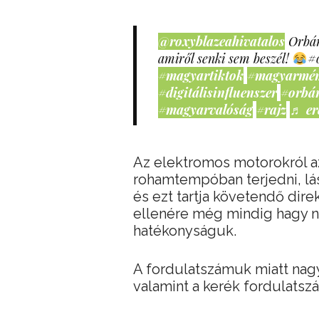
@roxyblazeahivatalos
Orbán
amiről senki sem beszél!
#
#magyartiktok
#magyarmé
#digitálisinfluenszer
#orbá
#magyarvalóság
#rajz
♬ er
Az elektromos motorokról az
rohamtempóban terjedni, lá
és ezt tartja követendő dir
ellenére még mindig hagy n
hatékonyságuk.
A fordulatszámuk miatt nag
valamint a kerék fordulatszá