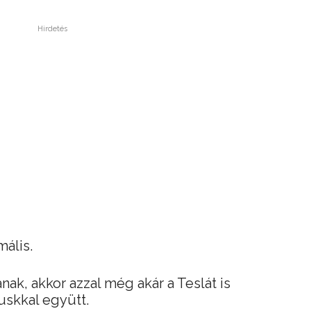
Hirdetés
mális.
anak, akkor azzal még akár a Teslát is
uskkal együtt.