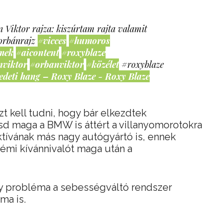
 Viktor rajza: kiszúrtam rajta valamit
orbánrajz
#vicces
#humoros
mek
#aicontent
#roxyblaze
nviktor
#orbanviktor
#közélet
#roxyblaze
edeti hang – Roxy Blaze - Roxy Blaze
t kell tudni, hogy bár elkezdtek
sd maga a BMW is áttért a villanyomorotokra
ektívának más nagy autógyártó is, ennek
émi kívánnivalót maga után a
y probléma a sebességváltó rendszer
ma is.