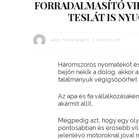
FORRADALMASÍTÓ VI
TESLÁT IS NY
szerző:
TITKOK SZIGETE
6 ÉV EZELŐTT
Háromszoros nyomatékot és 
bejön nekik a dolog, akkor a
találmányuk végigsöpörhet 
Az apa és fia vállalkozásaké
akármit állít.
Mégpedig azt, hogy egy oly
pontosabban és erősebb vil
jelenlévő motoroknál jóval 