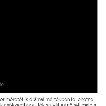
or méretét is drámai mértékben le lehetne
k csökkenti az autók súlyát és növeli majd a