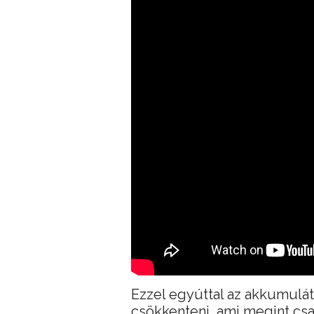
Ezzel egyúttal az akkumulát
csökkenteni, ami megint csa