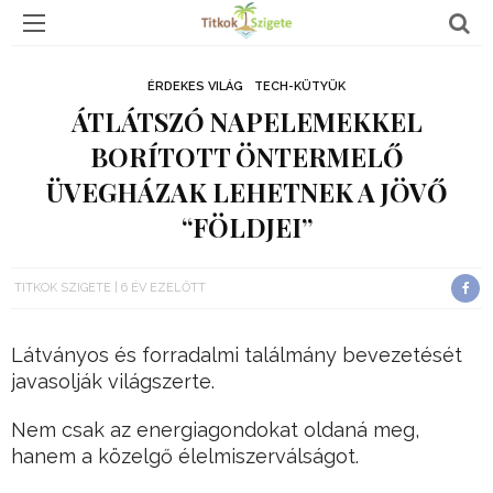
ÉRDEKES VILÁG
TECH-KÜTYÜK
ÁTLÁTSZÓ NAPELEMEKKEL
BORÍTOTT ÖNTERMELŐ
ÜVEGHÁZAK LEHETNEK A JÖVŐ
“FÖLDJEI”
TITKOK SZIGETE
6 ÉV EZELŐTT
Látványos és forradalmi találmány bevezetését
javasolják világszerte.
Nem csak az energiagondokat oldaná meg,
hanem a közelgő élelmiszerválságot.