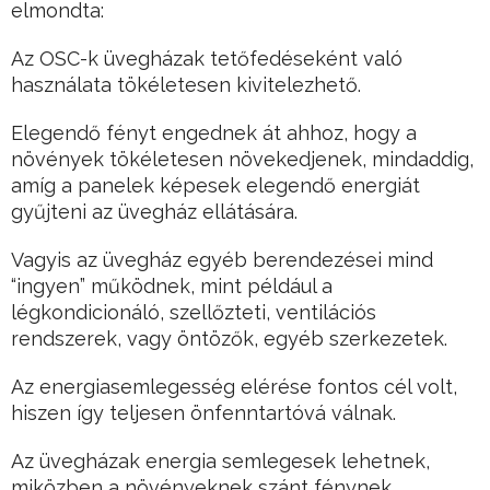
elmondta:
Az OSC-k üvegházak tetőfedéseként való
használata tökéletesen kivitelezhető.
Elegendő fényt engednek át ahhoz, hogy a
növények tökéletesen növekedjenek, mindaddig,
amíg a panelek képesek elegendő energiát
gyűjteni az üvegház ellátására.
Vagyis az üvegház egyéb berendezései mind
“ingyen” működnek, mint például a
légkondicionáló, szellőzteti, ventilációs
rendszerek, vagy öntözők, egyéb szerkezetek.
Az energiasemlegesség elérése fontos cél volt,
hiszen így teljesen önfenntartóvá válnak.
Az üvegházak energia semlegesek lehetnek,
miközben a növényeknek szánt fénynek