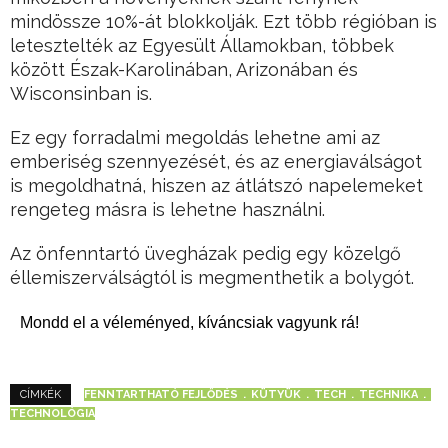
mindössze 10%-át blokkolják. Ezt több régióban is
letesztelték az Egyesült Államokban, többek
között Észak-Karolinában, Arizonában és
Wisconsinban is.
Ez egy forradalmi megoldás lehetne ami az
emberiség szennyezését, és az energiaválságot
is megoldhatná, hiszen az átlátszó napelemeket
rengeteg másra is lehetne használni.
Az önfenntartó üvegházak pedig egy közelgő
éllemiszerválságtól is megmenthetik a bolygót.
Mondd el a véleményed, kíváncsiak vagyunk rá!
FENNTARTHATÓ FEJLŐDÉS
KÜTYÜK
TECH
TECHNIKA
CÍMKÉK
TECHNOLÓGIA