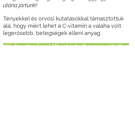
utána jártunk!
Tényekkel és orvosi kutatásokkal támasztottuk
alá, hogy miért lehet a C-vitamin a valaha volt
legerősebb, betegségek elleni anyag.
Már Szentgyörgyi Albert is tudta, nem véletlen
fűződik hozzá a felfedezése
, valamennyiünk
közül a legtöbbet tudta meg róla és a hatásairól.
Hirdetés