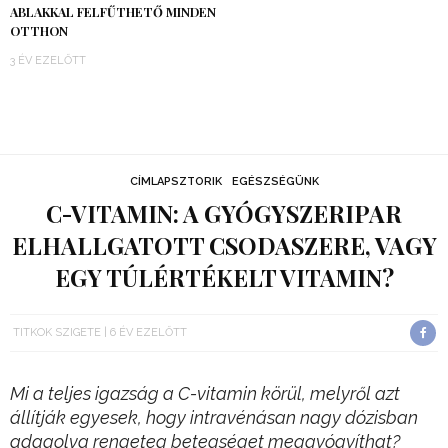
ABLAKKAL FELFŰTHETŐ MINDEN
OTTHON
3 ÉV EZELŐTT
CÍMLAPSZTORIK
EGÉSZSÉGÜNK
C-VITAMIN: A GYÓGYSZERIPAR
ELHALLGATOTT CSODASZERE, VAGY
EGY TÚLÉRTÉKELT VITAMIN?
TITKOK SZIGETE
6 ÉV EZELŐTT
Mi a teljes igazság a C-vitamin körül, melyről azt
állítják egyesek, hogy intravénásan nagy dózisban
adagolva rengeteg betegséget meggyógyíthat?