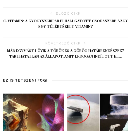
ELŐZŐ CIKK
C-VITAMIN: A GYÓGYSZERIPAR ELHALLGATOTT CSODASZERE, VAGY
EGY TÚLÉRTÉKELT VITAMIN?
KÖVETKEZŐ CIKK
MÁR EGYMÁST LÖVIK A TÖRÖK ÉS A GÖRÖG HATÁRRENDÉSZEK?
TARTHATATLAN AZ ÁLLAPOT, AMIT ERDOGAN INDÍTOTT EL…
EZ IS TETSZENI FOG!