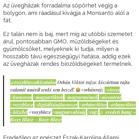
Az üvegházak forradalma söpörhet végig a
bolygón, ami ráadásul kivágja a Monsanto alól a
fát.
Ez talán nem is baj, mert míg az utóbbi szemetet
árul, pontosabban GMO, műzöldségeket és
gyümölcsöket, melyeknek ki tudja, milyen a
hosszabb távú egészségügyi hatása, addig ezek
az üvegházak rendes biozöldségeket termelnek.
@roxyblazeahivatalos
Orbán Viktor rajza: kiszúrtam rajta
valamit amiről senki sem beszél!
#orbánrajz
#vicces
#humoros
#magyartiktok
#magyarmémek
#aicontent
#roxyblaze
#digitálisinfluenszer
#orbánviktor
#orbanviktor
#közélet
#roxyblaze
#magyarvalóság
#rajz
♬ eredeti hang –
Roxy Blaze - Roxy Blaze
Eredetileg az egészet Észak-Karolina Állami