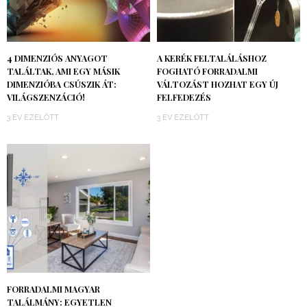
4 DIMENZIÓS ANYAGOT
A KERÉK FELTALÁLÁSHOZ
TALÁLTAK, AMI EGY MÁSIK
FOGHATÓ FORRADALMI
DIMENZIÓBA CSÚSZIK ÁT:
VÁLTOZÁST HOZHAT EGY ÚJ
VILÁGSZENZÁCIÓ!
FELFEDEZÉS
3 ÉV EZELŐTT
3 ÉV EZELŐTT
FORRADALMI MAGYAR
TALÁLMÁNY: EGYETLEN