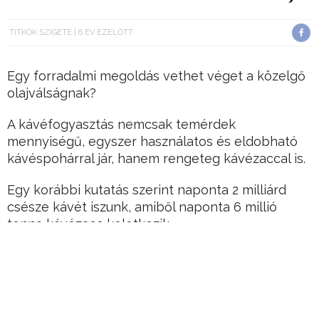
TITKOK SZIGETE
6 ÉV EZELŐTT
Egy forradalmi megoldás vethet véget a közelgő
olajválságnak?
A kávéfogyasztás nemcsak temérdek
mennyiségű, egyszer használatos és eldobható
kávéspohárral jár, hanem rengeteg kávézaccal is.
Egy korábbi kutatás szerint naponta 2 milliárd
csésze kávét iszunk, amiből naponta 6 millió
tonna kávézacc keletkezik.
Hirdetés