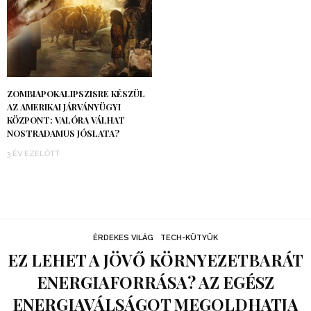
ZOMBIAPOKALIPSZISRE KÉSZÜL
AZ AMERIKAI JÁRVÁNYÜGYI
KÖZPONT: VALÓRA VÁLHAT
NOSTRADAMUS JÓSLATA?
3 ÉV EZELŐTT
ÉRDEKES VILÁG
TECH-KÜTYÜK
EZ LEHET A JÖVŐ KÖRNYEZETBARÁT
ENERGIAFORRÁSA? AZ EGÉSZ
ENERGIAVÁLSÁGOT MEGOLDHATJA