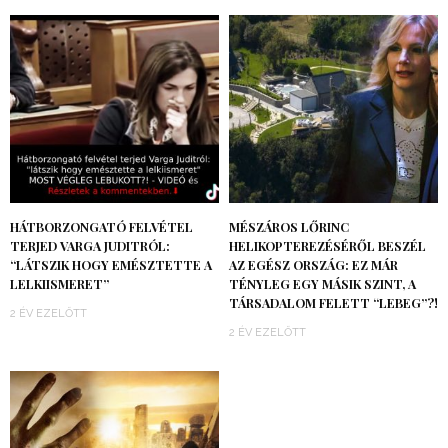
HÁTBORZONGATÓ FELVÉTEL
MÉSZÁROS LŐRINC
TERJED VARGA JUDITRÓL:
HELIKOPTEREZÉSÉRŐL BESZÉL
“LÁTSZIK HOGY EMÉSZTETTE A
AZ EGÉSZ ORSZÁG: EZ MÁR
LELKIISMERET”
TÉNYLEG EGY MÁSIK SZINT, A
TÁRSADALOM FELETT “LEBEG”?!
2 ÉV EZELŐTT
2 ÉV EZELŐTT