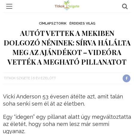
CÍMLAPSZTORIK
ÉRDEKES VILÁG
AUTÓT VETTEK A MEKIBEN
DOLGOZÓ NÉNINEK: SÍRVA HÁLÁLTA
MEG AZ AJÁNDÉKOT – VIDEÓRA
VETTÉK A MEGHATÓ PILLANATOT
TITKOK SZIGETE
6 ÉV EZELŐTT
Vicki Anderson 53 évesen átélte azt, amit talán
soha senki sem él át az életben.
Egy “idegen” egy pillanat alatt úgy megváltoztatta
az életét, hogy soha nem lesz már semmi
ugyanaz.