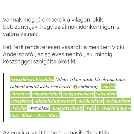
Vannak még jó emberek a világon, akik
bebizonyítják, hogy az álmok időnként igen is,
valóra válnak!
Két férfi rendszeresen vásárolt a mekiben Vicki
Andersontól, az 53 éves nénitől, aki mindig
készséggel szolgálta őket ki.
@roxyblazeahivatalos
Orbán Viktor rajza: kiszúrtam rajta
valamit amiről senki sem beszél!
#orbánrajz
#vicces
#humoros
#magyartiktok
#magyarmémek
#aicontent
#roxyblaze
#digitálisinfluenszer
#orbánviktor
#orbanviktor
#közélet
#roxyblaze
#magyarvalóság
#rajz
♬ eredeti hang –
Roxy Blaze - Roxy Blaze
Az egyik a saját fia volt, a másik Chris Ellis.