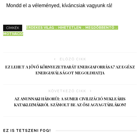
Mondd el a véleményed, kíváncsiak vagyunk rá!
ÉRDEKES VILÁG
HIHETETLEN
MEGDÖBBENTŐ
CÍMKÉK
MOTIVÁCIÓ
ELŐZŐ CIKK
EZ LEHET A JÖVŐ KÖRNYEZETBARÁT ENERGIAFORRÁSA? AZ EGÉSZ
ENERGIAVÁLSÁGOT MEGOLDHATJA
KÖVETKEZŐ CIKK
AZ ANUNNAKI HÁBORÚI: A SUMER CIVILIZÁCIÓ NUKLEÁRIS
KATAKLIZMÁKRÓL SZÁMOLT BE AZ ŐSI AGYAGTÁBLÁKON!
EZ IS TETSZENI FOG!