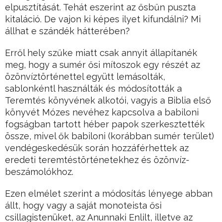
elpusztítását. Tehát eszerint az ősbűn puszta
kitaláció. De vajon ki képes ilyet kifundálni? Mi
állhat e szándék hátterében?
Erről hely szűke miatt csak annyit állapítanék
meg, hogy a sumér ősi mítoszok egy részét az
özönvíztörténettel együtt lemásolták,
sablonkéntl használták és módosították a
Teremtés könyvének alkotói, vagyis a Biblia első
könyvét Mózes nevéhez kapcsolva a babiloni
fogságban tartott héber papok szerkesztették
össze, mivel ők babiloni (korábban sumér terület)
vendégeskedésük során hozzáférhettek az
eredeti teremtéstörténetekhez és özönvíz-
beszámolókhoz.
Ezen elmélet szerint a módosítás lényege abban
állt, hogy vagy a saját monoteista ősi
csillagistenüket, az Anunnaki Enlilt, illetve az