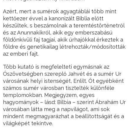
Azért, mert a sumérok agyagtáblái több mint
kettőezer évvel a kanonizált Biblia előtt
készültek, s beszámolnak a teremtéstörténetről
és az Anunnakikról, akik egy emberszabású
földönkívüli faj tagjai, akik űrhajókkal érkeztek a
földre és genetikailag létrehozták/módosították
az emberi fajt.
Több kutató is megfelelteti egymásnak az
Ószövetségben szereplő Jahvét és a sumér Ur
városának helyi istenségét, Enlilt. Őt egyébként
számos sumér városban tisztelték különféle
templomokban. Megjegyzem, egyes
hagyományok – lásd: Bilbia – szerint Ábrahám Ur
városában látta meg a napvilágot, ami sok
mindent megmagyarázhat a beállítottságát és a
világképét tekintve.