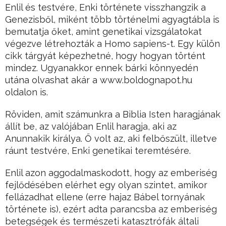
Enlil és testvére, Enki története visszhangzik a
Genezisből, miként több történelmi agyagtábla is
bemutatja őket, amint genetikai vizsgálatokat
végezve létrehozták a Homo sapiens-t. Egy külön
cikk tárgyát képezhetné, hogy hogyan történt
mindez. Ugyanakkor ennek bárki könnyedén
utána olvashat akár a www.boldognapot.hu
oldalon is.
Röviden, amit számunkra a Biblia Isten haragjának
állít be, az valójában Enlil haragja, aki az
Anunnakik királya. Ő volt az, aki felbőszült, illetve
ráunt testvére, Enki genetikai teremtésére.
Enlil azon aggodalmaskodott, hogy az emberiség
fejlődésében elérhet egy olyan szintet, amikor
fellázadhat ellene (erre hajaz Bábel tornyának
története is), ezért adta parancsba az emberiség
betegségek és természeti katasztrófák általi