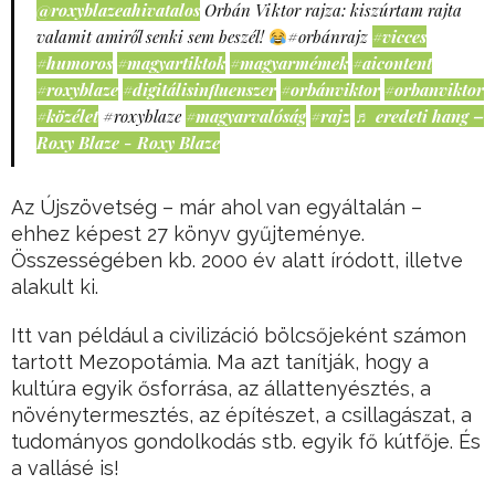
@roxyblazeahivatalos
Orbán Viktor rajza: kiszúrtam rajta
valamit amiről senki sem beszél!
#orbánrajz
#vicces
#humoros
#magyartiktok
#magyarmémek
#aicontent
#roxyblaze
#digitálisinfluenszer
#orbánviktor
#orbanviktor
#közélet
#roxyblaze
#magyarvalóság
#rajz
♬ eredeti hang –
Roxy Blaze - Roxy Blaze
Az Újszövetség – már ahol van egyáltalán –
ehhez képest 27 könyv gyűjteménye.
Összességében kb. 2000 év alatt íródott, illetve
alakult ki.
Itt van például a civilizáció bölcsőjeként számon
tartott Mezopotámia. Ma azt tanítják, hogy a
kultúra egyik ősforrása, az állattenyésztés, a
növénytermesztés, az építészet, a csillagászat, a
tudományos gondolkodás stb. egyik fő kútfője. És
a vallásé is!