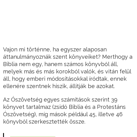
Vajon mi történne, ha egyszer alaposan
áttanulmányoznák szent könyveiket? Merthogy a
Biblia nem egy, hanem számos könyvből áll,
melyek más és más korokból valók, és vitán felül
áll, hogy emberi módosításokkal íródtak, ennek
ellenére szentnek hiszik, állítják be azokat.
Az Ószövetség egyes számítások szerint 39
könyvet tartalmaz (zsidó Biblia és a Protestáns
Ószövetség), míg mások például 45, illetve 46
könyvből szerkesztették össze.