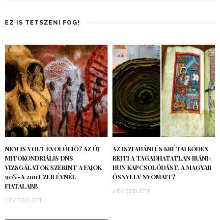
EZ IS TETSZENI FOG!
NEM IS VOLT EVOLÚCIÓ? AZ ÚJ
AZ ISZFAHÁNI ÉS KRÉTAI KÓDEX
MITOKONDRIÁLIS DNS
REJTI A TAGADHATATLAN IRÁNI-
VIZSGÁLATOK SZERINT A FAJOK
HUN KAPCSOLÓDÁST, A MAGYAR
90%-A 200 EZER ÉVNÉL
ŐSNYELV NYOMAIT?
FIATALABB
2 ÉV EZELŐTT
1 ÉV EZELŐTT