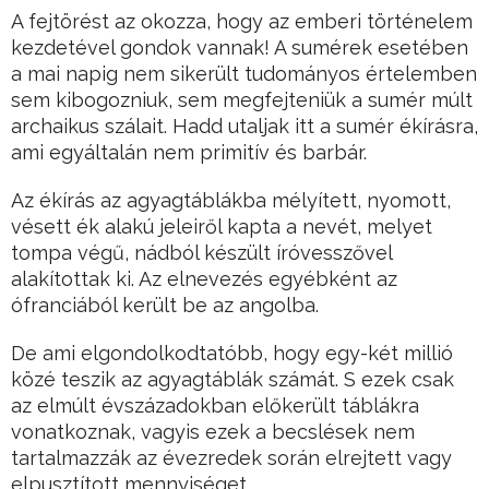
A fejtörést az okozza, hogy az emberi történelem
kezdetével gondok vannak! A sumérek esetében
a mai napig nem sikerült tudományos értelemben
sem kibogozniuk, sem megfejteniük a sumér múlt
archaikus szálait. Hadd utaljak itt a sumér ékírásra,
ami egyáltalán nem primitív és barbár.
Az ékírás az agyagtáblákba mélyített, nyomott,
vésett ék alakú jeleiről kapta a nevét, melyet
tompa végű, nádból készült íróvesszővel
alakítottak ki. Az elnevezés egyébként az
ófranciából került be az angolba.
De ami elgondolkodtatóbb, hogy egy-két millió
közé teszik az agyagtáblák számát. S ezek csak
az elmúlt évszázadokban előkerült táblákra
vonatkoznak, vagyis ezek a becslések nem
tartalmazzák az évezredek során elrejtett vagy
elpusztított mennyiséget.