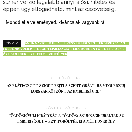
sumér verzió legalább annyira ősi, hiteles és
éppen úgy elfogadható, mint az ószövetségi.
Mondd el a véleményed, kíváncsiak vagyunk rá!
ANUNNAKIK
BIBLIA
ELŐZŐ EMBERISÉG
ÉRDEKES VILÁG
CÍMKÉK
FÖLDÖNKÍVÜLIEK
IDEGEN CIVILIZÁCIÓ
MEGDÖBBENTŐ
NEFILIMEK
ŐSI IDEGENEK
REJTÉLY
REJTÉLYEK
ELŐZŐ CIKK
AZ ELÁTKOZOTT SZIGET REJTI A SZENT GRÁLT: HA MEGLESZ ÚJ
KORSZAK KÖSZÖNT AZ EMBERISÉGRE?
KÖVETKEZŐ CIKK
FÖLDÖNKÍVÜLI KIRÁLYSÁG A FÖLDÖN: ANUNNAKIK URALTÁK AZ
EMBERISÉGET – EZT TÖRÖLTÉK KI A MÚLTUNKBÓL?