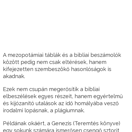
A mezopotámiai táblák és a bibliai beszámolók
között pedig nem csak eltérések, hanem
kifejezetten szembeszökő hasonlóságok is
akadnak.
Ezek nem csupán megerősítik a bibliai
elbeszélések egyes részeit, hanem egyértelmű
és kijózanító utalások az idő homályába vesző
irodalmi lopásnak, a plágiumnak.
Példának okáért, a Genezis (Teremtés könyve)
egy sokunk számára ismerősen csengő sztorit