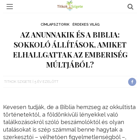
CÍMLAPSZTORIK
ÉRDEKES VILÁG
AZ ANUNNAKIK ÉS A BIBLIA:
SOKKOLÓ ÁLLÍTÁSOK, AMIKET
ELHALLGATTAK AZ EMBERISÉG
MÚLTJÁBÓL?
TITKOK SZIGETE
5 ÉV EZELŐTT
Kevesen tudják, de a Biblia hemzseg az okkultista
történetektől, a földönkívüli lényekkel való
találkozásokról szóló beszámolóktól és olyan
utalásokat is szép számmal benne hagytak a
szerkesztői – vélhetően figyelmetlenségből –,