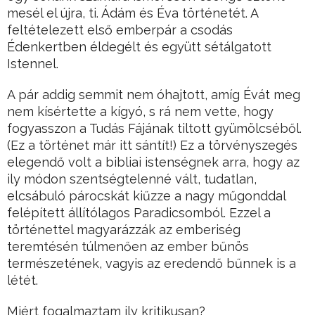
mesél el újra, ti. Ádám és Éva történetét. A
feltételezett első emberpár a csodás
Édenkertben éldegélt és együtt sétálgatott
Istennel.
A pár addig semmit nem óhajtott, amíg Évát meg
nem kísértette a kígyó, s rá nem vette, hogy
fogyasszon a Tudás Fájának tiltott gyümölcséből.
(Ez a történet már itt sántít!) Ez a törvényszegés
elegendő volt a bibliai istenségnek arra, hogy az
ily módon szentségtelenné vált, tudatlan,
elcsábuló párocskát kiűzze a nagy műgonddal
felépített állítólagos Paradicsomból. Ezzel a
történettel magyarázzák az emberiség
teremtésén túlmenően az ember bűnös
természetének, vagyis az eredendő bűnnek is a
létét.
Miért fogalmaztam ily kritikusan?