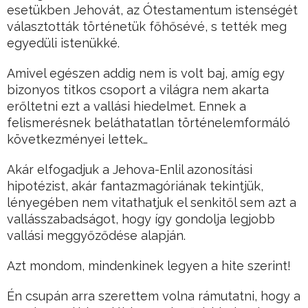
esetükben Jehovát, az Ótestamentum istenségét
választották történetük főhősévé, s tették meg
egyedüli istenükké.
Amivel egészen addig nem is volt baj, amíg egy
bizonyos titkos csoport a világra nem akarta
erőltetni ezt a vallási hiedelmet. Ennek a
felismerésnek beláthatatlan történelemformáló
következményei lettek…
Akár elfogadjuk a Jehova-Enlil azonosítási
hipotézist, akár fantazmagóriának tekintjük,
lényegében nem vitathatjuk el senkitől sem azt a
vallásszabadságot, hogy így gondolja legjobb
vallási meggyőződése alapján.
Azt mondom, mindenkinek legyen a hite szerint!
Én csupán arra szerettem volna rámutatni, hogy a