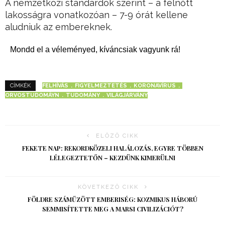
A nemzetközi standardok szerint – a felnőtt
lakosságra vonatkozóan – 7-9 órát kellene
aludniuk az embereknek.
Mondd el a véleményed, kíváncsiak vagyunk rá!
FELHÍVÁS
FIGYELMEZTETÉS
KORONAVÍRUS
CÍMKÉK
ORVOSTUDOMÁYN
TUDOMÁNY
VILÁGJÁRVÁNY
ELŐZŐ CIKK
FEKETE NAP: REKORDKÖZELI HALÁLOZÁS, EGYRE TÖBBEN
LÉLEGEZTETŐN – KEZDÜNK KIMERÜLNI
KÖVETKEZŐ CIKK
FÖLDRE SZÁMŰZÖTT EMBERISÉG: KOZMIKUS HÁBORÚ
SEMMISÍTETTE MEG A MARSI CIVILIZÁCIÓT?