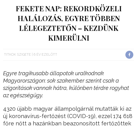
FEKETE NAP: REKORDKÖZELI
HALÁLOZÁS, EGYRE TÖBBEN
LÉLEGEZTETŐN – KEZDÜNK
KIMERÜLNI
TITKOK SZIGETE
6 ÉV EZELŐTT
Egyre tragikusabb állapotok uralkodnak
Magyarországon: sok szakember szerint csak a
szigorítások vannak hátra, különben térdre rogyhat
az egészségügy.
4320 újabb magyar állampolgárnál mutatták ki az
új koronavírus-fertőzést (COVID-19), ezzel 174 618
főre nőtt a hazánkban beazonosított fertőzöttek
száma – olvasható a hivatalos kormányzati