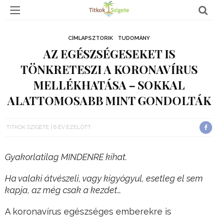
CÍMLAPSZTORIK
TUDOMÁNY
AZ EGÉSZSÉGESEKET IS
TÖNKRETESZI A KORONAVÍRUS
MELLÉKHATÁSA – SOKKAL
ALATTOMOSABB MINT GONDOLTÁK
TITKOK SZIGETE
6 ÉV EZELŐTT
Gyakorlatilag MINDENRE kihat.
Ha valaki átvészeli, vagy kigyógyul, esetleg el sem
kapja, az még csak a kezdet…
A koronavírus egészséges emberekre is