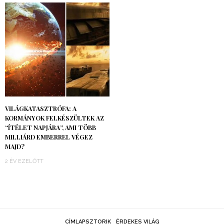
VILÁGKATASZTRÓFA: A
KORMÁNYOK FELKÉSZÜLTEK AZ
“ÍTÉLET NAPJÁRA”, AMI TÖBB
MILLIÁRD EMBERREL VÉGEZ
MAJD?
2 ÉV EZELŐTT
CÍMLAPSZTORIK
ÉRDEKES VILÁG