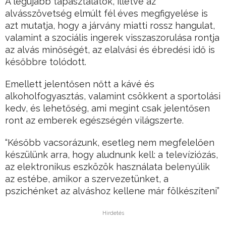
A legújabb tapasztalatok, illetve az
alvásszövetség elmúlt fél éves megfigyelése is
azt mutatja, hogy a járvány miatti rossz hangulat,
valamint a szociális ingerek visszaszorulása rontja
az alvás minőségét, az elalvási és ébredési idő is
későbbre tolódott.
Emellett jelentősen nőtt a kávé és
alkoholfogyasztás, valamint csökkent a sportolási
kedv, és lehetőség, ami megint csak jelentősen
ront az emberek egészségén világszerte.
“Később vacsorázunk, esetleg nem megfelelően
készülünk arra, hogy aludnunk kell: a televíziózás,
az elektronikus eszközök használata belenyúlik
az estébe, amikor a szervezetünket, a
pszichénket az alváshoz kellene már fölkészíteni”
Hirdetés