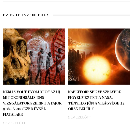
EZ IS TETSZENI FOG!
NEM IS VOLT EVOLÚCIÓ? AZ ÚJ
NAPKITÖRÉSEK VESZÉLYÉRE
MITOKONDRIÁLIS DNS
FIGYELMEZTET A NASA:
VIZSGÁLATOK SZERINT A FAJOK
TÉNYLEG JÖN A VILÁGVÉGE 24
90%-A 200 EZER ÉVNÉL
ÓRÁN BELÜL?
FIATALABB
2 ÉV EZELŐTT
1 ÉV EZELŐTT