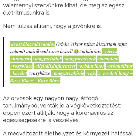
valamennyi szervünkre kihat, de még az egész
életritmusunkra is.
Nem túlzás állítani, hogy a jövőnkre is.
@roxyblazeahivatalos
Orbán Viktor rajza: kiszúrtam rajta
valamit amiről senki sem beszél!
#orbánrajz
#vicces
#humoros
#magyartiktok
#magyarmémek
#aicontent
#roxyblaze
#digitálisinfluenszer
#orbánviktor
#orbanviktor
#közélet
#roxyblaze
#magyarvalóság
#rajz
♬ eredeti hang –
Roxy Blaze - Roxy Blaze
Az orvosok egy nagyon nagy, átfogó
tanulmányból vonták le a végkövetkeztetést:
éppen ezért állítják, hogy a koronavírus az
egészségesekre is veszélyes.
A megváltozott élethelyzet és környezet hatással