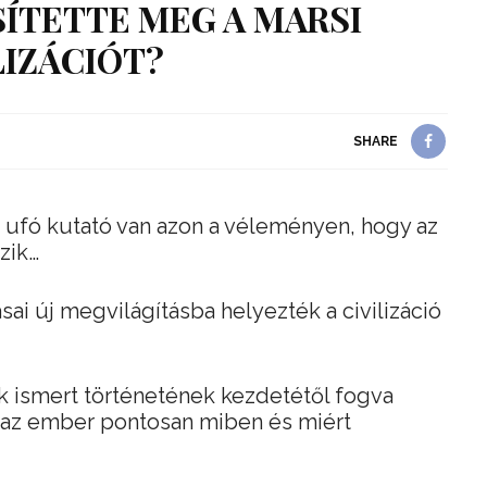
ÍTETTE MEG A MARSI
LIZÁCIÓT?
SHARE
 ufó kutató van azon a véleményen, hogy az
zik…
sai új megvilágításba helyezték a civilizáció
k ismert történetének kezdetétől fogva
y az ember pontosan miben és miért