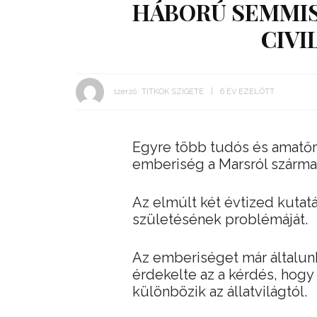
HÁBORÚ SEMMIS
CIVI
szerző:
TITKOK SZIGETE
6 ÉV EZELŐTT
Egyre több tudós és amatőr
emberiség a Marsról szárma
Az elmúlt két évtized kutatá
születésének problémáját.
Az emberiséget már általun
érdekelte az a kérdés, hog
különbözik az állatvilágtól.