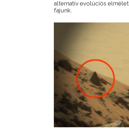
alternatív evolúciós elmélett
fajunk.