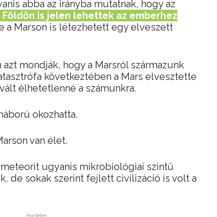
yanis abba az irányba mutatnak, hogy az
 Földön is jelen lehettek az emberhez
de a Marson is létezhetett egy elveszett
 azt mondják, hogy a Marsról származunk
katasztrófa következtében a Mars elvesztette
 vált élhetetlenné a számunkra.
háború okozhatta.
Marson van élet.
t meteorit ugyanis mikrobiológiai szintű
de sokak szerint fejlett civilizáció is volt a
Hirdetés