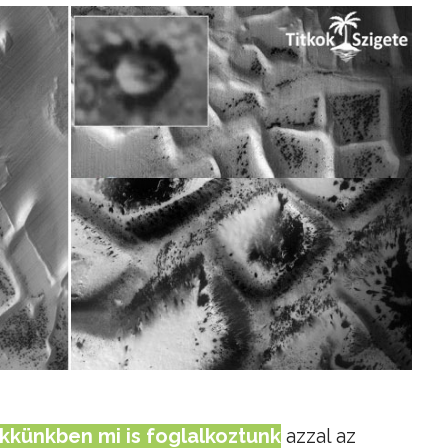
kkünkben mi is foglalkoztunk
azzal az