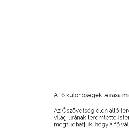
A fő különbségek leírása má
Az Ószövetség élén álló ter
világ urának teremtette Ist
megtudhatjuk, hogy a fő vál