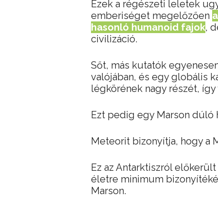
Ezek a régészeti leletek ug
emberiséget megelőzően
a
hasonló humanoid fajok
, 
civilizáció.
Sőt, más kutatók egyenesen
valójában, és egy globális 
légkörének nagy részét, így
Ezt pedig egy Marson dúló 
Meteorit bizonyítja, hogy a 
Ez az Antarktiszról előkerül
életre minimum bizonyítékék, 
Marson.