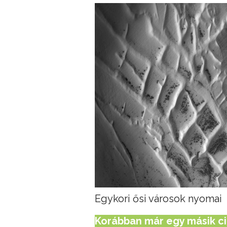
Egykori ősi városok nyomai
Korábban már egy másik ci