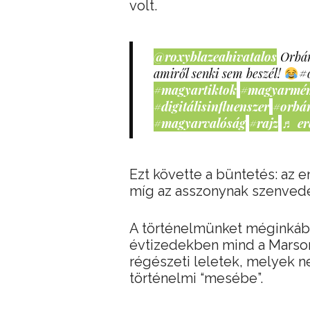
volt.
@roxyblazeahivatalos
Orbán
amiről senki sem beszél!
#
#magyartiktok
#magyarmé
#digitálisinfluenszer
#orbá
#magyarvalóság
#rajz
♬ er
Ezt követte a büntetés: az 
míg az asszonynak szenvedé
A történelmünket méginkább
évtizedekben mind a Marson
régészeti leletek, melyek n
történelmi “mesébe”.