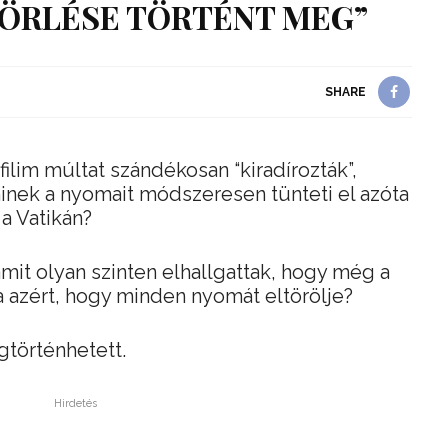
TÖRLÉSE TÖRTÉNT MEG”
SHARE
filim múltat szándékosan “kiradírozták”,
minek a nyomait módszeresen tünteti el azóta
a Vatikán?
amit olyan szinten elhallgattak, hogy még a
a azért, hogy minden nyomát eltörölje?
gtörténhetett.
Hirdetés