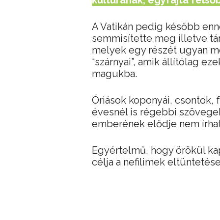
kultúrának, egyfajta felső
A Vatikán pedig később enne
semmisítette meg illetve tár
melyek egy részét ugyan meg
“szárnyai”, amik állítólag ez
magukba.
Óriások koponyái, csontok, 
évesnél is régebbi szövegek
emberének elődje nem írhat
Egyértelmű, hogy örökül kap
célja a nefilimek eltüntetése