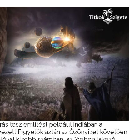
írás tesz említést például Indiában a
evezett Figyelők aztán az Özönvizet követően
 jóval kisebb számban, az “égben lakozó