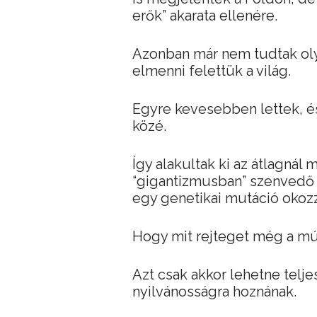
erők” akarata ellenére.
Azonban már nem tudtak oly
elmenni felettük a világ.
Egyre kevesebben lettek, é
közé.
Így alakultak ki az átlagná
“gigantizmusban” szenvedő 
egy genetikai mutáció okozz
Hogy mit rejteget még a múl
Azt csak akkor lehetne telj
nyilvánosságra hoznának.