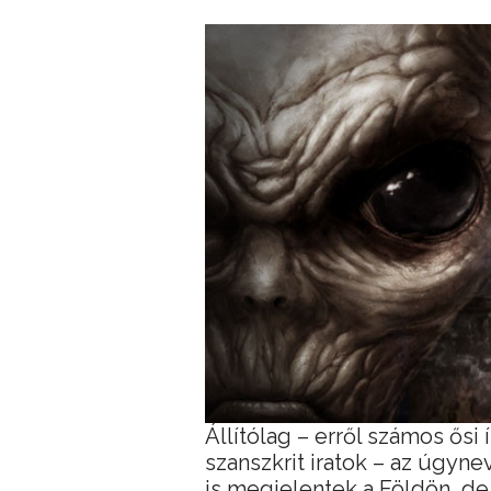
Állítólag – erről számos ősi 
szanszkrit iratok – az úgyn
is megjelentek a Földön, de