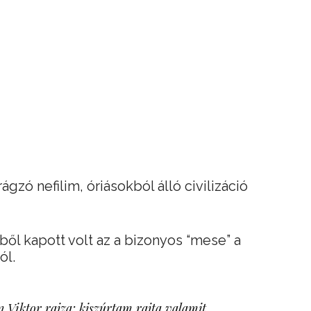
ágzó nefilim, óriásokból álló civilizáció
ből kapott volt az a bizonyos “mese” a
ól.
 Viktor rajza: kiszúrtam rajta valamit