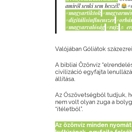
amiről senki sem beszél!
#
#magyartiktok
#magyarmé
#digitálisinfluenszer
#orbá
#magyarvalóság
#rajz
♬ er
Valójában Góliátok százezrei
A bibliai Özönvíz “elrendelés
civilizáció egyfajta lenullá
állítása.
Az Ószövetségből tudjuk, ho
nem volt olyan zuga a bolyg
“ítéletből”.
Az özönvíz minden nyomát 