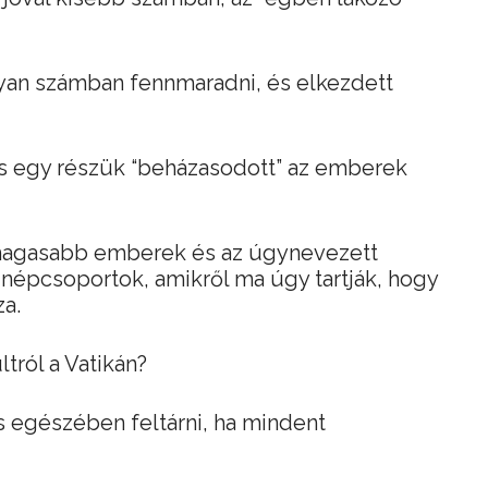
an számban fennmaradni, és elkezdett
s egy részük “beházasodott” az emberek
l magasabb emberek és az úgynevezett
népcsoportok, amikről ma úgy tartják, hogy
a.
tról a Vatikán?
es egészében feltárni, ha mindent