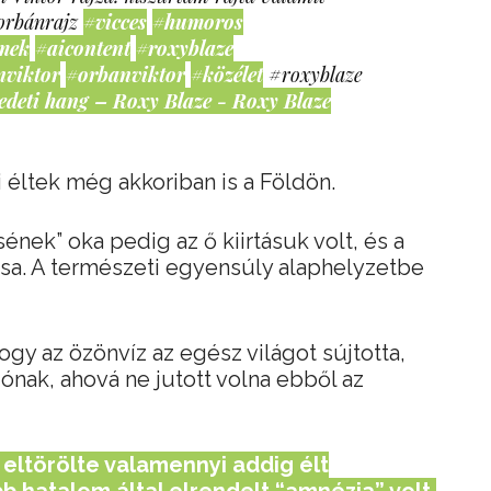
orbánrajz
#vicces
#humoros
mek
#aicontent
#roxyblaze
nviktor
#orbanviktor
#közélet
#roxyblaze
edeti hang – Roxy Blaze - Roxy Blaze
 éltek még akkoriban is a Földön.
ének” oka pedig az ő kiirtásuk volt, és a
zása. A természeti egyensúly alaphelyzetbe
gy az özönvíz az egész világot sújtotta,
ónak, ahová ne jutott volna ebből az
eltörölte valamennyi addig élt