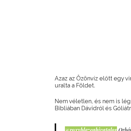
Azaz az Özönvíz előtt egy vir
uralta a Földet.
Nem véletlen, és nem is lég
Bibliában Dávidról és Góliátr
@roxyblazeahivatalos
Orbán