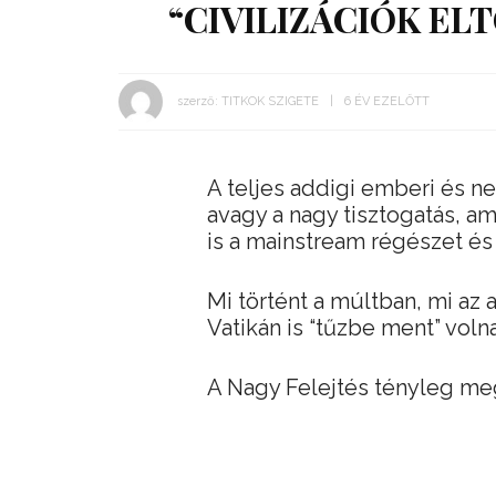
“CIVILIZÁCIÓK EL
szerző:
TITKOK SZIGETE
6 ÉV EZELŐTT
A teljes addigi emberi és ne
avagy a nagy tisztogatás, a
is a mainstream régészet és 
Mi történt a múltban, mi az 
Vatikán is “tűzbe ment” voln
A Nagy Felejtés tényleg me