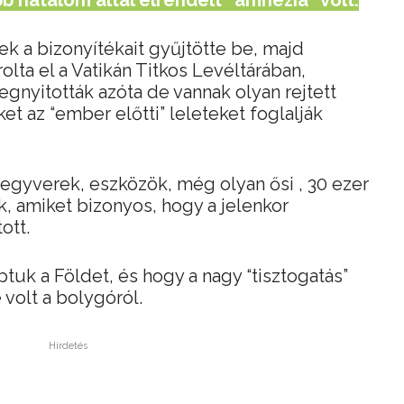
bb hatalom által elrendelt “amnézia” volt.
k a bizonyítékait gyűjtötte be, majd
olta el a Vatikán Titkos Levéltárában,
nyitották azóta de vannak olyan rejtett
eket az “ember előtti” leleteket foglalják
fegyverek, eszközök, még olyan ősi , 30 ezer
, amiket bizonyos, hogy a jelenkor
ott.
tuk a Földet, és hogy a nagy “tisztogatás”
 volt a bolygóról.
Hirdetés