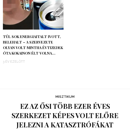
TÚL SOK ENERGIAITALT IVOTT,
BELEHALT – A SZERVEZETE
OLYAN VOLT MINTHA ÉVTIZEDEK
ÓTA KOKAINON ÉLT VOLNA…
3 ÉV EZELŐTT
MISZTIKUM
EZ AZ ŐSI TÖBB EZER ÉVES
SZERKEZET KÉPES VOLT ELŐRE
JELEZNI A KATASZTRÓFÁKAT