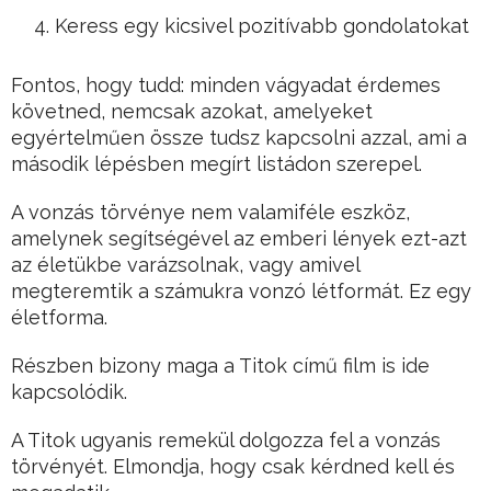
Keress egy kicsivel pozitívabb gondolatokat
Fontos, hogy tudd: minden vágyadat érdemes
követned, nemcsak azokat, amelyeket
egyértelműen össze tudsz kapcsolni azzal, ami a
második lépésben megírt listádon szerepel.
A vonzás törvénye nem valamiféle eszköz,
amelynek segítségével az emberi lények ezt-azt
az életükbe varázsolnak, vagy amivel
megteremtik a számukra vonzó létformát. Ez egy
életforma.
Részben bizony maga a Titok című film is ide
kapcsolódik.
A Titok ugyanis remekül dolgozza fel a vonzás
törvényét. Elmondja, hogy csak kérdned kell és