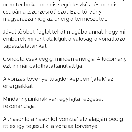
nem technika, nem is segédeszköz, és nem is
csupán a „szerzésről” szól. Ez a törvény
magyarázza meg az energia természetét.
Jóval többet foglal tehát magába annál, hogy mi,
emberek miként alakítjuk a valóságra vonatkozó
tapasztalatainkat.
Gondold csak végig: minden energia. A tudomány
ezt immár cáfolhatatlanul állítja.
A vonzás tövénye tulajdonképpen “játék” az
energiákkal.
Mindannyiunknak van egyfajta rezgése,
rezonanciája.
A „hasonló a hasonlót vonzza” elv alapján pedig
itt és így teljesül ki a vonzás törvénye.