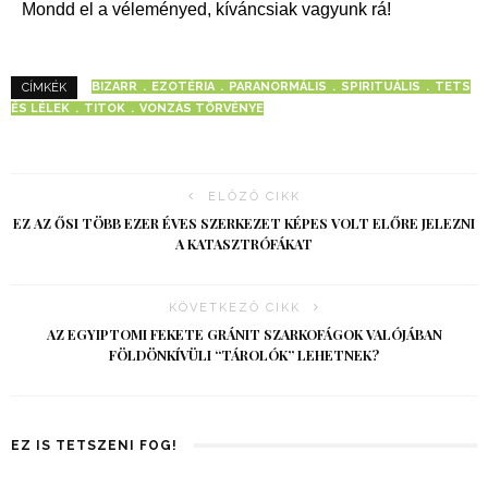
Mondd el a véleményed, kíváncsiak vagyunk rá!
BIZARR
EZOTÉRIA
PARANORMÁLIS
SPIRITUÁLIS
TETS
CÍMKÉK
ÉS LÉLEK
TITOK
VONZÁS TÖRVÉNYE
ELŐZŐ CIKK
EZ AZ ŐSI TÖBB EZER ÉVES SZERKEZET KÉPES VOLT ELŐRE JELEZNI
A KATASZTRÓFÁKAT
KÖVETKEZŐ CIKK
AZ EGYIPTOMI FEKETE GRÁNIT SZARKOFÁGOK VALÓJÁBAN
FÖLDÖNKÍVÜLI “TÁROLÓK” LEHETNEK?
EZ IS TETSZENI FOG!