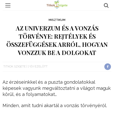
MISZTIKUM
AZ UNIVERZUM ÉS A VONZÁS
TÖRVÉNYE: REJTÉLYEK ÉS
ÖSSZEFÜGGÉSEK ARRÓL, HOGYAN
VONZZUK BE A DOLGOKAT
TITKOK SZIGETE
7 ÉV EZELŐTT
Az érzéseinkkel és a puszta gondolatokkal
képesek vagyunk megváltoztatni a világot maguk
körül, és a folyamatokat…
Minden, amit tudni akartál a vonzás törvényéről.