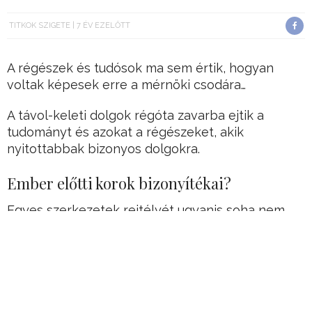
TITKOK SZIGETE
7 ÉV EZELŐTT
A régészek és tudósok ma sem értik, hogyan
voltak képesek erre a mérnöki csodára…
A távol-keleti dolgok régóta zavarba ejtik a
tudományt és azokat a régészeket, akik
nyitottabbak bizonyos dolgokra.
Ember előtti korok bizonyítékai?
Egyes szerkezetek rejtélyét ugyanis soha nem
sikerült megfejteni.
Hirdetés