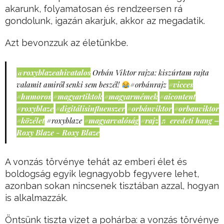
akarunk, folyamatosan és rendzeersen rá
gondolunk, igazán akarjuk, akkor az megadatik.
Azt bevonzzuk az életünkbe.
@roxyblazeahivatalos
Orbán Viktor rajza: kiszúrtam rajta
valamit amiről senki sem beszél!
#orbánrajz
#vicces
#humoros
#magyartiktok
#magyarmémek
#aicontent
#roxyblaze
#digitálisinfluenszer
#orbánviktor
#orbanviktor
#közélet
#roxyblaze
#magyarvalóság
#rajz
♬ eredeti hang –
Roxy Blaze - Roxy Blaze
A vonzás törvénye tehát az emberi élet és
boldogság egyik legnagyobb fegyvere lehet,
azonban sokan nincsenek tisztában azzal, hogyan
is alkalmazzák.
Öntsünk tiszta vizet a pohárba: a vonzás törvénye