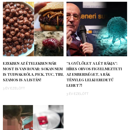
EZEKBEN AZ ÉTELEKBEN MÁR
“A GYŰLÖLET A LÉT RÁKJA”:
MOST IS VAN ROVAR: SOKAN NEM
HÍRES ORVOS FIGYELMEZTETI
IS TUDNAK RÓLA, PICK, TUC, TIBI,
AZ EMBERISÉGET, A RÁK
SZAMOS IS A LISTÁN!
TÉNYLEG LELKI EREDETŰ
LEHET?!
3 ÉV EZELŐTT
3 ÉV EZELŐTT