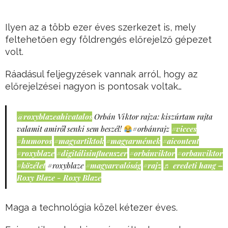
Ilyen az a több ezer éves szerkezet is, mely
feltehetően egy földrengés előrejelző gépezet
volt.
Ráadásul feljegyzések vannak arról, hogy az
előrejelzései nagyon is pontosak voltak…
@roxyblazeahivatalos
Orbán Viktor rajza: kiszúrtam rajta
valamit amiről senki sem beszél!
#orbánrajz
#vicces
#humoros
#magyartiktok
#magyarmémek
#aicontent
#roxyblaze
#digitálisinfluenszer
#orbánviktor
#orbanviktor
#közélet
#roxyblaze
#magyarvalóság
#rajz
♬ eredeti hang –
Roxy Blaze - Roxy Blaze
Maga a technológia közel kétezer éves.