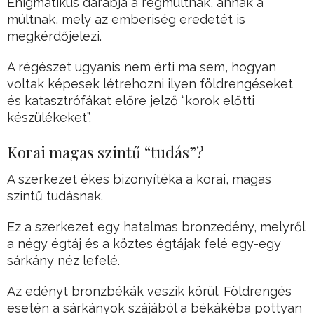
Enigmatikus darabja a régmúltnak, annak a
múltnak, mely az emberiség eredetét is
megkérdőjelezi.
A régészet ugyanis nem érti ma sem, hogyan
voltak képesek létrehozni ilyen földrengéseket
és katasztrófákat előre jelző “korok előtti
készülékeket”.
Korai magas szintű “tudás”?
A szerkezet ékes bizonyítéka a korai, magas
szintű tudásnak.
Ez a szerkezet egy hatalmas bronzedény, melyről
a négy égtáj és a köztes égtájak felé egy-egy
sárkány néz lefelé.
Az edényt bronzbékák veszik körül. Földrengés
esetén a sárkányok szájából a békákéba pottyan