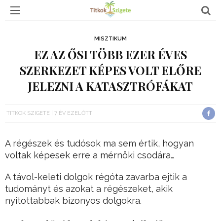
MISZTIKUM
EZ AZ ŐSI TÖBB EZER ÉVES
SZERKEZET KÉPES VOLT ELŐRE
JELEZNI A KATASZTRÓFÁKAT
TITKOK SZIGETE
7 ÉV EZELŐTT
A régészek és tudósok ma sem értik, hogyan
voltak képesek erre a mérnöki csodára…
A távol-keleti dolgok régóta zavarba ejtik a
tudományt és azokat a régészeket, akik
nyitottabbak bizonyos dolgokra.