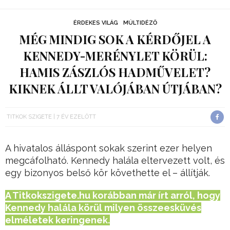
ÉRDEKES VILÁG
MÚLTIDÉZŐ
MÉG MINDIG SOK A KÉRDŐJEL A
KENNEDY-MERÉNYLET KÖRÜL:
HAMIS ZÁSZLÓS HADMŰVELET?
KIKNEK ÁLLT VALÓJÁBAN ÚTJÁBAN?
TITKOK SZIGETE
7 ÉV EZELŐTT
A hivatalos álláspont sokak szerint ezer helyen
megcáfolható. Kennedy halála eltervezett volt, és
egy bizonyos belső kör követhette el – állítják.
A Titkokszigete.hu korábban már írt arról, hogy
Kennedy halála körül milyen összeesküvés
elméletek keringenek.