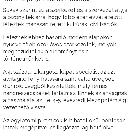
Sokak szerint ez a szerkezet és a szerkezet atyja
a bizonyíték arra, hogy több ezer évvel ezelőtt
léteztek magasan fejlett kultúrák, civilizációk.
Léteznek ehhez hasonló modern alapokon
nyugvó több ezer éves szerkezetek, melyek
meghazudtolják a tudományt és a
történelmünket is.
A 4. századi Likurgosz-kupát speciális, az azt
átvilágító fény hatására színt váltó üvegből,
dichroic üvegből készítették, mely fémes
nanorészecskéket tartalmaz. Ennek az anyagnak
a használata az i. e. 4-5. évezredi Mezopotámiáig
vezethető vissza.
Az egyiptomi piramisok is hihetetlenül pontosan
lettek megépítve, csillagászatilag betájolva.