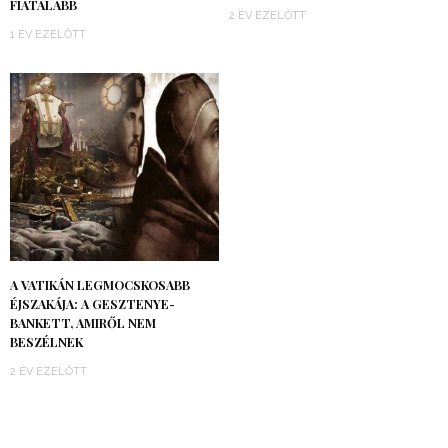
FIATALABB
2 ÉV EZELŐTT
1 ÉV EZELŐTT
A VATIKÁN LEGMOCSKOSABB
ÉJSZAKÁJA: A GESZTENYE-
BANKETT, AMIRŐL NEM
BESZÉLNEK
2 ÉV EZELŐTT