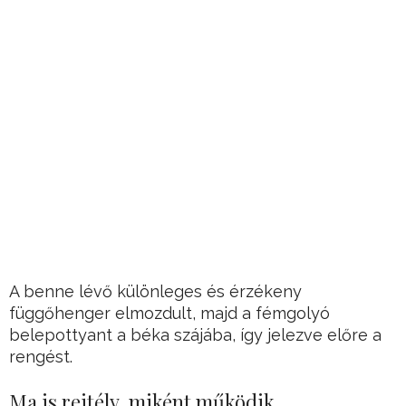
A benne lévő különleges és érzékeny
függőhenger elmozdult, majd a fémgolyó
belepottyant a béka szájába, így jelezve előre a
rengést.
Ma is rejtély, miként működik