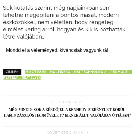
Sok kutatás szerint még napjainkban sem
lehetne megépíteni a pontos mását, modern
eszközökkel, nem véletlen, hogy rengeteg
elmélet kering arról, hogyan és kik is hozhatták
létre valójában…
Mondd el a véleményed, kíváncsiak vagyunk rá!
MISZTIKUM
MÚLTIDÉZŐ
ŐSI TECHNOLÓGIA
RÉGMÚLT
CÍMKÉK
REJTÉLY
REJTÉLYEK
ELŐZŐ CIKK
MÉG MINDIG SOK A KÉRDŐJEL A KENNEDY-MERÉNYLET KÖRÜL:
HAMIS ZÁSZLÓS HADMŰVELET? KIKNEK ÁLLT VALÓJÁBAN ÚTJÁBAN?
KÖVETKEZŐ CIKK