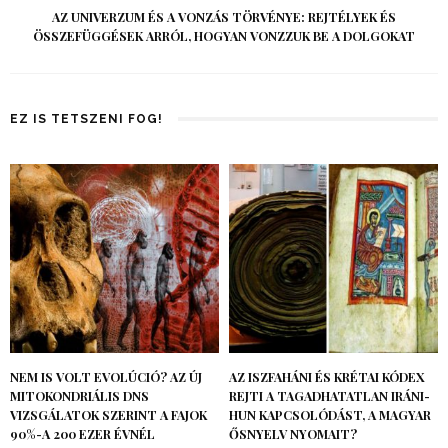
AZ UNIVERZUM ÉS A VONZÁS TÖRVÉNYE: REJTÉLYEK ÉS
ÖSSZEFÜGGÉSEK ARRÓL, HOGYAN VONZZUK BE A DOLGOKAT
EZ IS TETSZENI FOG!
NEM IS VOLT EVOLÚCIÓ? AZ ÚJ
AZ ISZFAHÁNI ÉS KRÉTAI KÓDEX
MITOKONDRIÁLIS DNS
REJTI A TAGADHATATLAN IRÁNI-
VIZSGÁLATOK SZERINT A FAJOK
HUN KAPCSOLÓDÁST, A MAGYAR
90%-A 200 EZER ÉVNÉL
ŐSNYELV NYOMAIT?