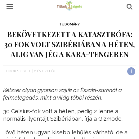
TUDOMÁNY
BEKÖVETKEZETT A KATASZTRÓFA:
30 FOK VOLT SZIBÉRIÁBAN A HÉTEN,
ALIG VAN JÉG A KARA-TENGEREN
TITKOK SZIGETE
6 ÉV EZELŐTT
Kétszer olyan gyorsan zajlik az Északi-sarknál a
felmelegedés, mint a világ többi részén.
30 Celsius-fok volt a héten, pedig 2 lenne a
normális ilyentájt Szibériában, írja a Gizmodo.
Jövő héten ugyan kisebb lehűlés várható, de a