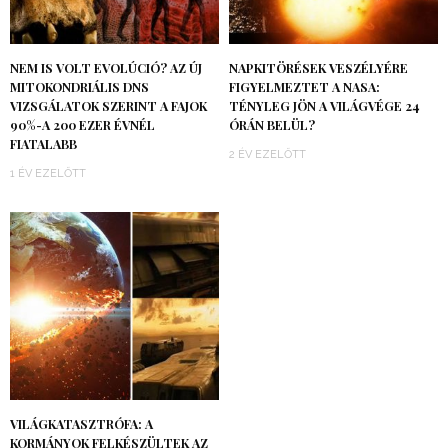
NEM IS VOLT EVOLÚCIÓ? AZ ÚJ
NAPKITÖRÉSEK VESZÉLYÉRE
MITOKONDRIÁLIS DNS
FIGYELMEZTET A NASA:
VIZSGÁLATOK SZERINT A FAJOK
TÉNYLEG JÖN A VILÁGVÉGE 24
90%-A 200 EZER ÉVNÉL
ÓRÁN BELÜL?
FIATALABB
2 ÉV EZELŐTT
1 ÉV EZELŐTT
VILÁGKATASZTRÓFA: A
KORMÁNYOK FELKÉSZÜLTEK AZ