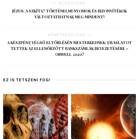
ELŐZŐ CIKK
JÉZUS, A SZKÍTA? TÖRTÉNELMI NYOMOK ÉS BIZONYÍTÉKOK
VÁLTOZTATHATNAK MEG MINDENT!
KÖVETKEZŐ CIKK
A KÉSZPÉNZ VÉGSŐ ELTÖRLÉSÉN MESTERKEDNEK: JAVASLATOT
TETTEK AZ ELLENŐRZÖTT BANKSZÁMLÁK BEVEZETÉSÉRE –
ORWELL 2020?
EZ IS TETSZENI FOG!