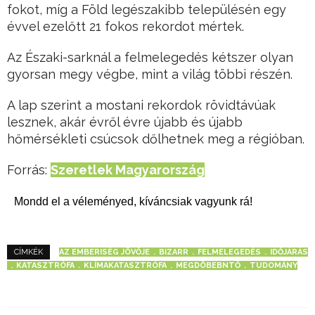
fokot, míg a Föld legészakibb településén egy
évvel ezelőtt 21 fokos rekordot mértek.
Az Északi-sarknál a felmelegedés kétszer olyan
gyorsan megy végbe, mint a világ többi részén.
A lap szerint a mostani rekordok rövidtávúak
lesznek, akár évről évre újabb és újabb
hőmérsékleti csúcsok dőlhetnek meg a régióban.
Forrás:
Szeretlek Magyarország
Mondd el a véleményed, kíváncsiak vagyunk rá!
AZ EMBERISÉG JÖVŐJE
BIZARR
FELMELEGEDÉS
IDŐJÁRÁS
CÍMKÉK
KATASZTRÓFA
KLÍMAKATASZTRÓFA
MEGDÖBEBNTŐ
TUDOMÁNY