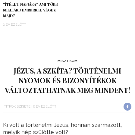
“ÍTÉLET NAPJÁRA”, AMI TÖBB
MILLIÁRD EMBERREL VÉGEZ
MAJD?
2 ÉV EZELŐTT
MISZTIKUM
JÉZUS, A SZKÍTA? TÖRTÉNELMI
NYOMOK ÉS BIZONYÍTÉKOK
VÁLTOZTATHATNAK MEG MINDENT!
TITKOK SZIGETE
6 ÉV EZELŐTT
Ki volt a történelmi Jézus, honnan származott,
melyik nép szülötte volt?