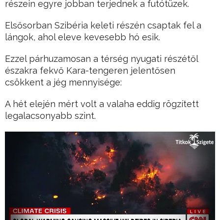
részein egyre jobban terjednek a futótüzek.
Elsősorban Szibéria keleti részén csaptak fel a
lángok, ahol eleve kevesebb hó esik.
Ezzel párhuzamosan a térség nyugati részétől
északra fekvő Kara-tengeren jelentősen
csökkent a jég mennyisége:
A hét elején mért volt a valaha eddig rögzített
legalacsonyabb szint.