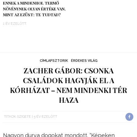
ENNEK A MINDENHOL TERMŐ
NÖVÉNYNEK OLYAN ÉRTÉKE VAN,
MINT AZ EZÜST: TE TUDTAD?
1 ÉV EZELŐTT
CÍMLAPSZTORIK
ÉRDEKES VILÁG
ZACHER GÁBOR: CSONKA
CSALÁDOK HAGYJÁK EL A
KÓRHÁZAT – NEM MINDENKI TÉR
HAZA
TITKOK SZIGETE
5 ÉV EZELŐTT
Nagyon durva dogokat mondott. “Képeken