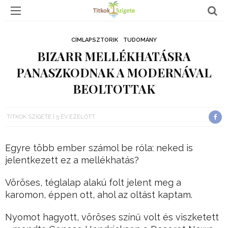
CÍMLAPSZTORIK
TUDOMÁNY
BIZARR MELLÉKHATÁSRA
PANASZKODNAK A MODERNÁVAL
BEOLTOTTAK
TITKOK SZIGETE
5 ÉV EZELŐTT
Egyre több ember számol be róla: neked is
jelentkezett ez a mellékhatás?
Vöröses, téglalap alakú folt jelent meg a
karomon, éppen ott, ahol az oltást kaptam.
Nyomot hagyott, vöröses színű volt és viszketett