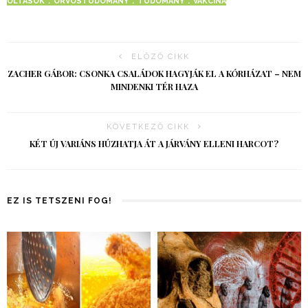
OLTÁSOK
ORVOSTUDOMÁNY
TUDOMÁNY
VAKCINA
ELŐZŐ CIKK
ZACHER GÁBOR: CSONKA CSALÁDOK HAGYJÁK EL A KÓRHÁZAT – NEM
MINDENKI TÉR HAZA
KÖVETKEZŐ CIKK
KÉT ÚJ VARIÁNS HÚZHATJA ÁT A JÁRVÁNY ELLENI HARCOT?
EZ IS TETSZENI FOG!