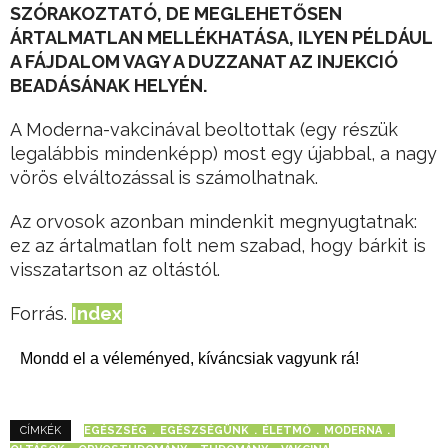
SZÓRAKOZTATÓ, DE MEGLEHETŐSEN
ÁRTALMATLAN MELLÉKHATÁSA, ILYEN PÉLDÁUL
A FÁJDALOM VAGY A DUZZANAT AZ INJEKCIÓ
BEADÁSÁNAK HELYÉN.
A Moderna-vakcinával beoltottak (egy részük
legalábbis mindenképp) most egy újabbal, a nagy
vörös elváltozással is számolhatnak.
Az orvosok azonban mindenkit megnyugtatnak:
ez az ártalmatlan folt nem szabad, hogy bárkit is
visszatartson az oltástól.
Forrás.
Index
Mondd el a véleményed, kíváncsiak vagyunk rá!
EGÉSZSÉG
EGÉSZSÉGÜNK
ÉLETMÓ
MODERNA
CÍMKÉK