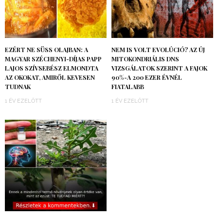
EZÉRT NE SÜSS OLAJBAN: A
NEM IS VOLT EVOLÚCIÓ? AZ ÚJ
MAGYAR SZÉCHENYI-DÍJAS PAPP
MITOKONDRIÁLIS DNS
LAJOS SZÍVSEBÉSZ ELMONDTA
VIZSGÁLATOK SZERINT A FAJOK
AZ OKOKAT, AMIRŐL KEVESEN
90%-A 200 EZER ÉVNÉL
TUDNAK
FIATALABB
1 ÉV EZELŐTT
1 ÉV EZELŐTT