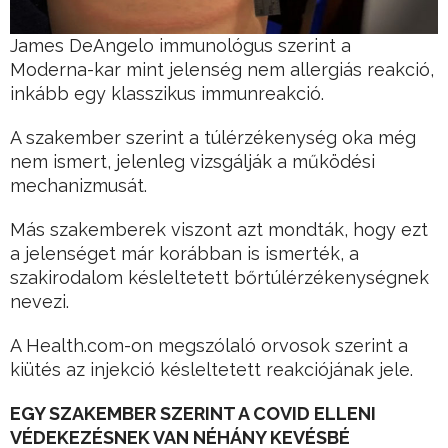
James DeAngelo immunológus szerint a
Moderna-kar mint jelenség nem allergiás reakció,
inkább egy klasszikus immunreakció.
A szakember szerint a túlérzékenység oka még
nem ismert, jelenleg vizsgálják a működési
mechanizmusát.
Más szakemberek viszont azt mondták, hogy ezt
a jelenséget már korábban is ismerték, a
szakirodalom késleltetett bőrtúlérzékenységnek
nevezi.
A Health.com-on megszólaló orvosok szerint a
kiütés az injekció késleltetett reakciójának jele.
EGY SZAKEMBER SZERINT A COVID ELLENI
VÉDEKEZÉSNEK VAN NÉHÁNY KEVÉSBÉ