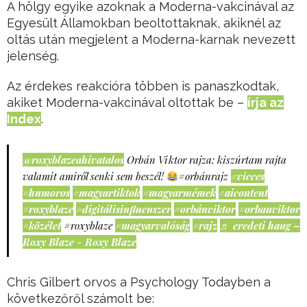
A hölgy egyike azoknak a Moderna-vakcinával az
Egyesült Államokban beoltottaknak, akiknél az
oltás után megjelent a Moderna-karnak nevezett
jelenség.
Az érdekes reakcióra többen is panaszkodtak,
akiket Moderna-vakcinával oltottak be –
írja az
Index
.
@roxyblazeahivatalos
Orbán Viktor rajza: kiszúrtam rajta
valamit amiről senki sem beszél!
#orbánrajz
#vicces
#humoros
#magyartiktok
#magyarmémek
#aicontent
#roxyblaze
#digitálisinfluenszer
#orbánviktor
#orbanviktor
#közélet
#roxyblaze
#magyarvalóság
#rajz
♬ eredeti hang –
Roxy Blaze - Roxy Blaze
Chris Gilbert orvos a Psychology Todayben a
következőről számolt be: