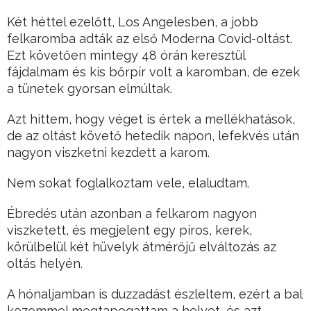
Két héttel ezelőtt, Los Angelesben, a jobb
felkaromba adták az első Moderna Covid-oltást.
Ezt követően mintegy 48 órán keresztül
fájdalmam és kis bőrpír volt a karomban, de ezek
a tünetek gyorsan elmúltak.
Azt hittem, hogy véget is értek a mellékhatások,
de az oltást követő hetedik napon, lefekvés után
nagyon viszketni kezdett a karom.
Nem sokat foglalkoztam vele, elaludtam.
Ébredés után azonban a felkarom nagyon
viszketett, és megjelent egy piros, kerek,
körülbelül két hüvelyk átmérőjű elváltozás az
oltás helyén.
A hónaljamban is duzzadást észleltem, ezért a bal
kezemmel megtapogattam a helyet, és azt