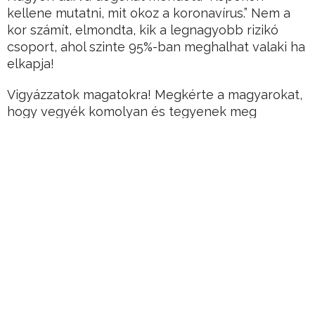
kellene mutatni, mit okoz a koronavírus.” Nem a
kor számít, elmondta, kik a legnagyobb rizikó
csoport, ahol szinte 95%-ban meghalhat valaki ha
elkapja!
Vigyázzatok magatokra! Megkérte a magyarokat,
hogy vegyék komolyan és tegyenek meg
mindent!
Horváth Péter informatikus és Kintses Bálint
biológus a sokadik izgalmas „koronás”
beszélgetést szervezete meg a Kovidők
Facebook-oldalon.
Hirdetés