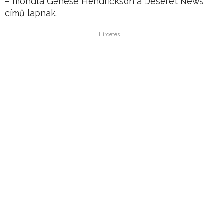
– mondta Genese Hendrickson a Deseret News
című lapnak.
Hirdetés