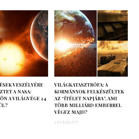
ÉSEK VESZÉLYÉRE
VILÁGKATASZTRÓFA: A
TET A NASA:
KORMÁNYOK FELKÉSZÜLTEK
ÖN A VILÁGVÉGE 24
AZ “ÍTÉLET NAPJÁRA”, AMI
ÜL?
TÖBB MILLIÁRD EMBERREL
VÉGEZ MAJD?
2 ÉV EZELŐTT