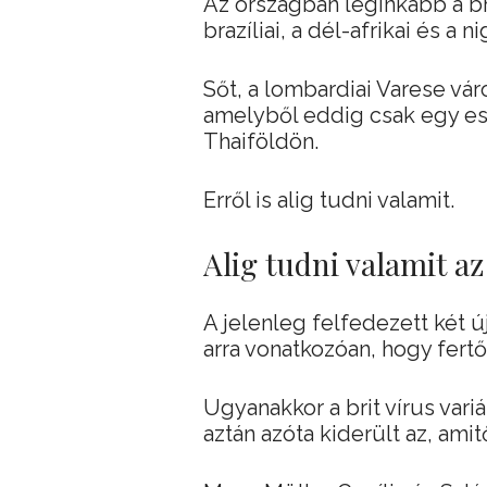
Az országban leginkább a bri
brazíliai, a dél-afrikai és a ni
Sőt, a lombardiai Varese vár
amelyből eddig csak egy ese
Thaiföldön.
Erről is alig tudni valamit.
Alig tudni valamit a
A jelenleg felfedezett két ú
arra vonatkozóan, hogy fer
Ugyanakkor a brit vírus variá
aztán azóta kiderült az, amit