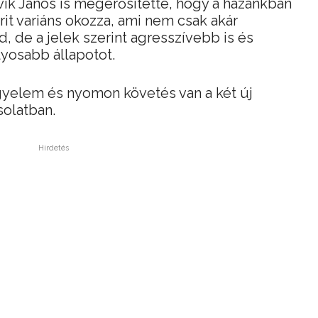
vik János is megerősítette, hogy a hazánkban
it variáns okozza, ami nem csak akár
de a jelek szerint agresszívebb is és
lyosabb állapotot.
gyelem és nyomon követés van a két új
solatban.
Hirdetés