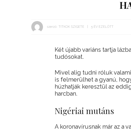
H
szerző:
TITKOK SZIGETE
5 ÉV EZELŐTT
Két újabb variáns tartja lázb
tudósokat.
Mivel alig tudni róluk valam
is felmerülhet a gyanú, hog
húzhatják keresztül az eddig
harcban.
Nigériai mutáns
A koronavírusnak már az a va