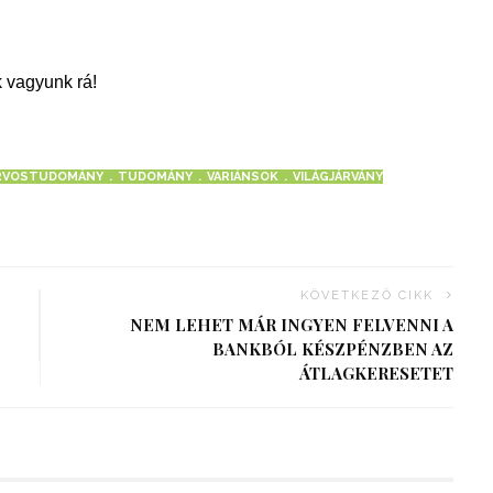
 vagyunk rá!
RVOSTUDOMÁNY
TUDOMÁNY
VARIÁNSOK
VILÁGJÁRVÁNY
KÖVETKEZŐ CIKK
NEM LEHET MÁR INGYEN FELVENNI A
BANKBÓL KÉSZPÉNZBEN AZ
ÁTLAGKERESETET