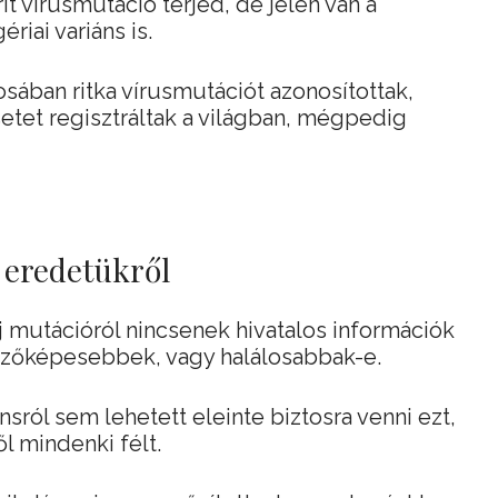
t vírusmutáció terjed, de jelen van a
gériai variáns is.
osában ritka vírusmutációt azonosítottak,
tet regisztráltak a világban, mégpedig
z eredetükről
j mutációról nincsenek hivatalos információk
tőzőképesebbek, vagy halálosabbak-e.
nsról sem lehetett eleinte biztosra venni ezt,
ől mindenki félt.