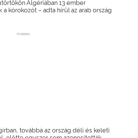
ütörtökön Algériában 13 ember
a kórokozót – adta hírül az arab ország
Hirdetés
gírban, továbbá az ország déli és keleti
l, előtte egyszer sem azonosították