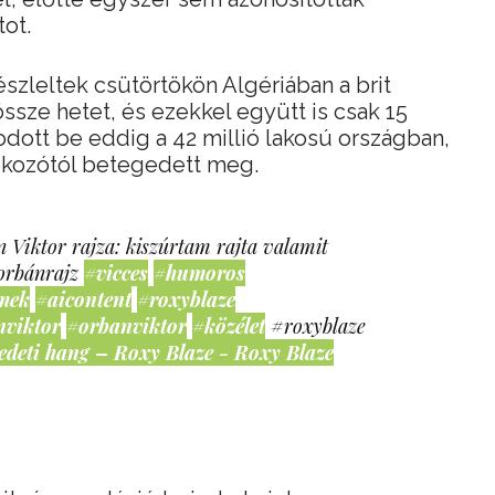
tot.
leltek csütörtökön Algériában a brit
össze hetet, és ezekkel együtt is csak 15
dott be eddig a 42 millió lakosú országban,
rokozótól betegedett meg.
 Viktor rajza: kiszúrtam rajta valamit
orbánrajz
#vicces
#humoros
mek
#aicontent
#roxyblaze
nviktor
#orbanviktor
#közélet
#roxyblaze
edeti hang – Roxy Blaze - Roxy Blaze