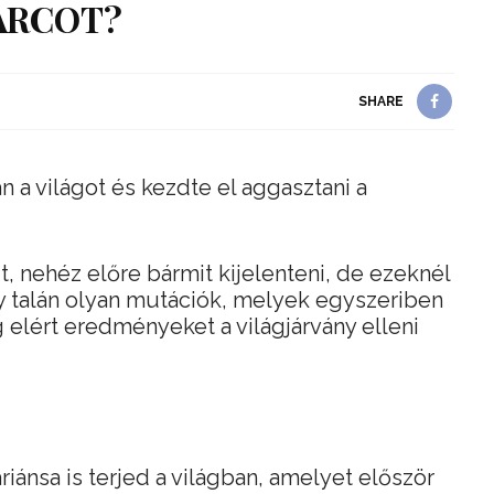
ARCOT?
SHARE
an a világot és kezdte el aggasztani a
it, nehéz előre bármit kijelenteni, de ezeknél
y talán olyan mutációk, melyek egyszeriben
 elért eredményeket a világjárvány elleni
riánsa is terjed a világban, amelyet először