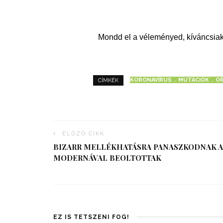
Mondd el a véleményed, kíváncsiak
KORONAVÍRUS
MUTÁCIÓK
O
CÍMKÉK
ELŐZŐ CIKK
BIZARR MELLÉKHATÁSRA PANASZKODNAK A
MODERNÁVAL BEOLTOTTAK
EZ IS TETSZENI FOG!