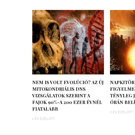
NEM IS VOLT EVOLÚCIÓ? AZ ÚJ
NAPKITÖR
MITOKONDRIÁLIS DNS
FIGYELMEZ
VIZSGÁLATOK SZERINT A
TÉNYLEG J
FAJOK 90%-A 200 EZER ÉVNÉL
ÓRÁN BEL
FIATALABB
2 ÉV EZELŐTT
1 ÉV EZELŐTT