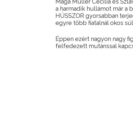
Maga Müller Cecília és Szlá
a harmadik hullámot már a br
HÚSSZOR gyorsabban terjed, 
egyre több fiatalnál okos sú
Éppen ezért nagyon nagy fi
felfedezett mutánssal kapc