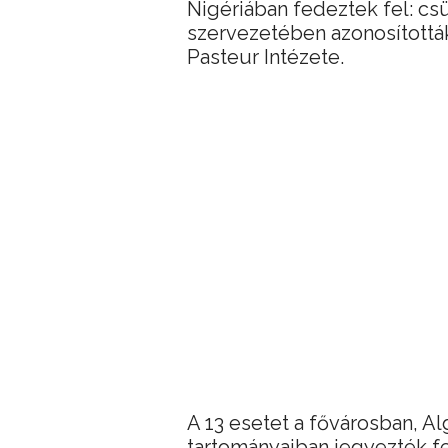
Nigériában fedeztek fel: cs
szervezetében azonosították 
Pasteur Intézete.
A 13 esetet a fővárosban, Al
tartományaiban jegyezték fe