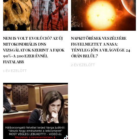
NEM IS VOLT EVOLÚCIÓ? AZ ÚJ
NAPKITÖRÉSEK VESZÉLYÉRE
MITOKONDRIÁLIS DNS
FIGYELMEZTET A NASA:
VIZSGÁLATOK SZERINT A FAJOK
TÉNYLEG JÖN A VILÁGVÉGE 24
90%-A 200 EZER ÉVNÉL
ÓRÁN BELÜL?
FIATALABB
2 ÉV EZELŐTT
1 ÉV EZELŐTT