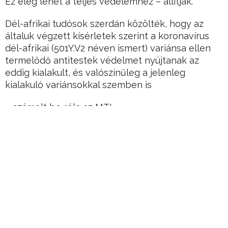
Ez elég lehet a teljes védelemhez – állítják.
Dél-afrikai tudósok szerdán közölték, hogy az
általuk végzett kísérletek szerint a koronavírus
dél-afrikai (501Y.V2 néven ismert) variánsa ellen
termelődő antitestek védelmet nyújtanak az
eddig kialakult, és valószínűleg a jelenleg
kialakuló variánsokkal szemben is
– számolt be róla az MTI.
Hirdetés