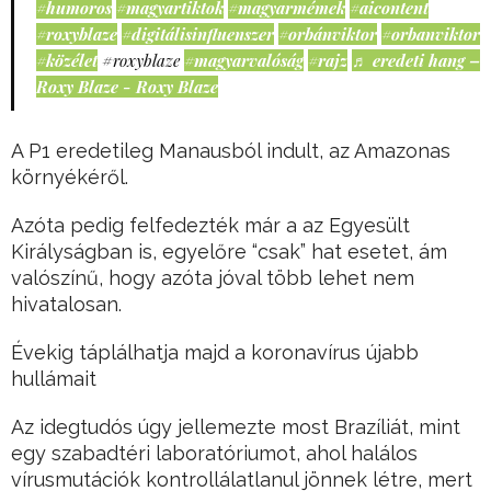
#humoros
#magyartiktok
#magyarmémek
#aicontent
#roxyblaze
#digitálisinfluenszer
#orbánviktor
#orbanviktor
#közélet
#roxyblaze
#magyarvalóság
#rajz
♬ eredeti hang –
Roxy Blaze - Roxy Blaze
A P1 eredetileg Manausból indult, az Amazonas
környékéről.
Azóta pedig felfedezték már a az Egyesült
Királyságban is, egyelőre “csak” hat esetet, ám
valószínű, hogy azóta jóval több lehet nem
hivatalosan.
Évekig táplálhatja majd a koronavírus újabb
hullámait
Az idegtudós úgy jellemezte most Brazíliát, mint
egy szabadtéri laboratóriumot, ahol halálos
vírusmutációk kontrollálatlanul jönnek létre, mert