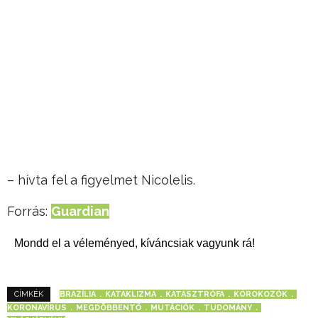
– hívta fel a figyelmet Nicolelis.
Forrás:
Guardian
Mondd el a véleményed, kíváncsiak vagyunk rá!
BRAZÍLIA
KATAKLIZMA
KATASZTRÓFA
KÓROKOZÓK
CÍMKÉK
KORONAVÍRUS
MEGDÖBBENTŐ
MUTÁCIÓK
TUDOMÁNY