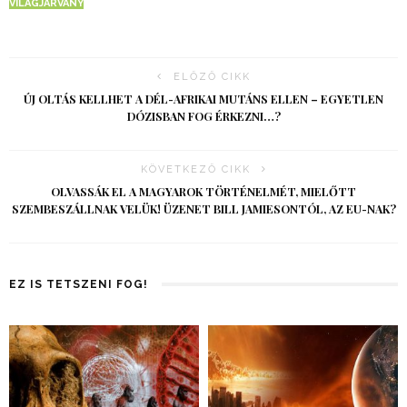
VILÁGJÁRVÁNY
ELŐZŐ CIKK
ÚJ OLTÁS KELLHET A DÉL-AFRIKAI MUTÁNS ELLEN – EGYETLEN
DÓZISBAN FOG ÉRKEZNI…?
KÖVETKEZŐ CIKK
OLVASSÁK EL A MAGYAROK TÖRTÉNELMÉT, MIELŐTT
SZEMBESZÁLLNAK VELÜK! ÜZENET BILL JAMIESONTÓL, AZ EU-NAK?
EZ IS TETSZENI FOG!