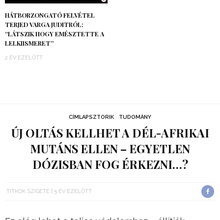
HÁTBORZONGATÓ FELVÉTEL
TERJED VARGA JUDITRÓL:
“LÁTSZIK HOGY EMÉSZTETTE A
LELKIISMERET”
2 ÉV EZELŐTT
CÍMLAPSZTORIK
TUDOMÁNY
ÚJ OLTÁS KELLHET A DÉL-AFRIKAI
MUTÁNS ELLEN – EGYETLEN
DÓZISBAN FOG ÉRKEZNI…?
TITKOK SZIGETE
5 ÉV EZELŐTT