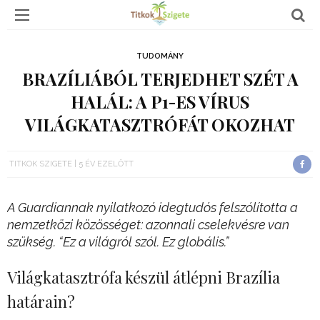
TUDOMÁNY
BRAZÍLIÁBÓL TERJEDHET SZÉT A
HALÁL: A P1-ES VÍRUS
VILÁGKATASZTRÓFÁT OKOZHAT
TITKOK SZIGETE
5 ÉV EZELŐTT
A Guardiannak nyilatkozó idegtudós felszólította a
nemzetközi közösséget: azonnali cselekvésre van
szükség. “Ez a világról szól. Ez globális.”
Világkatasztrófa készül átlépni Brazília
határain?