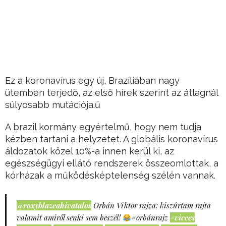
Ez a koronavírus egy új, Brazíliában nagy
ütemben terjedő, az első hírek szerint az átlagnál
súlyosabb mutációja.ű
A brazil kormány egyértelmű, hogy nem tudja
kézben tartani a helyzetet. A globális koronavírus
áldozatok közel 10%-a innen kerül ki, az
egészségügyi ellátó rendszerek összeomlottak, a
kórházak a működésképtelenség szélén vannak.
@roxyblazeahivatalos
Orbán Viktor rajza: kiszúrtam rajta
valamit amiről senki sem beszél!
#orbánrajz
#vicces