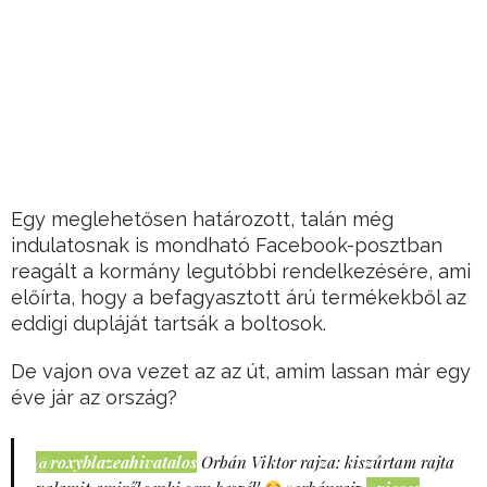
Egy meglehetősen határozott, talán még
indulatosnak is mondható Facebook-posztban
reagált a kormány legutóbbi rendelkezésére, ami
előírta, hogy a befagyasztott árú termékekből az
eddigi dupláját tartsák a boltosok.
De vajon ova vezet az az út, amim lassan már egy
éve jár az ország?
@roxyblazeahivatalos
Orbán Viktor rajza: kiszúrtam rajta