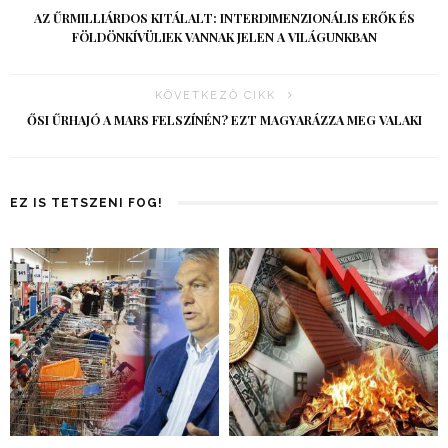
AZ ŰRMILLIÁRDOS KITÁLALT: INTERDIMENZIONÁLIS ERŐK ÉS
FÖLDÖNKÍVÜLIEK VANNAK JELEN A VILÁGUNKBAN
KÖVETKEZŐ CIKK
ŐSI ŰRHAJÓ A MARS FELSZÍNÉN? EZT MAGYARÁZZA MEG VALAKI
EZ IS TETSZENI FOG!