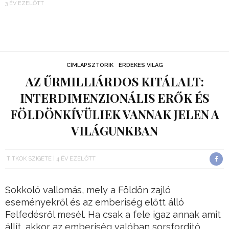
3 ÉV EZELŐTT
CÍMLAPSZTORIK
ÉRDEKES VILÁG
AZ ŰRMILLIÁRDOS KITÁLALT:
INTERDIMENZIONÁLIS ERŐK ÉS
FÖLDÖNKÍVÜLIEK VANNAK JELEN A
VILÁGUNKBAN
TITKOK SZIGETE
4 ÉV EZELŐTT
Sokkoló vallomás, mely a Földön zajló
eseményekről és az emberiség előtt álló
Felfedésről mesél. Ha csak a fele igaz annak amit
állít, akkor az emberiség valóban sorsfordító