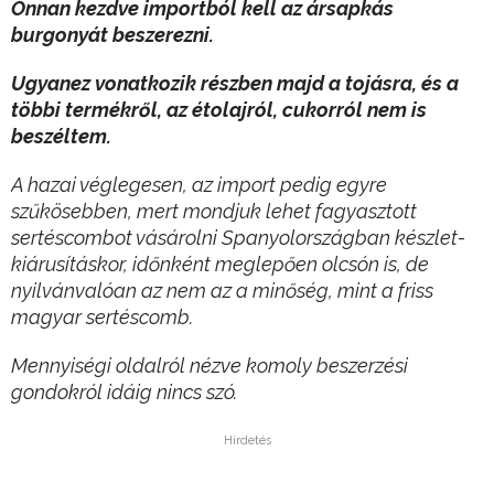
Onnan kezdve importból kell az ársapkás
burgonyát beszerezni.
Ugyanez vonatkozik részben majd a tojásra, és a
többi termékről, az étolajról, cukorról nem is
beszéltem.
A hazai véglegesen, az import pedig egyre
szűkösebben, mert mondjuk lehet fagyasztott
sertéscombot vásárolni Spanyolországban készlet-
kiárusításkor, időnként meglepően olcsón is, de
nyilvánvalóan az nem az a minőség, mint a friss
magyar sertéscomb.
Mennyiségi oldalról nézve komoly beszerzési
gondokról idáig nincs szó.
Hirdetés