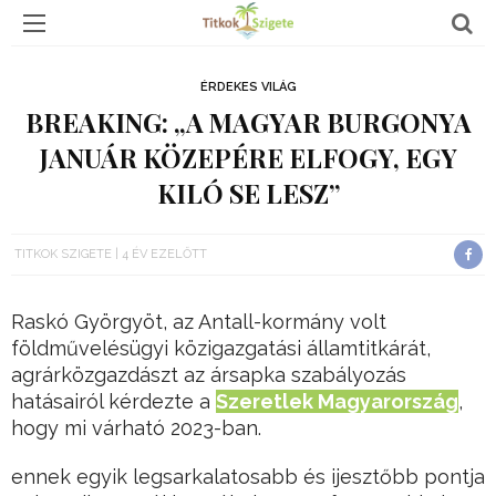
ÉRDEKES VILÁG
BREAKING: „A MAGYAR BURGONYA
JANUÁR KÖZEPÉRE ELFOGY, EGY
KILÓ SE LESZ”
TITKOK SZIGETE
4 ÉV EZELŐTT
Raskó Györgyöt, az Antall-kormány volt
földművelésügyi közigazgatási államtitkárát,
agrárközgazdászt az ársapka szabályozás
hatásairól kérdezte a
Szeretlek Magyarország
,
hogy mi várható 2023-ban.
ennek egyik legsarkalatosabb és ijesztőbb pontja