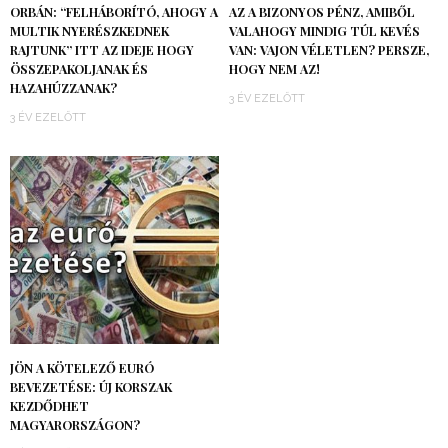
ORBÁN: “FELHÁBORÍTÓ, AHOGY A
AZ A BIZONYOS PÉNZ, AMIBŐL
MULTIK NYERÉSZKEDNEK
VALAHOGY MINDIG TÚL KEVÉS
RAJTUNK” ITT AZ IDEJE HOGY
VAN: VAJON VÉLETLEN? PERSZE,
ÖSSZEPAKOLJANAK ÉS
HOGY NEM AZ!
HAZAHÚZZANAK?
3 ÉV EZELŐTT
3 ÉV EZELŐTT
JÖN A KÖTELEZŐ EURÓ
BEVEZETÉSE: ÚJ KORSZAK
KEZDŐDHET
MAGYARORSZÁGON?