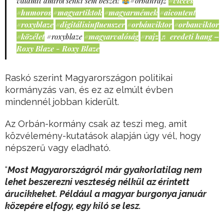
valamit amiről senki sem beszél!
#orbánrajz
#vicces
#humoros
#magyartiktok
#magyarmémek
#aicontent
#roxyblaze
#digitálisinfluenszer
#orbánviktor
#orbanviktor
#közélet
#roxyblaze
#magyarvalóság
#rajz
♬ eredeti hang –
Roxy Blaze - Roxy Blaze
Raskó szerint Magyarországon politikai
kormányzás van, és ez az elmúlt évben
mindennél jobban kiderült.
Az Orbán-kormány csak az teszi meg, amit
közvélemény-kutatások alapján úgy vél, hogy
népszerű vagy eladható.
“
Most Magyarországról már gyakorlatilag nem
lehet beszerezni veszteség nélkül az érintett
árucikkeket. Például a magyar burgonya január
közepére elfogy, egy kiló se lesz.