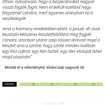
itthon, nyilvánvaló, hogy a beszerzésüket nagyon
vissza fogják fogni. Nem érdekük ezekből nagy
forgalmat csinálni, mert egyenes arányban nő a
veszteségük.
Amit a kormány rendeletben előírt, a január 16-ával
kezdődő kétszeres készletfeltöltést meg fogják
csinálni, azonban utána
szép lassan leolvad majd a
készlet arra a szintre, hogy szinte minden boltban
egy kiló cukrot, egy kiló lisztet, egy liter étolajat lehet
majd vásárolni.”
Mondd el a véleményed, kíváncsiak vagyunk rá!
ÁRSAPKA
BURGONYA
ÉLELMISZEREK
GAZDASÁG
HIÁNY
CÍMKÉK
ELŐZŐ CIKK