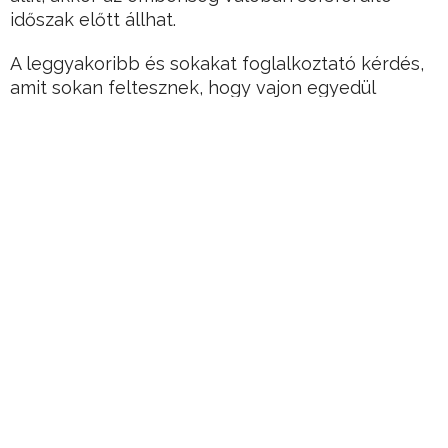
időszak előtt állhat.
A leggyakoribb és sokakat foglalkoztató kérdés,
amit sokan feltesznek, hogy vajon egyedül
vagyunk-e az univerzumban?
A válasz az elmúlt néhány évben nagy fordulatot
vett. Számos olyan hiteles személyiség létezik,
akik soha nem tagadták, hogy nem emberi,
intelligens élet van közöttünk.
Hirdetés