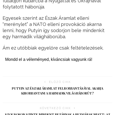
fulladjon kudarcba a Nyugattal és Ukrajnával
folytatott háborúja.
Egyesek szerint az Észak Áramlat elleni
“merénylet” a NATO elleni provokáció akarna
lenni, hogy Putyin így sodorjon bele mindenkit
egy harmadik világháborúba.
Ám ez utóbbiak egyelőre csak feltételezések.
Mondd el a véleményed, kíváncsiak vagyunk rá!
ELŐZŐ CIKK
PUTYIN AZ ÉSZAKI ÁRAMLAT FELROBBANTÁSÁVAL AKARJA
KIROBBANTANI A HARMADIK VILÁGHÁBORÚT?
KÖVETKEZŐ CIKK
SZOLNOKON SZINTE MINDENT BEZÁRNAK A REZSIÁRAK MIATT: AZ