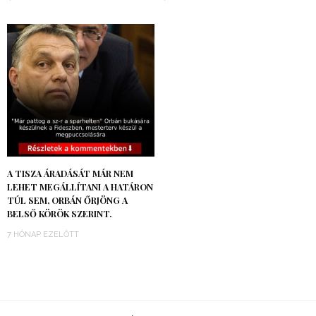
A TISZA ÁRADÁSÁT MÁR NEM
LEHET MEGÁLLÍTANI A HATÁRON
TÚL SEM, ORBÁN ŐRJÖNG A
BELSŐ KÖRÖK SZERINT.
7 HÓNAP EZELŐTT