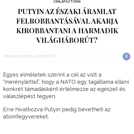
CÍMLAPSZTORIK
PUTYIN AZ ÉSZAKI ÁRAMLAT
FELROBBANTÁSÁVAL AKARJA
KIROBBANTANI A HARMADIK
VILÁGHÁBORÚT?
TITKOK SZIGETE
4 ÉV EZELŐTT
Egyes elméletek szerint a cél az volt a
“merénylettel”, hogy a NATO egy tagállama elleni
konkrét támadásként értelmezze az egészet és
válaszlépést tegyen.
Erre hivatkozva Putyin pedig bevetheti az
atomfegyvereket.
Tényleg bekövetkezhet az, amire mindenki