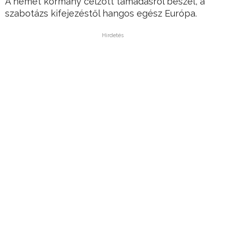
A német kormány célzott támadásról beszél, a
szabotázs kifejezéstől hangos egész Európa.
Hirdetés