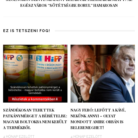
EGÉSZ VÁROS “SÖTÉTSÉGBE BORUL” HAMAROSAN
EZ IS TETSZENI FOG!
SZÁNDÉKOSAN TEHETTEK
NAGY FERÓ: LEFŐTT A KÁVÉ,
PATKÁNYMÉRGET A BÉBIÉTELBE:
NEKÜNK ANNYI – OLYAT
MAGYAR BOLTOKBA NEM KERÜLT
MONDOTT AMIBE ORBÁN IS
A TERMÉKBŐL
BELEREMEGHET!
4 HÓNAP EZELŐTT
4 HÓNAP EZELŐTT