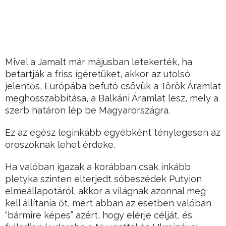
Mivel a Jamalt már májusban letekerték, ha
betartják a friss ígéretüket, akkor az utolsó
jelentős, Európába befutó csövük a Török Áramlat
meghosszabbítása, a Balkáni Áramlat lesz, mely a
szerb határon lép be Magyarországra.
Ez az egész leginkább egyébként ténylegesen az
oroszoknak lehet érdeke.
Ha valóban igazak a korábban csak inkább
pletyka szinten elterjedt sóbeszédek Putyion
elmeállapotáról, akkor a világnak azonnal meg
kell állítania őt, mert abban az esetben valóban
“bármire képes” azért, hogy elérje célját, és