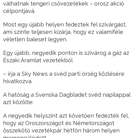
válhatnak tengeri csővezetékek – orosz akció
célpontjává.
Most egy újabb helyen fedeztek fel szivárgást,
ami szinte teljesen kizárja, hogy ez valamiféle
véletlen baleset legyen.
Egy újabb, negyedik ponton is szivárog a gáz az
Északi Áramlat vezetékből
– írja a Sky News a svéd parti őrség közlésére
hivatkozva.
A hatóság a Svenska Dagbladet svéd napilappal
azt közölte:
A negyedik helyszínt azt követően fedezték fel,
hogy az Oroszországot és Németországot
összekötő vezetékpár hétfőn három helyen
megrongálódott.