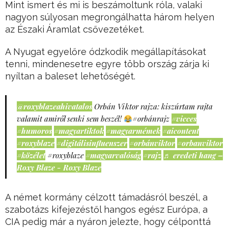
Mint ismert és mi is beszámoltunk róla, valaki
nagyon súlyosan megrongálhatta három helyen
az Északi Áramlat csővezetéket.
A Nyugat egyelőre ódzkodik megállapításokat
tenni, mindenesetre egyre több ország zárja ki
nyíltan a baleset lehetőségét.
@roxyblazeahivatalos
Orbán Viktor rajza: kiszúrtam rajta
valamit amiről senki sem beszél!
#orbánrajz
#vicces
#humoros
#magyartiktok
#magyarmémek
#aicontent
#roxyblaze
#digitálisinfluenszer
#orbánviktor
#orbanviktor
#közélet
#roxyblaze
#magyarvalóság
#rajz
♬ eredeti hang –
Roxy Blaze - Roxy Blaze
A német kormány célzott támadásról beszél, a
szabotázs kifejezéstől hangos egész Európa, a
CIA pedig már a nyáron jelezte, hogy célponttá