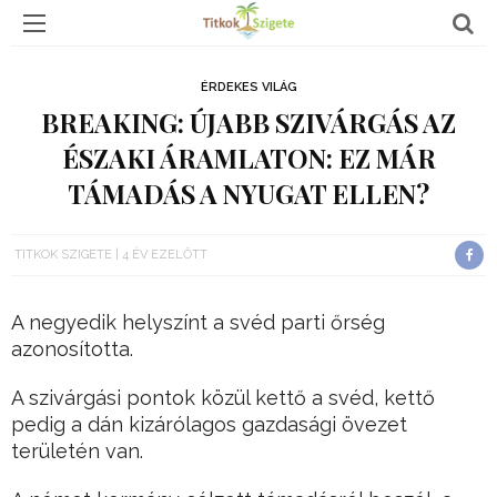
ÉRDEKES VILÁG
BREAKING: ÚJABB SZIVÁRGÁS AZ
ÉSZAKI ÁRAMLATON: EZ MÁR
TÁMADÁS A NYUGAT ELLEN?
TITKOK SZIGETE
4 ÉV EZELŐTT
A negyedik helyszínt a svéd parti őrség
azonosította.
A szivárgási pontok közül kettő a svéd, kettő
pedig a dán kizárólagos gazdasági övezet
területén van.