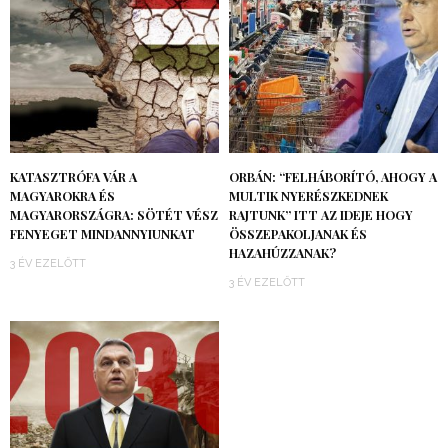
KATASZTRÓFA VÁR A
ORBÁN: “FELHÁBORÍTÓ, AHOGY A
MAGYAROKRA ÉS
MULTIK NYERÉSZKEDNEK
MAGYARORSZÁGRA: SÖTÉT VÉSZ
RAJTUNK” ITT AZ IDEJE HOGY
FENYEGET MINDANNYIUNKAT
ÖSSZEPAKOLJANAK ÉS
HAZAHÚZZANAK?
3 ÉV EZELŐTT
3 ÉV EZELŐTT