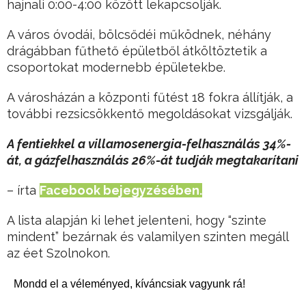
hajnali 0:00-4:00 között lekapcsolják.
A város óvodái, bölcsődéi működnek, néhány
drágábban fűthető épületből átköltöztetik a
csoportokat modernebb épületekbe.
A városházán a központi fűtést 18 fokra állítják, a
további rezsicsökkentő megoldásokat vizsgálják.
A fentiekkel a villamosenergia-felhasználás 34%-
át, a gázfelhasználás 26%-át tudják megtakarítani
– írta
Facebook bejegyzésében.
A lista alapján ki lehet jelenteni, hogy “szinte
mindent” bezárnak és valamilyen szinten megáll
az éet Szolnokon.
Mondd el a véleményed, kíváncsiak vagyunk rá!