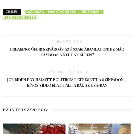
GAZDASÁG
MAGYARORSZÁG
REZSIÁRAK
CÍMKÉK
REZSICSÖKKENTÉS
ELŐZŐ CIKK
BREAKING: ÚJABB SZIVÁRGÁS AZ ÉSZAKI ÁRAMLATON: EZ MÁR
TÁMADÁS A NYUGAT ELLEN?
KÖVETKEZŐ CIKK
JOE BIDEN EGY HALOTT POLITIKUST KERESETT A SZÍNPADON –
KÍNOS VIDEÓ MIATT ÁLL A BÁL AZ USA-BAN
EZ IS TETSZENI FOG!