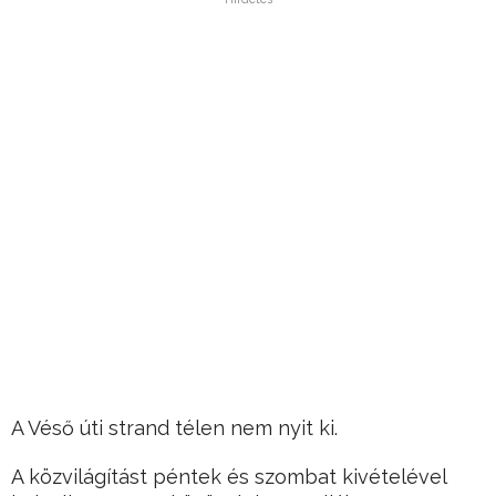
A Véső úti strand télen nem nyit ki.
A közvilágítást péntek és szombat kivételével