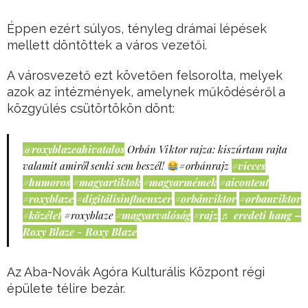
Éppen ezért súlyos, tényleg drámai lépések
mellett döntöttek a város vezetői.
A városvezető ezt követően felsorolta, melyek
azok az intézmények, amelynek működéséről a
közgyűlés csütörtökön dönt:
@roxyblazeahivatalos
Orbán Viktor rajza: kiszúrtam rajta
valamit amiről senki sem beszél!
#orbánrajz
#vicces
#humoros
#magyartiktok
#magyarmémek
#aicontent
#roxyblaze
#digitálisinfluenszer
#orbánviktor
#orbanviktor
#közélet
#roxyblaze
#magyarvalóság
#rajz
♬ eredeti hang –
Roxy Blaze - Roxy Blaze
Az Aba-Novák Agóra Kulturális Központ régi
épülete télire bezár.