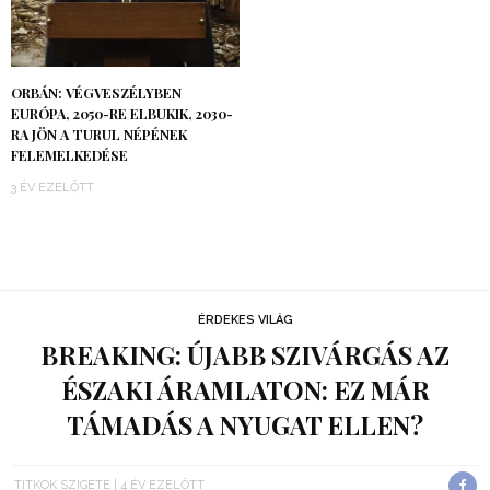
ORBÁN: VÉGVESZÉLYBEN
EURÓPA, 2050-RE ELBUKIK, 2030-
RA JÖN A TURUL NÉPÉNEK
FELEMELKEDÉSE
3 ÉV EZELŐTT
ÉRDEKES VILÁG
BREAKING: ÚJABB SZIVÁRGÁS AZ
ÉSZAKI ÁRAMLATON: EZ MÁR
TÁMADÁS A NYUGAT ELLEN?
TITKOK SZIGETE
4 ÉV EZELŐTT