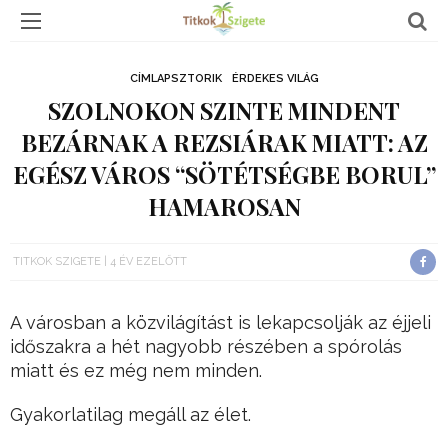
CÍMLAPSZTORIK
ÉRDEKES VILÁG
SZOLNOKON SZINTE MINDENT
BEZÁRNAK A REZSIÁRAK MIATT: AZ
EGÉSZ VÁROS “SÖTÉTSÉGBE BORUL”
HAMAROSAN
TITKOK SZIGETE
4 ÉV EZELŐTT
A városban a közvilágítást is lekapcsolják az éjjeli
időszakra a hét nagyobb részében a spórolás
miatt és ez még nem minden.
Gyakorlatilag megáll az élet.