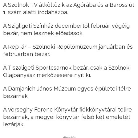
A Szolnok TV átköltözik az Agórába és a Baross út
1. szám alatti irodaházba.
A Szigligeti Színház decembertől február végéig
bezár, nem lesznek előadások.
A RepTár – Szolnoki Repülőmúzeum januárban és
februárban bezár.
A Tiszaligeti Sportcsarnok bezár, csak a Szolnoki
Olajbányász mérkőzéseire nyit ki.
A Damjanich János Múzeum egyes épületei télre
bezárnak.
A Verseghy Ferenc Könyvtár fiókkönyvtárai télire
bezárnak, a megyei könyvtár felső két emeletét
lezárják.
Hirdetés