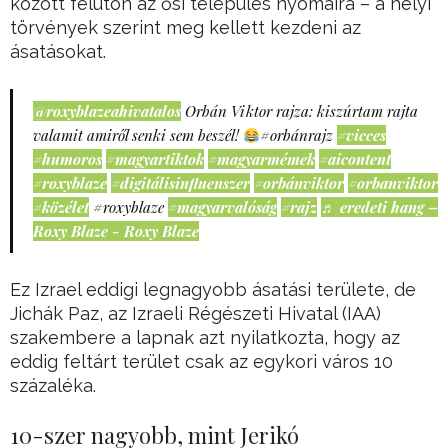
között félúton az ősi település nyomaira – a helyi
törvények szerint meg kellett kezdeni az
ásatásokat.
@roxyblazeahivatalos
Orbán Viktor rajza: kiszúrtam rajta
valamit amiről senki sem beszél!
#orbánrajz
#vicces
#humoros
#magyartiktok
#magyarmémek
#aicontent
#roxyblaze
#digitálisinfluenszer
#orbánviktor
#orbanviktor
#közélet
#roxyblaze
#magyarvalóság
#rajz
♬ eredeti hang –
Roxy Blaze - Roxy Blaze
Ez Izrael eddigi legnagyobb ásatási területe, de
Jichák Paz, az Izraeli Régészeti Hivatal (IAA)
szakembere a lapnak azt nyilatkozta, hogy az
eddig feltárt terület csak az egykori város 10
százaléka.
10-szer nagyobb, mint Jerikó