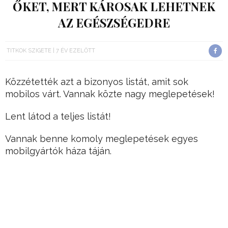
ŐKET, MERT KÁROSAK LEHETNEK
AZ EGÉSZSÉGEDRE
TITKOK SZIGETE
7 ÉV EZELŐTT
Közzétették azt a bizonyos listát, amit sok
mobilos várt. Vannak közte nagy meglepetések!
Lent látod a teljes listát!
Vannak benne komoly meglepetések egyes
mobilgyártók háza táján.
Hirdetés