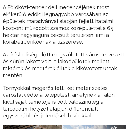
A Földközi-tenger déli medencéjének most
előkerülő eddigi legnagyobb városában az
épületek maradványai alapján fejlett hatalmi
központ működött számos középülettel a 65
hektár nagyságúra becsült területen, ami a
korabeli Jerikóénak a tízszerese.
Az írásbeliség előtt megszületett város tervezett
és sűrűn lakott volt, a lakóépületek mellett
raktárak és magtárak álltak a kikövezett utcák
mentén.
Tornyokkal megerősített, két méter széles
városfal védte a települést, amelynek a falon
kívül saját temetője is volt valószínűleg a
társadalmi helyzet alapján differenciált
egyszerűbb és jelentősebb sírokkal.