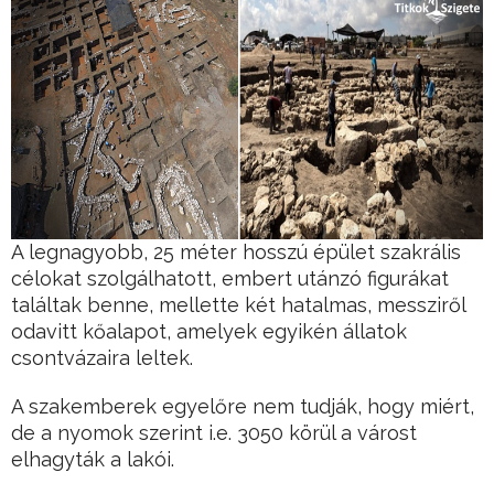
A legnagyobb, 25 méter hosszú épület szakrális
célokat szolgálhatott, embert utánzó figurákat
találtak benne, mellette két hatalmas, messziről
odavitt kőalapot, amelyek egyikén állatok
csontvázaira leltek.
A szakemberek egyelőre nem tudják, hogy miért,
de a nyomok szerint i.e. 3050 körül a várost
elhagyták a lakói.