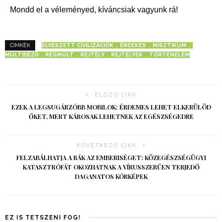
Mondd el a véleményed, kíváncsiak vagyunk rá!
ELVESZETT CIVILIZÁCIÓK
ÉRDEKES
MISZTIKUM
CÍMKÉK
MÚLTIDÉZŐ
RÉGMÚLT
REJTÉLY
REJTÉLYEK
TÖRTÉNELEM
ELŐZŐ CIKK
EZEK A LEGSUGÁRZÓBB MOBILOK: ÉRDEMES LEHET ELKERÜLÖD
ŐKET, MERT KÁROSAK LEHETNEK AZ EGÉSZSÉGEDRE
KÖVETKEZŐ CIKK
FELZABÁLHATJA A RÁK AZ EMBERISÉGET: KÖZEGÉSZSÉGÜGYI
KATASZTRÓFÁT OKOZHATNAK A VÍRUSSZERŰEN TERJEDŐ
DAGANATOS KÓRKÉPEK
EZ IS TETSZENI FOG!