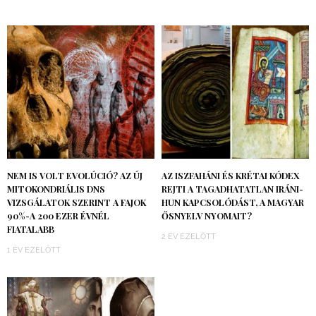
NEM IS VOLT EVOLÚCIÓ? AZ ÚJ
AZ ISZFAHÁNI ÉS KRÉTAI KÓDEX
MITOKONDRIÁLIS DNS
REJTI A TAGADHATATLAN IRÁNI-
VIZSGÁLATOK SZERINT A FAJOK
HUN KAPCSOLÓDÁST, A MAGYAR
90%-A 200 EZER ÉVNÉL
ŐSNYELV NYOMAIT?
FIATALABB
2 ÉV EZELŐTT
1 ÉV EZELŐTT