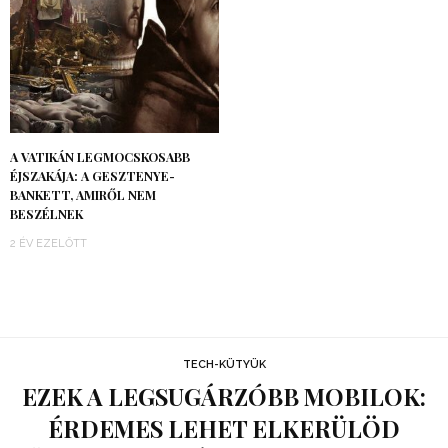
A VATIKÁN LEGMOCSKOSABB
ÉJSZAKÁJA: A GESZTENYE-
BANKETT, AMIRŐL NEM
BESZÉLNEK
2 ÉV EZELŐTT
TECH-KÜTYÜK
EZEK A LEGSUGÁRZÓBB MOBILOK:
ÉRDEMES LEHET ELKERÜLÖD