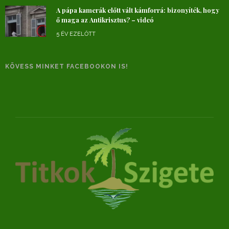
A pápa kamerák előtt vált kámforrá: bizonyíték, hogy
ő maga az Antikrisztus? – videó
5 ÉV EZELŐTT
KÖVESS MINKET FACEBOOKON IS!