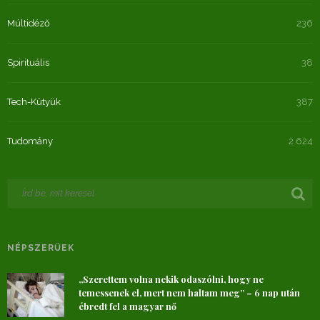
Múltidéző
236
Spirituális
38
Tech-Kütyük
387
Tudomány
2 624
NÉPSZERŰEK
„Szerettem volna nekik odaszólni, hogy ne
temessenek el, mert nem haltam meg” – 6 nap után
ébredt fel a magyar nő