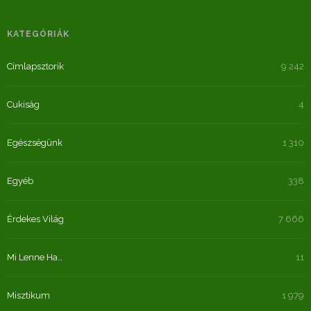
KATEGÓRIÁK
Címlapsztorik
9 242
Cukiság
4
Egészségünk
1 310
Egyéb
338
Érdekes Világ
7 666
Mi Lenne Ha…
11
Misztikum
1 979