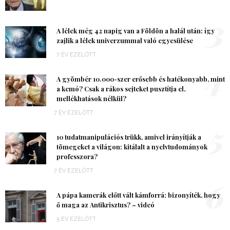
3
A lélek még 42 napig van a Földön a halál után: így
zajlik a lélek univerzummal való egyesülése
7 ÉV EZELŐTT
4
A gyömbér 10.000-szer erősebb és hatékonyabb, mint
a kemó? Csak a rákos sejteket pusztítja el,
mellékhatások nélkül?
7 ÉV EZELŐTT
5
10 tudatmanipulációs trükk, amivel irányítják a
tömegeket a világon: kitálalt a nyelvtudományok
professzora?
7 ÉV EZELŐTT
6
A pápa kamerák előtt vált kámforrá: bizonyíték, hogy
ő maga az Antikrisztus? – videó
5 ÉV EZELŐTT