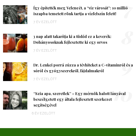
7
Így építették meg Velencét, a “víz városát”: 10 millió
iszapba temetett rönk tartja a vízfelszín felett!
7 ÉV EZELŐTT
8
3 nap alatt takarítja ki a tüdőd ez a keverék:
Dohányosoknak fejlesztette ki egy orvos
7 ÉV EZELŐTT
9
Dr. Lenkei porrá zúzza a tévhiteket a C-vitaminról és a
sóról és gyógyszerekről, fájdalmakról
7 ÉV EZELŐTT
10
“Szia apa, szeretlek” – Egy mérnök halott lányával
beszélgetett egy általa fejlesztett szerkezet
segítségével
6 ÉV EZELŐTT