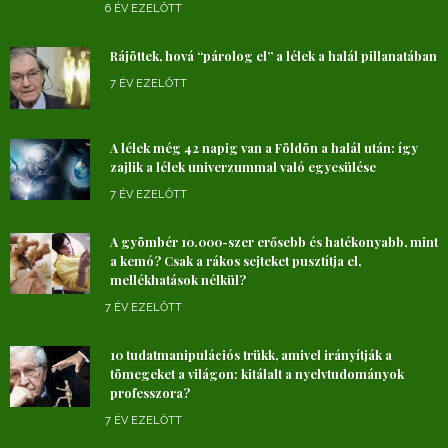
6 ÉV EZELŐTT
Rájöttek, hová “párolog el” a lélek a halál pillanatában
7 ÉV EZELŐTT
A lélek még 42 napig van a Földön a halál után: így
zajlik a lélek univerzummal való egyesülése
7 ÉV EZELŐTT
A gyömbér 10.000-szer erősebb és hatékonyabb, mint
a kemó? Csak a rákos sejteket pusztítja el,
mellékhatások nélkül?
7 ÉV EZELŐTT
10 tudatmanipulációs trükk, amivel irányítják a
tömegeket a világon: kitálalt a nyelvtudományok
professzora?
7 ÉV EZELŐTT