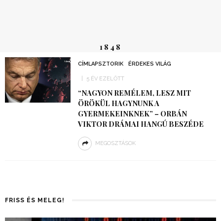
1848
CÍMLAPSZTORIK
ÉRDEKES VILÁG
5 ÉV EZELŐTT
“NAGYON REMÉLEM, LESZ MIT
ÖRÖKÜL HAGYNUNK A
GYERMEKEINKNEK” – ORBÁN
VIKTOR DRÁMAI HANGÚ BESZÉDE
MEGOSZTÁSOK
FRISS ÉS MELEG!