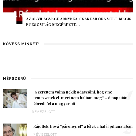
AZ AI-VILÁGVÉGE ÁRNYÉKA, CSAK PÁR ÓRA VOLT, MÉGIS AZ
EGÉSZ VILÁG MEGÉREZTE…
KÖVESS MINKET!
NÉPSZERŰ
1
„Szerettem volna nekik odaszólni, hogy ne
temessenek el, mert nem haltam meg” – 6 nap után
ébredt fel a magyar nő
6 ÉV EZELŐTT
2
Rájöttek, hová “párolog el” a lélek a halál pillanatában
7 ÉV EZELŐTT