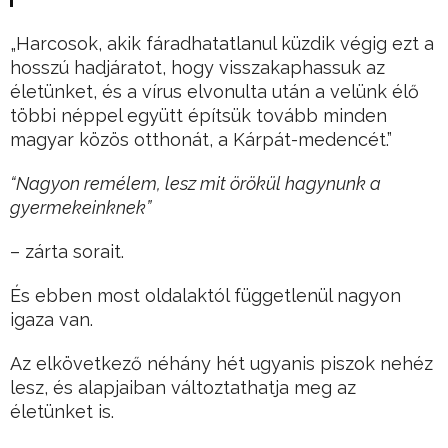
„Harcosok, akik fáradhatatlanul küzdik végig ezt a
hosszú hadjáratot, hogy visszakaphassuk az
életünket, és a vírus elvonulta után a velünk élő
többi néppel együtt építsük tovább minden
magyar közös otthonát, a Kárpát-medencét.”
“Nagyon remélem, lesz mit örökül hagynunk a
gyermekeinknek”
– zárta sorait.
És ebben most oldalaktól függetlenül nagyon
igaza van.
Az elkövetkező néhány hét ugyanis piszok nehéz
lesz, és alapjaiban változtathatja meg az
életünket is.