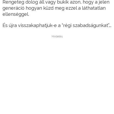
Rengeteg dolog áll vagy bukik azon, hogy a jelen
generáció hogyan küzd meg ezzel a láthatatlan
ellenséggel.
És újra visszakaphatjuk-e a “régi szabadságunkat”….
Hirdetés