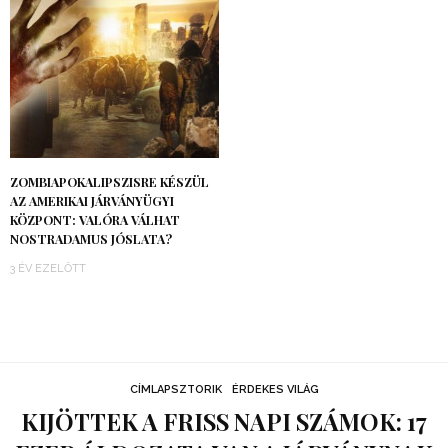
ZOMBIAPOKALIPSZISRE KÉSZÜL
AZ AMERIKAI JÁRVÁNYÜGYI
KÖZPONT: VALÓRA VÁLHAT
NOSTRADAMUS JÓSLATA?
3 ÉV EZELŐTT
CÍMLAPSZTORIK
ÉRDEKES VILÁG
KIJÖTTEK A FRISS NAPI SZÁMOK: 17