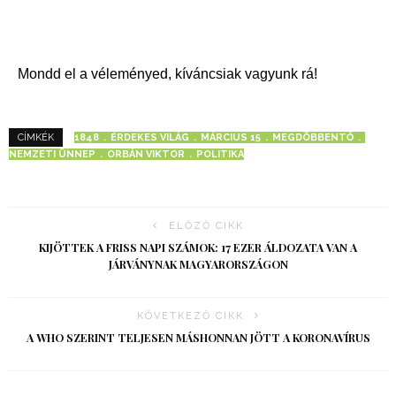
Mondd el a véleményed, kíváncsiak vagyunk rá!
1848
ÉRDEKES VILÁG
MÁRCIUS 15
MEGDÖBBENTŐ
CÍMKÉK
NEMZETI ÜNNEP
ORBÁN VIKTOR
POLITIKA
ELŐZŐ CIKK
KIJÖTTEK A FRISS NAPI SZÁMOK: 17 EZER ÁLDOZATA VAN A
JÁRVÁNYNAK MAGYARORSZÁGON
KÖVETKEZŐ CIKK
A WHO SZERINT TELJESEN MÁSHONNAN JÖTT A KORONAVÍRUS