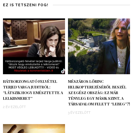
EZ IS TETSZENI FOG!
HÁTBORZONGATÓ FELVÉTEL
MÉSZÁROS LŐRINC
TERJED VARGA JUDITRÓL:
HELIKOPTEREZÉSÉRŐL BESZÉL
“LÁTSZIK HOGY EMÉSZTETTE A
AZ EGÉSZ ORSZÁG: EZ MÁR
LELKIISMERET”
TÉNYLEG EGY MÁSIK SZINT, A
TÁRSADALOM FELETT “LEBEG”?!
2 ÉV EZELŐTT
3 ÉV EZELŐTT