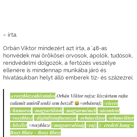
– írta.
Orbán Viktor mindezért azt írta, a ’48-as
honvédek mai örökösei orvosok, ápolók, tudósok,
rendvédelmi dolgozók, a fertőzés veszélye
ellenére is mindennap munkába járó és
hivatásukban helyt álló emberek tíz- és százezrei.
@roxyblazeahivatalos
Orbán Viktor rajza: kiszúrtam rajta
valamit amiről senki sem beszél!
#orbánrajz
#vicces
#humoros
#magyartiktok
#magyarmémek
#aicontent
#roxyblaze
#digitálisinfluenszer
#orbánviktor
#orbanviktor
#közélet
#roxyblaze
#magyarvalóság
#rajz
♬ eredeti hang –
Roxy Blaze - Roxy Blaze