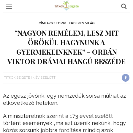
CÍMLAPSZTORIK
ÉRDEKES VILÁG
“NAGYON REMÉLEM, LESZ MIT
ÖRÖKÜL HAGYNUNK A
GYERMEKEINKNEK” – ORBÁN
VIKTOR DRÁMAI HANGÚ BESZÉDE
TITKOK SZIGETE
5 ÉV EZELŐTT
Az egész jövőnk, egy nemzedék sorsa múlhat az
elkövetkező heteken.
A miniszterelnök szerint a 173 évvel ezelőtt
történt események „ma azt üzenik nekünk, hogy
közös sorsunk jobbra fordítása mindig azok