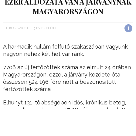
EZER ÁLDOZATA VAN A JÁRVÁNYNAK
MAGYARORSZÁGON
TITKOK SZIGETE
5 ÉV EZELŐTT
A harmadik hullám felfutó szakaszában vagyunk –
nagyon nehéz két hét vár ránk.
7706 az új fertőzöttek száma az elmúlt 24 órában
Magyarországon, ezzel a járvány kezdete óta
összesen 524 196 főre nőtt a beazonosított
fertőzöttek száma.
Elhunyt 131, többségében idős, krónikus beteg,
így az elhunytak száma 17 083 főre emelkedett –
olvasható a koronavirus.gov.hu oldalon.
Hirdetés