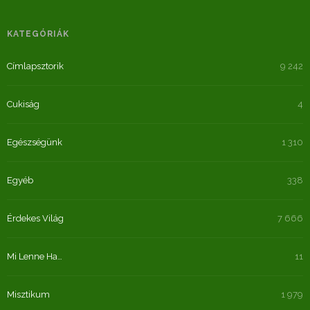
KATEGÓRIÁK
Címlapsztorik
9 242
Cukiság
4
Egészségünk
1 310
Egyéb
338
Érdekes Világ
7 666
Mi Lenne Ha…
11
Misztikum
1 979