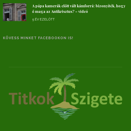
A pápa kamerák előtt vált kámforrá: bizonyíték, hogy
ő maga az Antikrisztus? – videó
5 ÉV EZELŐTT
KÖVESS MINKET FACEBOOKON IS!