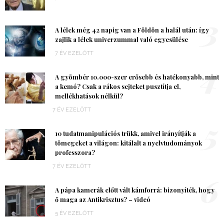
3
A lélek még 42 napig van a Földön a halál után: így
zajlik a lélek univerzummal való egyesülése
7 ÉV EZELŐTT
4
A gyömbér 10.000-szer erősebb és hatékonyabb, mint
a kemó? Csak a rákos sejteket pusztítja el,
mellékhatások nélkül?
7 ÉV EZELŐTT
5
10 tudatmanipulációs trükk, amivel irányítják a
tömegeket a világon: kitálalt a nyelvtudományok
professzora?
7 ÉV EZELŐTT
6
A pápa kamerák előtt vált kámforrá: bizonyíték, hogy
ő maga az Antikrisztus? – videó
5 ÉV EZELŐTT