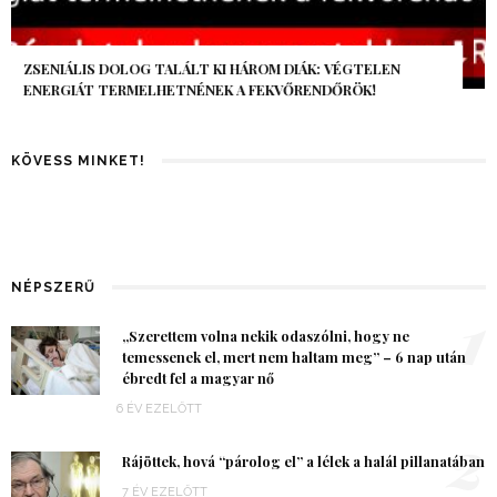
AZ AI-VILÁGVÉGE ÁRNYÉKA, CSAK PÁR ÓRA VOLT, MÉGIS AZ
EGÉSZ VILÁG MEGÉREZTE…
KÖVESS MINKET!
NÉPSZERŰ
1
„Szerettem volna nekik odaszólni, hogy ne
temessenek el, mert nem haltam meg” – 6 nap után
ébredt fel a magyar nő
6 ÉV EZELŐTT
2
Rájöttek, hová “párolog el” a lélek a halál pillanatában
7 ÉV EZELŐTT