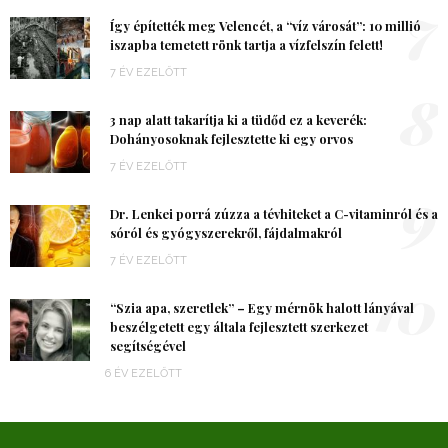
7
Így építették meg Velencét, a “víz városát”: 10 millió
iszapba temetett rönk tartja a vízfelszín felett!
7 ÉV EZELŐTT
8
3 nap alatt takarítja ki a tüdőd ez a keverék:
Dohányosoknak fejlesztette ki egy orvos
7 ÉV EZELŐTT
9
Dr. Lenkei porrá zúzza a tévhiteket a C-vitaminról és a
sóról és gyógyszerekről, fájdalmakról
7 ÉV EZELŐTT
10
“Szia apa, szeretlek” – Egy mérnök halott lányával
beszélgetett egy általa fejlesztett szerkezet
segítségével
6 ÉV EZELŐTT