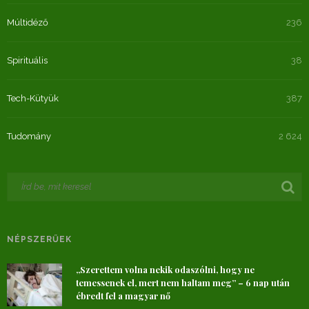
Múltidéző
236
Spirituális
38
Tech-Kütyük
387
Tudomány
2 624
NÉPSZERŰEK
„Szerettem volna nekik odaszólni, hogy ne
temessenek el, mert nem haltam meg” – 6 nap után
ébredt fel a magyar nő