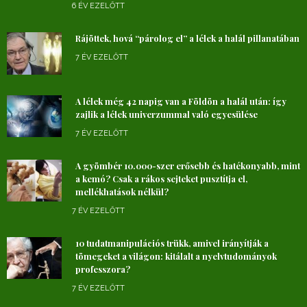
6 ÉV EZELŐTT
Rájöttek, hová “párolog el” a lélek a halál pillanatában
7 ÉV EZELŐTT
A lélek még 42 napig van a Földön a halál után: így
zajlik a lélek univerzummal való egyesülése
7 ÉV EZELŐTT
A gyömbér 10.000-szer erősebb és hatékonyabb, mint
a kemó? Csak a rákos sejteket pusztítja el,
mellékhatások nélkül?
7 ÉV EZELŐTT
10 tudatmanipulációs trükk, amivel irányítják a
tömegeket a világon: kitálalt a nyelvtudományok
professzora?
7 ÉV EZELŐTT