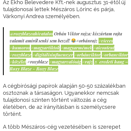
Az Ekho Belevedere Kft.-nek augusztus 31-étől új
tulajdonosai lettek Mészáros Lőrinc és párja,
Várkonyi Andrea személyében.
@roxyblazeahivatalos
Orbán Viktor rajza: kiszúrtam rajta
valamit amiről senki sem beszél!
#orbánrajz
#vicces
#humoros
#magyartiktok
#magyarmémek
#aicontent
#roxyblaze
#digitálisinfluenszer
#orbánviktor
#orbanviktor
#közélet
#roxyblaze
#magyarvalóság
#rajz
♬ eredeti hang –
Roxy Blaze - Roxy Blaze
A cégbírósági papírok alapján 50-50 százalékban
osztoznak a társaságon. Ugyanekkor nemcsak
tulajdonosi szinten történt változás a cég
életében, de az irányításban is személycsere
történt.
A több Mészáros-cég vezetésében is szerepet