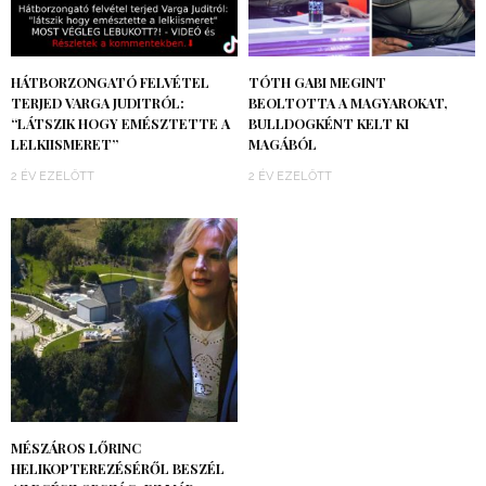
HÁTBORZONGATÓ FELVÉTEL
TÓTH GABI MEGINT
TERJED VARGA JUDITRÓL:
BEOLTOTTA A MAGYAROKAT,
“LÁTSZIK HOGY EMÉSZTETTE A
BULLDOGKÉNT KELT KI
LELKIISMERET”
MAGÁBÓL
2 ÉV EZELŐTT
2 ÉV EZELŐTT
MÉSZÁROS LŐRINC
HELIKOPTEREZÉSÉRŐL BESZÉL