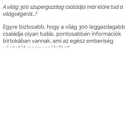
A világ 300 szupergazdag családja már előre tud a
világvégéről…?
Egyre biztosabb, hogy a világ 300 leggazdagabb
családja olyan tudás, pontosabban információk
birtokában vannak, ami az egész emberiség
végzetét megpecsételheti.
Hirdetés