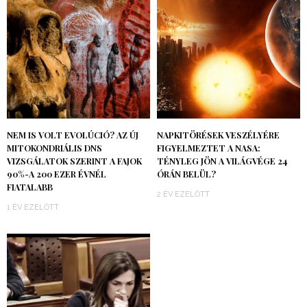
NEM IS VOLT EVOLÚCIÓ? AZ ÚJ
NAPKITÖRÉSEK VESZÉLYÉRE
MITOKONDRIÁLIS DNS
FIGYELMEZTET A NASA:
VIZSGÁLATOK SZERINT A FAJOK
TÉNYLEG JÖN A VILÁGVÉGE 24
90%-A 200 EZER ÉVNÉL
ÓRÁN BELÜL?
FIATALABB
2 ÉV EZELŐTT
1 ÉV EZELŐTT