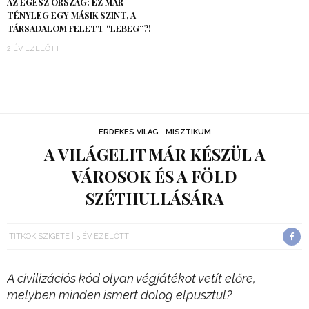
AZ EGÉSZ ORSZÁG: EZ MÁR
TÉNYLEG EGY MÁSIK SZINT, A
TÁRSADALOM FELETT “LEBEG”?!
2 ÉV EZELŐTT
ÉRDEKES VILÁG
MISZTIKUM
A VILÁGELIT MÁR KÉSZÜL A
VÁROSOK ÉS A FÖLD
SZÉTHULLÁSÁRA
TITKOK SZIGETE
5 ÉV EZELŐTT
A civilizációs kód olyan végjátékot vetít előre,
melyben minden ismert dolog elpusztul?