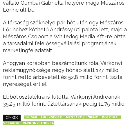
vállaló Gombai Gabriella helyére maga Mészáros
Lőrinc ült be.
A társaság székhelye pár hét után egy Mészáros
Lőrinchez köthető Andrássy úti palota lett, majd a
Mészáros Csoport a Whitedog Media Kft.-re bízta
a társadalmi felelősségvállalási programjának
marketingfeladatait.
Ahogyan korábban beszámoltunk róla, Várkonyi
reklámügynöksége négy hónap alatt 127 millió
forint nettó árbevételt és 52,8 millió forint tiszta
nyereséget ért el.
Ebből osztalékra is futotta: Várkonyi Andreának
35,25 millió forint, üzlettársának pedig 11,75 millió.
BULVÁR
HÍRESSÉGEK
MÉSZÁROS LŐRINC
POLITIKA
CÍMKÉK
SZTÁROK
VÁRKONYI ANDREA