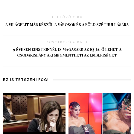
ELŐZŐ CIKK
A VILÁGELIT MÁR KÉSZÜL A VÁROSOK ÉS A FÖLD SZÉTHULLÁSÁRA
KÖVETKEZŐ CIKK
9 ÉVESEN EINSTEINNÉL IS MAGASABB AZ IQ-JA: Ő LEHET A
CSODAKISLÁNY AKI MEGMENTHETI AZ EMBERISÉGET
EZ IS TETSZENI FOG!