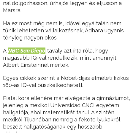
nál dolgozhasson, űrhajós legyen és eljusson a
Marsra.
Ha ez most még nem is, idővel egyáltalán nem
tűnik lehetetlen vállalkozásnak, Adhara ugyanis
tényleg nagyon okos.
A
NBC San Diego
tavaly azt írta róla, hogy
magasabb IQ-val rendelkezik, mint amennyit
Albert Einsteinnél mértek.
Egyes cikkek szerint a Nobel-díjas elméleti fizikus
160-as IQ-val büszkélkedhetett.
Fiatal kora ellenére már elvégezte a gimnáziumot,
jelenleg a mexikói Universidad CNCI egyetem
hallgatója, ahol matematikát tanul. A szintén
mexikói Tijuanában nemrég a fekete lyukakról
beszélt hallgatóságának egy hosszabb