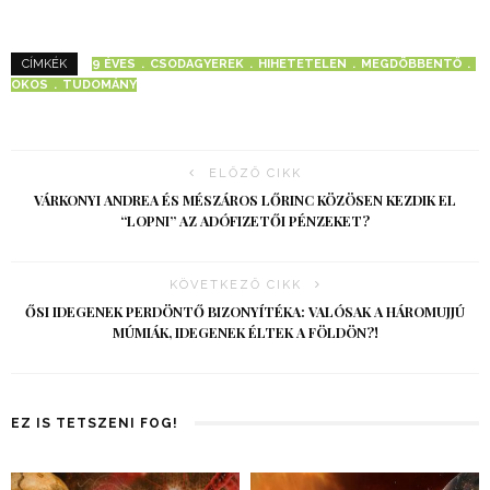
9 ÉVES
CSODAGYEREK
HIHETETELEN
MEGDÖBBENTŐ
CÍMKÉK
OKOS
TUDOMÁNY
ELŐZŐ CIKK
VÁRKONYI ANDREA ÉS MÉSZÁROS LŐRINC KÖZÖSEN KEZDIK EL
“LOPNI” AZ ADÓFIZETŐI PÉNZEKET?
KÖVETKEZŐ CIKK
ŐSI IDEGENEK PERDÖNTŐ BIZONYÍTÉKA: VALÓSAK A HÁROMUJJÚ
MÚMIÁK, IDEGENEK ÉLTEK A FÖLDÖN?!
EZ IS TETSZENI FOG!