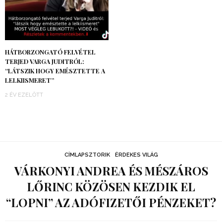
HÁTBORZONGATÓ FELVÉTEL
TERJED VARGA JUDITRÓL:
“LÁTSZIK HOGY EMÉSZTETTE A
LELKIISMERET”
2 ÉV EZELŐTT
CÍMLAPSZTORIK
ÉRDEKES VILÁG
VÁRKONYI ANDREA ÉS MÉSZÁROS
LŐRINC KÖZÖSEN KEZDIK EL
“LOPNI” AZ ADÓFIZETŐI PÉNZEKET?