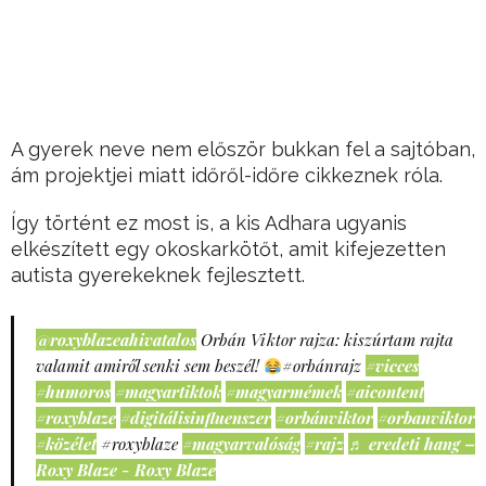
A gyerek neve nem először bukkan fel a sajtóban,
ám projektjei miatt időről-időre cikkeznek róla.
Így történt ez most is, a kis Adhara ugyanis
elkészített egy okoskarkötőt, amit kifejezetten
autista gyerekeknek fejlesztett.
@roxyblazeahivatalos
Orbán Viktor rajza: kiszúrtam rajta
valamit amiről senki sem beszél!
#orbánrajz
#vicces
#humoros
#magyartiktok
#magyarmémek
#aicontent
#roxyblaze
#digitálisinfluenszer
#orbánviktor
#orbanviktor
#közélet
#roxyblaze
#magyarvalóság
#rajz
♬ eredeti hang –
Roxy Blaze - Roxy Blaze