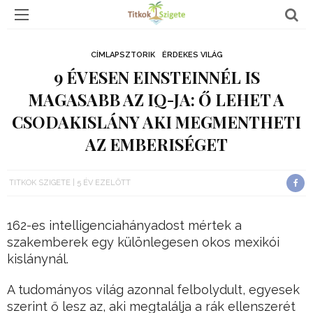
CÍMLAPSZTORIK
ÉRDEKES VILÁG
9 ÉVESEN EINSTEINNÉL IS
MAGASABB AZ IQ-JA: Ő LEHET A
CSODAKISLÁNY AKI MEGMENTHETI
AZ EMBERISÉGET
TITKOK SZIGETE
5 ÉV EZELŐTT
162-es intelligenciahányadost mértek a
szakemberek egy különlegesen okos mexikói
kislánynál.
A tudományos világ azonnal felbolydult, egyesek
szerint ő lesz az, aki megtalálja a rák ellenszerét