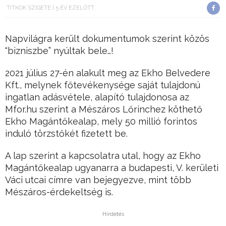
TITKOK SZIGETE
5 ÉV EZELŐTT
Napvilágra került dokumentumok szerint közös
“bizniszbe” nyúltak bele…!
2021 július 27-én alakult meg az Ekho Belvedere
Kft., melynek főtevékenysége saját tulajdonú
ingatlan adásvétele, alapító tulajdonosa az
Mfor.hu szerint a Mészáros Lőrinchez köthető
Ekho Magántőkealap, mely 50 millió forintos
induló törzstőkét fizetett be.
A lap szerint a kapcsolatra utal, hogy az Ekho
Magántőkealap ugyanarra a budapesti, V. kerületi
Váci utcai címre van bejegyezve, mint több
Mészáros-érdekeltség is.
Hirdetés