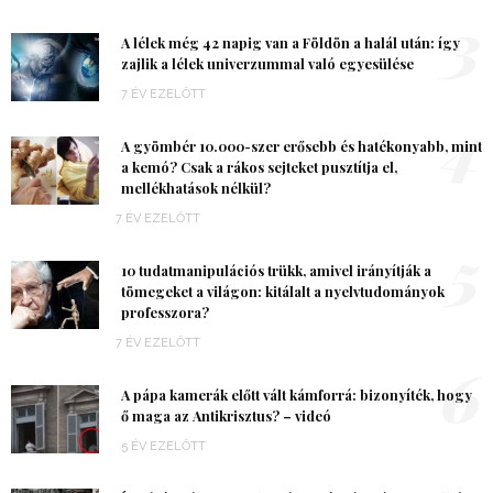
3
A lélek még 42 napig van a Földön a halál után: így
zajlik a lélek univerzummal való egyesülése
7 ÉV EZELŐTT
4
A gyömbér 10.000-szer erősebb és hatékonyabb, mint
a kemó? Csak a rákos sejteket pusztítja el,
mellékhatások nélkül?
7 ÉV EZELŐTT
5
10 tudatmanipulációs trükk, amivel irányítják a
tömegeket a világon: kitálalt a nyelvtudományok
professzora?
7 ÉV EZELŐTT
6
A pápa kamerák előtt vált kámforrá: bizonyíték, hogy
ő maga az Antikrisztus? – videó
5 ÉV EZELŐTT