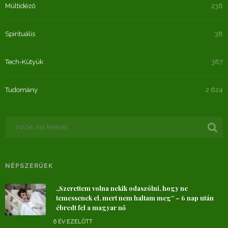
Múltidéző
236
Spirituális
38
Tech-Kütyük
387
Tudomány
2 624
NÉPSZERŰEK
„Szerettem volna nekik odaszólni, hogy ne
temessenek el, mert nem haltam meg” – 6 nap után
ébredt fel a magyar nő
6 ÉV EZELŐTT