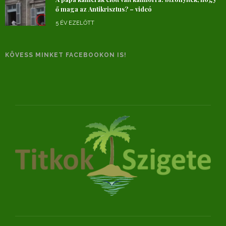
ő maga az Antikrisztus? – videó
5 ÉV EZELŐTT
KÖVESS MINKET FACEBOOKON IS!