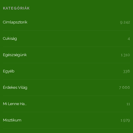
KATEGÓRIÁK
Címlapsztorik
9 242
Cukiság
4
Egészségünk
1 310
Egyéb
338
Érdekes Világ
7 666
Mi Lenne Ha…
11
Misztikum
1 979