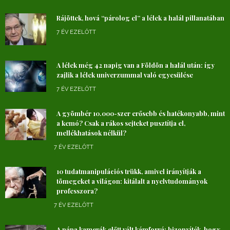
Rájöttek, hová “párolog el” a lélek a halál pillanatában
7 ÉV EZELŐTT
A lélek még 42 napig van a Földön a halál után: így
zajlik a lélek univerzummal való egyesülése
7 ÉV EZELŐTT
A gyömbér 10.000-szer erősebb és hatékonyabb, mint
a kemó? Csak a rákos sejteket pusztítja el,
mellékhatások nélkül?
7 ÉV EZELŐTT
10 tudatmanipulációs trükk, amivel irányítják a
tömegeket a világon: kitálalt a nyelvtudományok
professzora?
7 ÉV EZELŐTT
A pápa kamerák előtt vált kámforrá: bizonyíték, hogy