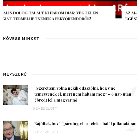
AZ AI-VILÁGVÉGE ÁRNYÉKA, CSAK PÁR ÓRA VOLT, MÉGIS AZ
EGÉSZ VILÁG MEGÉREZTE…
KÖVESS MINKET!
NÉPSZERŰ
1
„Szerettem volna nekik odaszólni, hogy ne
temessenek el, mert nem haltam meg” – 6 nap után
ébredt fel a magyar nő
6 ÉV EZELŐTT
2
Rájöttek, hová “párolog el” a lélek a halál pillanatában
7 ÉV EZELŐTT