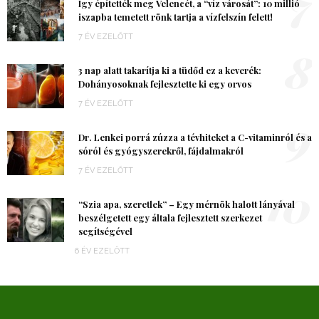
7
Így építették meg Velencét, a “víz városát”: 10 millió
iszapba temetett rönk tartja a vízfelszín felett!
7 ÉV EZELŐTT
8
3 nap alatt takarítja ki a tüdőd ez a keverék:
Dohányosoknak fejlesztette ki egy orvos
7 ÉV EZELŐTT
9
Dr. Lenkei porrá zúzza a tévhiteket a C-vitaminról és a
sóról és gyógyszerekről, fájdalmakról
7 ÉV EZELŐTT
10
“Szia apa, szeretlek” – Egy mérnök halott lányával
beszélgetett egy általa fejlesztett szerkezet
segítségével
6 ÉV EZELŐTT