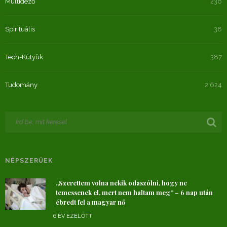
Múltidéző
236
Spirituális
38
Tech-Kütyük
387
Tudomány
2 624
NÉPSZERŰEK
„Szerettem volna nekik odaszólni, hogy ne
temessenek el, mert nem haltam meg” – 6 nap után
ébredt fel a magyar nő
6 ÉV EZELŐTT