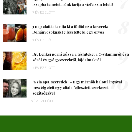
iszapba temetett rönk tartja a vízfelszín felett!
7 ÉV EZELŐTT
8
3 nap alatt takarítja ki a tüdőd ez a keverék:
Dohányosoknak fejlesztette ki egy orvos
7 ÉV EZELŐTT
9
Dr. Lenkei porrá zúzza a tévhiteket a C-vitaminról és a
sóról és gyógyszerekről, fájdalmakról
7 ÉV EZELŐTT
10
“Szia apa, szeretlek” – Egy mérnök halott lányával
beszélgetett egy általa fejlesztett szerkezet
segítségével
6 ÉV EZELŐTT