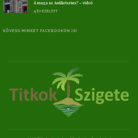
ő maga az Antikrisztus? – videó
5 ÉV EZELŐTT
KÖVESS MINKET FACEBOOKON IS!