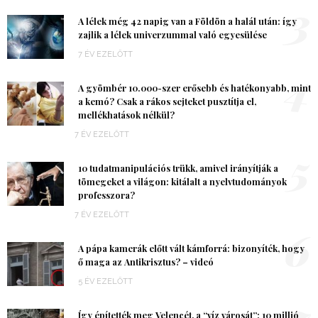
3
A lélek még 42 napig van a Földön a halál után: így
zajlik a lélek univerzummal való egyesülése
7 ÉV EZELŐTT
4
A gyömbér 10.000-szer erősebb és hatékonyabb, mint
a kemó? Csak a rákos sejteket pusztítja el,
mellékhatások nélkül?
7 ÉV EZELŐTT
5
10 tudatmanipulációs trükk, amivel irányítják a
tömegeket a világon: kitálalt a nyelvtudományok
professzora?
7 ÉV EZELŐTT
6
A pápa kamerák előtt vált kámforrá: bizonyíték, hogy
ő maga az Antikrisztus? – videó
5 ÉV EZELŐTT
7
Így építették meg Velencét, a “víz városát”: 10 millió