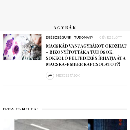
AGYRÁK
EGÉSZSÉGÜNK
TUDOMÁNY
6 ÉV EZELŐTT
MACSKÁD VAN? AGYRÁKOT OKOZHAT
– BIZONYÍTOTTÁK A TUDÓSOK,
SOKKOLÓ FELFEDEZÉS ÍRHATJA ÁT A
MACSKA-EMBER KAPCSOLATOT?!
MEGOSZTÁSOK
FRISS ÉS MELEG!