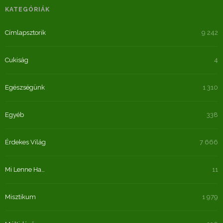
KATEGÓRIÁK
Címlapsztorik
9 242
Cukiság
4
Egészségünk
1 310
Egyéb
338
Érdekes Világ
7 666
Mi Lenne Ha…
11
Misztikum
1 979