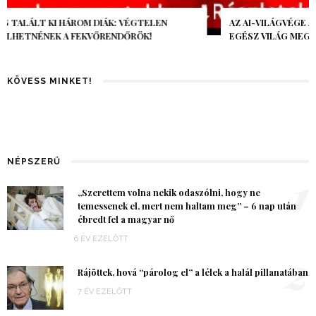
AZ AI-VILÁGVÉGE ÁRNYÉKA, CSAK PÁR ÓRA VOLT, MÉGIS AZ
EGÉSZ VILÁG MEGÉREZTE…
KÖVESS MINKET!
NÉPSZERŰ
1
„Szerettem volna nekik odaszólni, hogy ne
temessenek el, mert nem haltam meg” – 6 nap után
ébredt fel a magyar nő
6 ÉV EZELŐTT
2
Rájöttek, hová “párolog el” a lélek a halál pillanatában
7 ÉV EZELŐTT