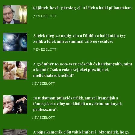
Rájöttek, hová “párolog el” a lélek a halál pillanatában
7 ÉV EZELŐTT
A lélek még 42 napig van a Földön a halál után: így
zajlik a lélek univerzummal való egyesülése
7 ÉV EZELŐTT
A gyömbér 10.000-szer erősebb és hatékonyabb, mint
a kemó? Csak a rákos sejteket pusztítja el,
mellékhatások nélkül?
7 ÉV EZELŐTT
10 tudatmanipulációs trükk, amivel irányítják a
tömegeket a világon: kitálalt a nyelvtudományok
professzora?
7 ÉV EZELŐTT
A pápa kamerák előtt vált kámforrá: bizonyíték, hogy