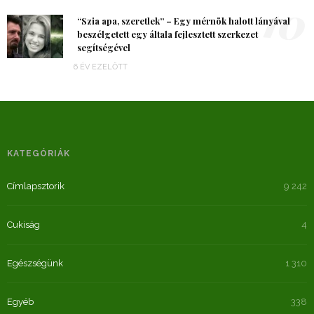
10
“Szia apa, szeretlek” – Egy mérnök halott lányával
beszélgetett egy általa fejlesztett szerkezet
segítségével
6 ÉV EZELŐTT
KATEGÓRIÁK
Címlapsztorik
9 242
Cukiság
4
Egészségünk
1 310
Egyéb
338