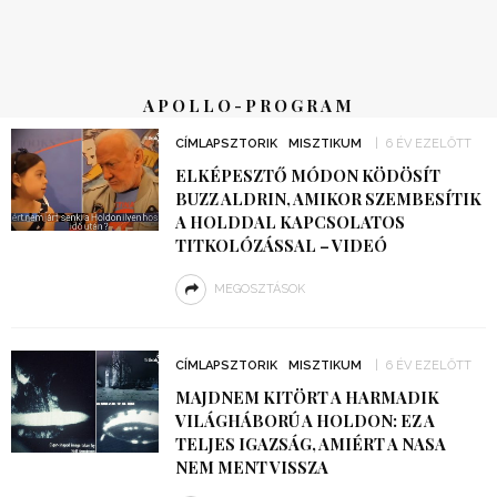
APOLLO-PROGRAM
CÍMLAPSZTORIK
MISZTIKUM
6 ÉV EZELŐTT
ELKÉPESZTŐ MÓDON KÖDÖSÍT
BUZZ ALDRIN, AMIKOR SZEMBESÍTIK
A HOLDDAL KAPCSOLATOS
TITKOLÓZÁSSAL – VIDEÓ
MEGOSZTÁSOK
CÍMLAPSZTORIK
MISZTIKUM
6 ÉV EZELŐTT
MAJDNEM KITÖRT A HARMADIK
VILÁGHÁBORÚ A HOLDON: EZ A
TELJES IGAZSÁG, AMIÉRT A NASA
NEM MENT VISSZA