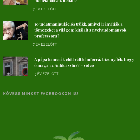
mellékhatások nélkül?
7 ÉV EZELŐTT
10 tudatmanipulációs trükk, amivel irányítják a
tömegeket a világon: kitálalt a nyelvtudományok
professzora?
7 ÉV EZELŐTT
A pápa kamerák előtt vált kámforrá: bizonyíték, hogy
ő maga az Antikrisztus? – videó
5 ÉV EZELŐTT
KÖVESS MINKET FACEBOOKON IS!