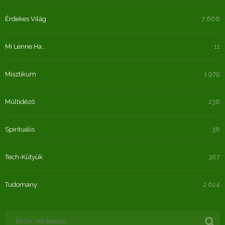
Érdekes Világ
7 666
Mi Lenne Ha…
11
Misztikum
1 979
Múltidéző
236
Spirituális
38
Tech-Kütyük
387
Tudomány
2 624