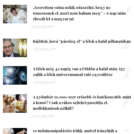
1
„Szerettem volna nekik odaszólni, hogy ne
temessenek el, mert nem haltam meg” – 6 nap után
ébredt fel a magyar nő
6 ÉV EZELŐTT
2
Rájöttek, hová “párolog el” a lélek a halál pillanatában
7 ÉV EZELŐTT
3
A lélek még 42 napig van a Földön a halál után: így
zajlik a lélek univerzummal való egyesülése
7 ÉV EZELŐTT
4
A gyömbér 10.000-szer erősebb és hatékonyabb, mint
a kemó? Csak a rákos sejteket pusztítja el,
mellékhatások nélkül?
7 ÉV EZELŐTT
5
10 tudatmanipulációs trükk, amivel irányítják a