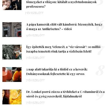
tömegeket a világon: kitálalt a nyelvtudományok
professzora?
7 ÉV EZELŐTT
6
A pápa kamerák előtt vált kámforrá: bizonyíték, hogy
ő maga az Antikrisztus? – videó
5 ÉV EZELŐTT
7
Így építették meg Velencét, a “víz városát”: 10 millió
iszapba temetett rönk tartja a vízfelszín felett!
7 ÉV EZELŐTT
8
3 nap alatt takarítja ki a tüdőd ez a keverék:
Dohányosoknak fejlesztette ki egy orvos
7 ÉV EZELŐTT
9
Dr. Lenkei porrá zúzza a tévhiteket a C-vitaminról és a
sóról és gyógyszerekről, fájdalmakról
7 ÉV EZELŐTT