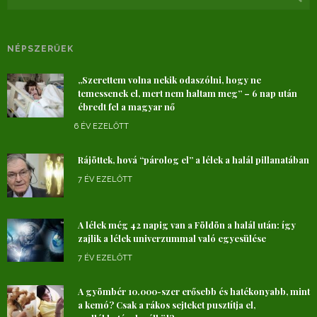
NÉPSZERŰEK
„Szerettem volna nekik odaszólni, hogy ne
temessenek el, mert nem haltam meg” – 6 nap után
ébredt fel a magyar nő
6 ÉV EZELŐTT
Rájöttek, hová “párolog el” a lélek a halál pillanatában
7 ÉV EZELŐTT
A lélek még 42 napig van a Földön a halál után: így
zajlik a lélek univerzummal való egyesülése
7 ÉV EZELŐTT
A gyömbér 10.000-szer erősebb és hatékonyabb, mint
a kemó? Csak a rákos sejteket pusztítja el,