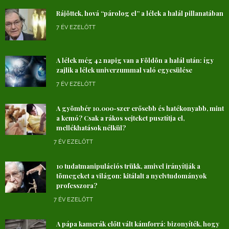
Rájöttek, hová “párolog el” a lélek a halál pillanatában
7 ÉV EZELŐTT
A lélek még 42 napig van a Földön a halál után: így
zajlik a lélek univerzummal való egyesülése
7 ÉV EZELŐTT
A gyömbér 10.000-szer erősebb és hatékonyabb, mint
a kemó? Csak a rákos sejteket pusztítja el,
mellékhatások nélkül?
7 ÉV EZELŐTT
10 tudatmanipulációs trükk, amivel irányítják a
tömegeket a világon: kitálalt a nyelvtudományok
professzora?
7 ÉV EZELŐTT
A pápa kamerák előtt vált kámforrá: bizonyíték, hogy