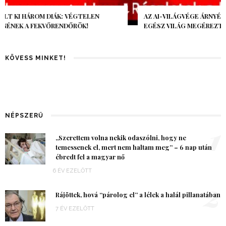
AZ AI-VILÁGVÉGE ÁRNYÉKA, CSAK PÁR ÓRA VOLT, MÉGIS AZ
EGÉSZ VILÁG MEGÉREZTE…
KÖVESS MINKET!
NÉPSZERŰ
1
„Szerettem volna nekik odaszólni, hogy ne
temessenek el, mert nem haltam meg” – 6 nap után
ébredt fel a magyar nő
6 ÉV EZELŐTT
2
Rájöttek, hová “párolog el” a lélek a halál pillanatában
7 ÉV EZELŐTT