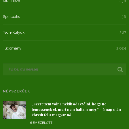
Múltidéző
236
Spirituális
38
Tech-Kütyük
387
Tudomány
2 624
NÉPSZERŰEK
„Szerettem volna nekik odaszólni, hogy ne
temessenek el, mert nem haltam meg” – 6 nap után
ébredt fel a magyar nő
6 ÉV EZELŐTT