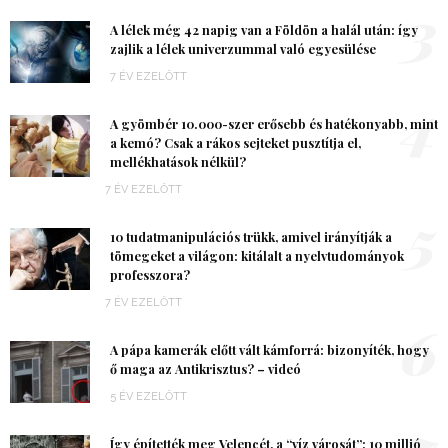
3
A lélek még 42 napig van a Földön a halál után: így
zajlik a lélek univerzummal való egyesülése
7 ÉV EZELŐTT
4
A gyömbér 10.000-szer erősebb és hatékonyabb, mint
a kemó? Csak a rákos sejteket pusztítja el,
mellékhatások nélkül?
7 ÉV EZELŐTT
5
10 tudatmanipulációs trükk, amivel irányítják a
tömegeket a világon: kitálalt a nyelvtudományok
professzora?
7 ÉV EZELŐTT
6
A pápa kamerák előtt vált kámforrá: bizonyíték, hogy
ő maga az Antikrisztus? – videó
5 ÉV EZELŐTT
7
Így építették meg Velencét, a “víz városát”: 10 millió