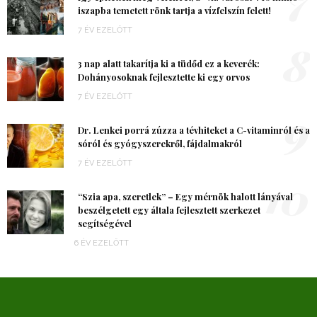
iszapba temetett rönk tartja a vízfelszín felett!
7 ÉV EZELŐTT
8
3 nap alatt takarítja ki a tüdőd ez a keverék:
Dohányosoknak fejlesztette ki egy orvos
7 ÉV EZELŐTT
9
Dr. Lenkei porrá zúzza a tévhiteket a C-vitaminról és a
sóról és gyógyszerekről, fájdalmakról
7 ÉV EZELŐTT
10
“Szia apa, szeretlek” – Egy mérnök halott lányával
beszélgetett egy általa fejlesztett szerkezet
segítségével
6 ÉV EZELŐTT