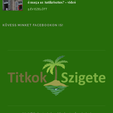
ő maga az Antikrisztus? – videó
5 ÉV EZELŐTT
KÖVESS MINKET FACEBOOKON IS!