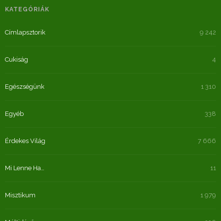
KATEGÓRIÁK
Címlapsztorik
9 242
Cukiság
4
Egészségünk
1 310
Egyéb
338
Érdekes Világ
7 666
Mi Lenne Ha…
11
Misztikum
1 979