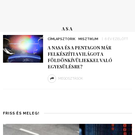
ASA
CÍMLAPSZTORIK
MISZTIKUM
6 ÉV EZELŐTT
A NASA ÉS A PENTAGON MÁR
FELKÉSZÍTI A VILÁGOT A
FÖLDÖNKÍVÜLIEKKEL VALÓ
EGYESÜLÉSRE?
MEGOSZTÁSOK
FRISS ÉS MELEG!