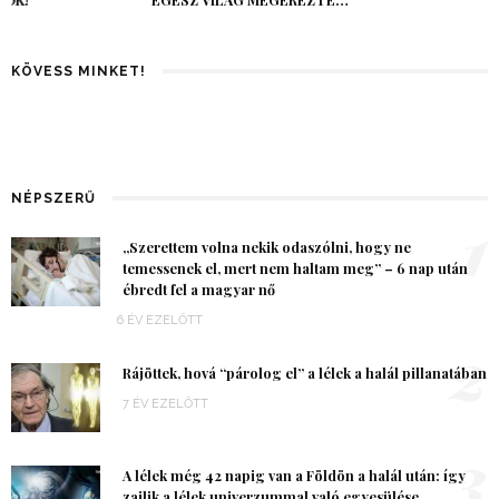
EGÉSZ VILÁG MEGÉREZTE…
KÖVESS MINKET!
NÉPSZERŰ
1
„Szerettem volna nekik odaszólni, hogy ne
temessenek el, mert nem haltam meg” – 6 nap után
ébredt fel a magyar nő
6 ÉV EZELŐTT
2
Rájöttek, hová “párolog el” a lélek a halál pillanatában
7 ÉV EZELŐTT
3
A lélek még 42 napig van a Földön a halál után: így
zajlik a lélek univerzummal való egyesülése