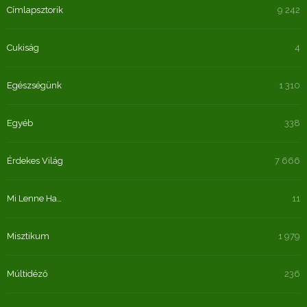
Címlapsztorik
9 242
Cukiság
4
Egészségünk
1 310
Egyéb
338
Érdekes Világ
7 666
Mi Lenne Ha…
11
Misztikum
1 979
Múltidéző
236