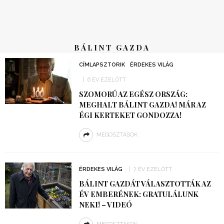
BÁLINT GAZDA
CÍMLAPSZTORIK
ÉRDEKES VILÁG
6 ÉV EZELŐTT
SZOMORÚ AZ EGÉSZ ORSZÁG:
MEGHALT BÁLINT GAZDA! MÁR AZ
ÉGI KERTEKET GONDOZZA!
MEGOSZTÁSOK
ÉRDEKES VILÁG
7 ÉV EZELŐTT
BÁLINT GAZDÁT VÁLASZTOTTÁK AZ
ÉV EMBERÉNEK: GRATULÁLUNK
NEKI! – VIDEÓ