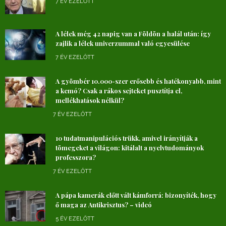
7 ÉV EZELŐTT
A lélek még 42 napig van a Földön a halál után: így
zajlik a lélek univerzummal való egyesülése
7 ÉV EZELŐTT
A gyömbér 10.000-szer erősebb és hatékonyabb, mint
a kemó? Csak a rákos sejteket pusztítja el,
mellékhatások nélkül?
7 ÉV EZELŐTT
10 tudatmanipulációs trükk, amivel irányítják a
tömegeket a világon: kitálalt a nyelvtudományok
professzora?
7 ÉV EZELŐTT
A pápa kamerák előtt vált kámforrá: bizonyíték, hogy
ő maga az Antikrisztus? – videó
5 ÉV EZELŐTT