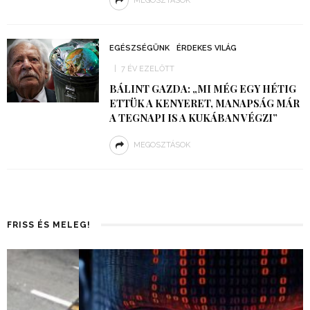
MEGOSZTÁSOK
EGÉSZSÉGÜNK
ÉRDEKES VILÁG
7 ÉV EZELŐTT
BÁLINT GAZDA: „MI MÉG EGY HÉTIG
ETTÜK A KENYERET, MANAPSÁG MÁR
A TEGNAPI IS A KUKÁBAN VÉGZI”
MEGOSZTÁSOK
FRISS ÉS MELEG!