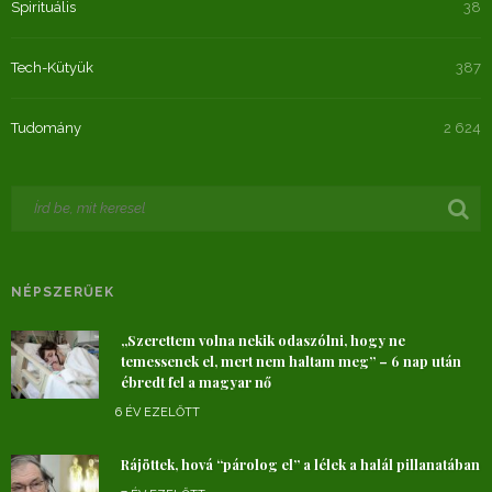
Spirituális
38
Tech-Kütyük
387
Tudomány
2 624
NÉPSZERŰEK
„Szerettem volna nekik odaszólni, hogy ne
temessenek el, mert nem haltam meg” – 6 nap után
ébredt fel a magyar nő
6 ÉV EZELŐTT
Rájöttek, hová “párolog el” a lélek a halál pillanatában