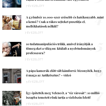
7 ÉV EZELŐTT
4
A gyömbér 10.000-szer erősebb és hatékonyabb, mint
a kemó? Csak a rákos sejteket pusztítja el,
mellékhatások nélkül?
7 ÉV EZELŐTT
5
10 tudatmanipulációs trükk, amivel irányítják a
tömegeket a világon: kitálalt a nyelvtudományok
professzora?
7 ÉV EZELŐTT
6
A pápa kamerák előtt vált kámforrá: bizonyíték, hogy
ő maga az Antikrisztus? – videó
5 ÉV EZELŐTT
7
Így építették meg Velencét, a “víz városát”: 10 millió
iszapba temetett rönk tartja a vízfelszín felett!
7 ÉV EZELŐTT