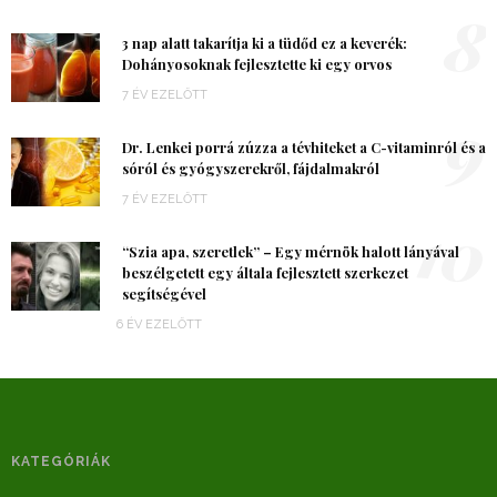
8
3 nap alatt takarítja ki a tüdőd ez a keverék:
Dohányosoknak fejlesztette ki egy orvos
7 ÉV EZELŐTT
9
Dr. Lenkei porrá zúzza a tévhiteket a C-vitaminról és a
sóról és gyógyszerekről, fájdalmakról
7 ÉV EZELŐTT
10
“Szia apa, szeretlek” – Egy mérnök halott lányával
beszélgetett egy általa fejlesztett szerkezet
segítségével
6 ÉV EZELŐTT
KATEGÓRIÁK