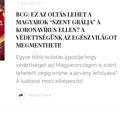
6 ÉV EZELŐTT
BCG: EZ AZ OLTÁS LEHET A
MAGYAROK “SZENT GRÁLJA” A
KORONAVÍRUS ELLEN? A
VÉDETTSÉGÜNK AZ EGÉSZ VILÁGOT
MEGMENTHETI!
Egyre több kutatás igazolja hogy
védettséget ad: Magyarországon is ezért
lehetett végig enyhe a járvány lefolyása?
A tudósok most elképesztő
ZSENIÁLIS DOLOG TALÁLT KI
MEGOSZTÁSOK
HÁROM DIÁK: VÉGTELEN
TÉKONYSÁGGAL
ENERGIÁT
ÁRAMSZÁMLÁT
TERMELHETNÉNEK A
FEKVŐRENDŐRÖK!