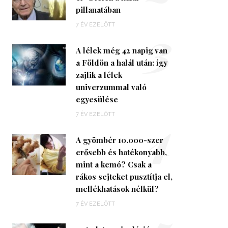
pillanatában
3
7 ÉV EZELŐTT
A lélek még 42 napig van
a Földön a halál után: így
zajlik a lélek
univerzummal való
egyesülése
4
7 ÉV EZELŐTT
A gyömbér 10.000-szer
erősebb és hatékonyabb,
mint a kemó? Csak a
rákos sejteket pusztítja el,
mellékhatások nélkül?
7 ÉV EZELŐTT