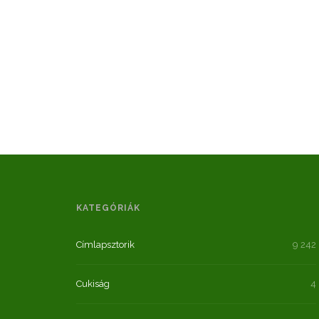
KATEGÓRIÁK
Címlapsztorik
9 242
Cukiság
4