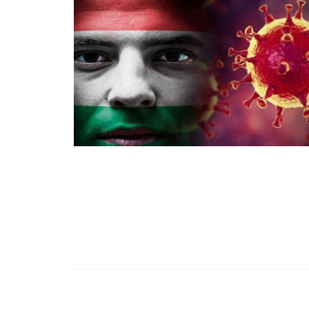
99,13%-OS HA
NULLÁZZA AZ 
EZ A MOTOR!