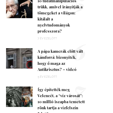
5
10 tudatmanipulációs
trükk, amivel irányítják a
tömegeket a világon:
kitálalt a
nyelvtudományok
professzora?
6
7 ÉV EZELŐTT
A pápa kamerák előtt vált
kámforrá: bizonyíték,
hogy ő maga az
Antikrisztus? – videó
7
5 ÉV EZELŐTT
Így építették meg
Velencét, a “víz városát”:
10 millió iszapba temetett
rönk tartja a vízfelszín