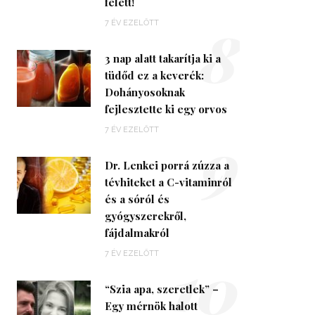
felett!
8
7 ÉV EZELŐTT
3 nap alatt takarítja ki a
tüdőd ez a keverék:
Dohányosoknak
fejlesztette ki egy orvos
9
7 ÉV EZELŐTT
Dr. Lenkei porrá zúzza a
tévhiteket a C-vitaminról
és a sóról és
gyógyszerekről,
fájdalmakról
10
7 ÉV EZELŐTT
“Szia apa, szeretlek” –
Egy mérnök halott