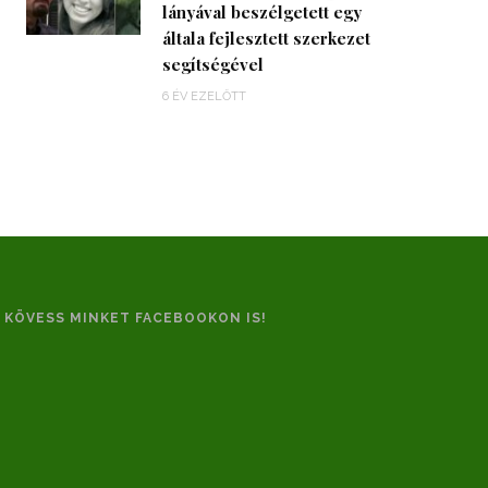
lányával beszélgetett egy
általa fejlesztett szerkezet
segítségével
6 ÉV EZELŐTT
KÖVESS MINKET FACEBOOKON IS!