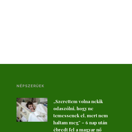
NÉPSZERŰEK
„Szerettem volna nekik
odaszólni, hogy ne
temessenek el, mert nem
haltam meg” – 6 nap után
ébredt fel a magyar nő