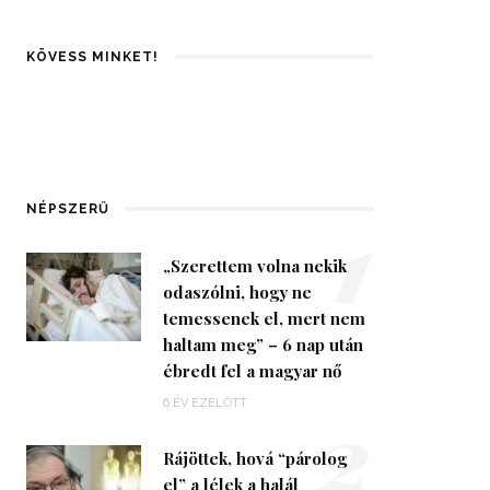
KÖVESS MINKET!
1
NÉPSZERŰ
„Szerettem volna nekik
odaszólni, hogy ne
temessenek el, mert nem
haltam meg” – 6 nap után
ébredt fel a magyar nő
2
6 ÉV EZELŐTT
Rájöttek, hová “párolog
el” a lélek a halál