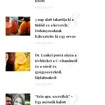
felett!
8
7 ÉV EZELŐTT
3 nap alatt takarítja ki a
tüdőd ez a keverék:
Dohányosoknak
fejlesztette ki egy orvos
9
7 ÉV EZELŐTT
Dr. Lenkei porrá zúzza a
tévhiteket a C-vitaminról
és a sóról és
gyógyszerekről,
fájdalmakról
10
7 ÉV EZELŐTT
“Szia apa, szeretlek” –
Egy mérnök halott