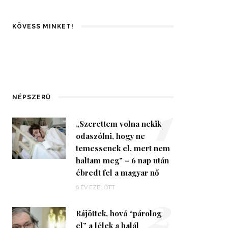
KÖVESS MINKET!
1
NÉPSZERŰ
„Szerettem volna nekik
odaszólni, hogy ne
temessenek el, mert nem
haltam meg” – 6 nap után
ébredt fel a magyar nő
2
6 ÉV EZELŐTT
Rájöttek, hová “párolog
el” a lélek a halál