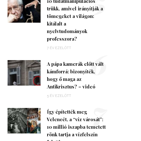
5
10 tudatmanipulációs
trükk, amivel irányítják a
tömegeket a világon:
kitálalt a
nyelvtudományok
professzora?
6
7 ÉV EZELŐTT
A pápa kamerák előtt vált
kámforrá: bizonyíték,
hogy ő maga az
Antikrisztus? – videó
7
5 ÉV EZELŐTT
Így építették meg
Velencét, a “víz városát”:
10 millió iszapba temetett
rönk tartja a vízfelszín