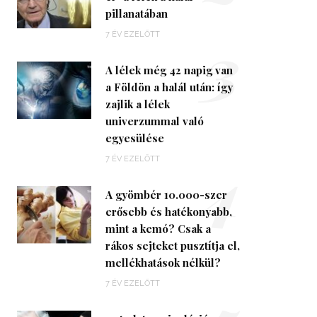
pillanatában
3
7 ÉV EZELŐTT
A lélek még 42 napig van
a Földön a halál után: így
zajlik a lélek
univerzummal való
egyesülése
4
7 ÉV EZELŐTT
A gyömbér 10.000-szer
erősebb és hatékonyabb,
mint a kemó? Csak a
rákos sejteket pusztítja el,
mellékhatások nélkül?
7 ÉV EZELŐTT