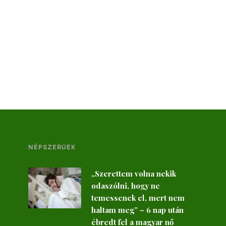
NÉPSZERŰEK
„Szerettem volna nekik
odaszólni, hogy ne
temessenek el, mert nem
haltam meg” – 6 nap után
ébredt fel a magyar nő