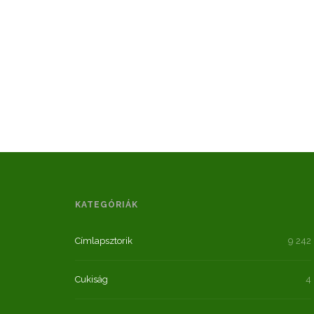
KATEGÓRIÁK
Címlapsztorik
9 242
Cukiság
4