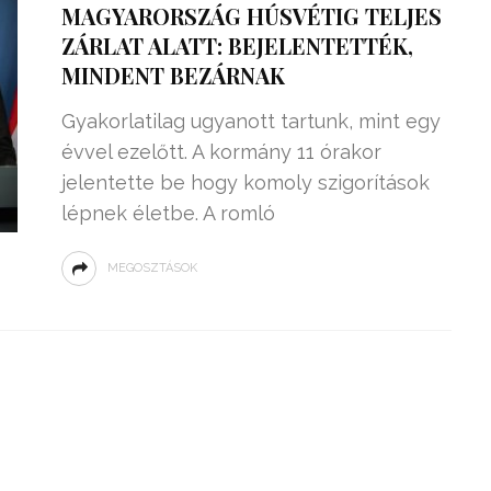
MAGYARORSZÁG HÚSVÉTIG TELJES
ZÁRLAT ALATT: BEJELENTETTÉK,
MINDENT BEZÁRNAK
Gyakorlatilag ugyanott tartunk, mint egy
évvel ezelőtt. A kormány 11 órakor
jelentette be hogy komoly szigorítások
lépnek életbe. A romló
MEGOSZTÁSOK
ZSENIÁLIS DOLOG TALÁLT KI
HÁROM DIÁK: VÉGTELEN
TÉKONYSÁGGAL
ENERGIÁT
ÁRAMSZÁMLÁT
TERMELHETNÉNEK A
FEKVŐRENDŐRÖK!