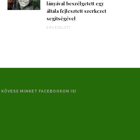
lányával beszélgetett egy
általa fejlesztett szerkezet
segítségével
6 ÉV EZELŐTT
KÖVESS MINKET FACEBOOKON IS!