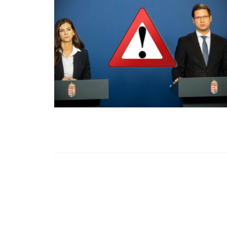
99,13%-OS HA
NULLÁZZA AZ 
EZ A MOTOR!