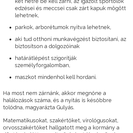
két hétre be kell zárni, az igazolt sportolók
edzései és meccsei csak zárt kapuk mögött
lehetnek,
parkok, arborétumok nyitva lehetnek,
aki tud otthoni munkavégzést biztosítani, az
biztosítson a dolgozóinak
határátlépést szigorítják
személyforgalomban,
maszkot mindenhol kell hordani.
Ha most nem zárnánk, akkor megnőne a
halálozások száma, és a nyitás is későbbre
tolódna, magyarázta Gulyás.
Matematikusokat, szakértőket, virológusokat,
orvosszakértőket hallgatott meg a kormány a