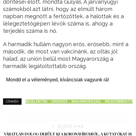
döntései előtt, mondta Gulyás. A járványügyi
számokból azt látni, hogy az elmúlt három
napban megnőtt a fertőzöttek, a halottak és a
lélegeztetőgépen lévők száma is, ahogy a
terjedés száma is nő.
A harmadik hullám nagyon erős, erősebb, mint a
második, de most van vakcinánk, az oltás jól
halad, az unión belül most Magyarország a
harmadik legátoltottabb ország.
Mondd el a véleményed, kíváncsiak vagyunk rá!
BEJELENTÁS
ÉRDEKES
MAGYARORSZÁG
MEGDÖBBENTŐ
CÍMKÉK
ELŐZŐ CIKK
VÁRATLAN DOLOG DERÜLT KI A KORONAVÍRUSRÓL, A KUTATÓKAT IS