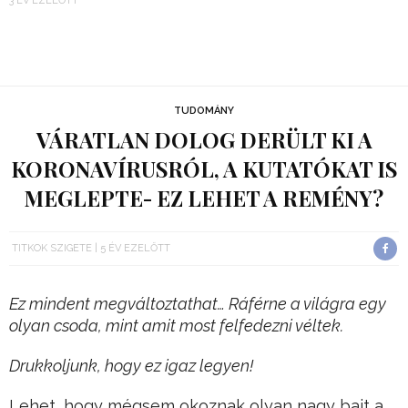
3 ÉV EZELŐTT
TUDOMÁNY
VÁRATLAN DOLOG DERÜLT KI A
KORONAVÍRUSRÓL, A KUTATÓKAT IS
MEGLEPTE- EZ LEHET A REMÉNY?
TITKOK SZIGETE
5 ÉV EZELŐTT
Ez mindent megváltoztathat… Ráférne a világra egy
olyan csoda, mint amit most felfedezni véltek.
Drukkoljunk, hogy ez igaz legyen!
Lehet, hogy mégsem okoznak olyan nagy bajt a