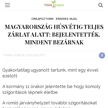
CÍMLAPSZTORIK
ÉRDEKES VILÁG
MAGYARORSZÁG HÚSVÉTIG TELJES
ZÁRLAT ALATT: BEJELENTETTÉK,
MINDENT BEZÁRNAK
TITKOK SZIGETE
5 ÉV EZELŐTT
Gyakorlatilag ugyanott tartunk, mint egy évvel
ezelőtt.
A kormány 11 órakor jelentette be hogy komoly
szigorítások lépnek életbe.
A romló járványhelyzet további szigorításokat