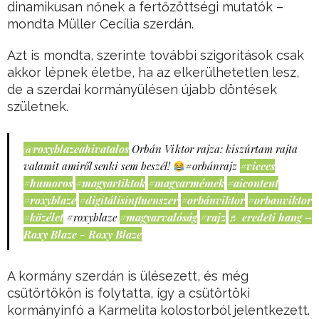
dinamikusan nőnek a fertőzöttségi mutatók –
mondta Müller Cecília szerdán.
Azt is mondta, szerinte további szigorítások csak
akkor lépnek életbe, ha az elkerülhetetlen lesz,
de a szerdai kormányülésen újabb döntések
születnek.
@roxyblazeahivatalos
Orbán Viktor rajza: kiszúrtam rajta
valamit amiről senki sem beszél!
#orbánrajz
#vicces
#humoros
#magyartiktok
#magyarmémek
#aicontent
#roxyblaze
#digitálisinfluenszer
#orbánviktor
#orbanviktor
#közélet
#roxyblaze
#magyarvalóság
#rajz
♬ eredeti hang –
Roxy Blaze - Roxy Blaze
A kormány szerdán is ülésezett, és még
csütörtökön is folytatta, így a csütörtöki
kormányinfó a Karmelita kolostorból jelentkezett.