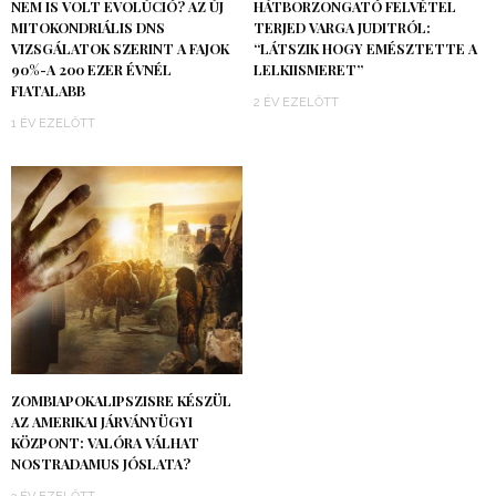
NEM IS VOLT EVOLÚCIÓ? AZ ÚJ
HÁTBORZONGATÓ FELVÉTEL
MITOKONDRIÁLIS DNS
TERJED VARGA JUDITRÓL:
VIZSGÁLATOK SZERINT A FAJOK
“LÁTSZIK HOGY EMÉSZTETTE A
90%-A 200 EZER ÉVNÉL
LELKIISMERET”
FIATALABB
2 ÉV EZELŐTT
1 ÉV EZELŐTT
ZOMBIAPOKALIPSZISRE KÉSZÜL
AZ AMERIKAI JÁRVÁNYÜGYI
KÖZPONT: VALÓRA VÁLHAT
NOSTRADAMUS JÓSLATA?