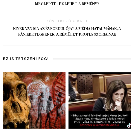
MEGLEPTE- EZ LEHET A REMÉNY?
KÖVETKEZŐ CIKK
KINEK VAN MA AZ ÉVFORDULÓJA? A MÉDIA HATALMÁNAK, A
PÁNIKBETEGEKNEK, A RÉMÜLET PROFESSZORJAINAK
EZ IS TETSZENI FOG!