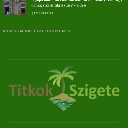
ő maga az Antikrisztus? – videó
5 ÉV EZELŐTT
KÖVESS MINKET FACEBOOKON IS!