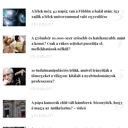
3
A lélek még 42 napig van a Földön a halál után: így
zajlik a lélek univerzummal való egyesülése
7 ÉV EZELŐTT
4
A gyömbér 10.000-szer erősebb és hatékonyabb, mint
a kemó? Csak a rákos sejteket pusztítja el,
mellékhatások nélkül?
7 ÉV EZELŐTT
5
10 tudatmanipulációs trükk, amivel irányítják a
tömegeket a világon: kitálalt a nyelvtudományok
professzora?
7 ÉV EZELŐTT
6
A pápa kamerák előtt vált kámforrá: bizonyíték, hogy
ő maga az Antikrisztus? – videó
5 ÉV EZELŐTT