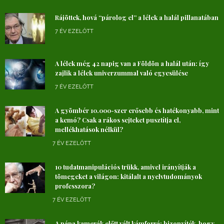
Rájöttek, hová “párolog el” a lélek a halál pillanatában
7 ÉV EZELŐTT
A lélek még 42 napig van a Földön a halál után: így
zajlik a lélek univerzummal való egyesülése
7 ÉV EZELŐTT
A gyömbér 10.000-szer erősebb és hatékonyabb, mint
a kemó? Csak a rákos sejteket pusztítja el,
mellékhatások nélkül?
7 ÉV EZELŐTT
10 tudatmanipulációs trükk, amivel irányítják a
tömegeket a világon: kitálalt a nyelvtudományok
professzora?
7 ÉV EZELŐTT
A pápa kamerák előtt vált kámforrá: bizonyíték, hogy