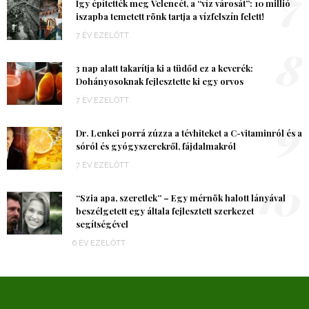
7
Így építették meg Velencét, a “víz városát”: 10 millió
iszapba temetett rönk tartja a vízfelszín felett!
7 ÉV EZELŐTT
8
3 nap alatt takarítja ki a tüdőd ez a keverék:
Dohányosoknak fejlesztette ki egy orvos
7 ÉV EZELŐTT
9
Dr. Lenkei porrá zúzza a tévhiteket a C-vitaminról és a
sóról és gyógyszerekről, fájdalmakról
7 ÉV EZELŐTT
10
“Szia apa, szeretlek” – Egy mérnök halott lányával
beszélgetett egy általa fejlesztett szerkezet
segítségével
6 ÉV EZELŐTT