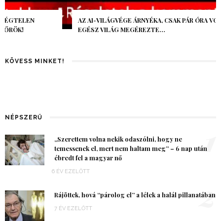
AZ AI-VILÁGVÉGE ÁRNYÉKA, CSAK PÁR ÓRA VOLT, MÉGIS AZ
EGÉSZ VILÁG MEGÉREZTE…
KÖVESS MINKET!
NÉPSZERŰ
1
„Szerettem volna nekik odaszólni, hogy ne
temessenek el, mert nem haltam meg” – 6 nap után
ébredt fel a magyar nő
6 ÉV EZELŐTT
2
Rájöttek, hová “párolog el” a lélek a halál pillanatában
7 ÉV EZELŐTT