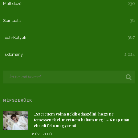
Múltidéző
236
Spirituális
38
Tech-Kütyük
387
Tudomány
2 624
NÉPSZERŰEK
„Szerettem volna nekik odaszólni, hogy ne
temessenek el, mert nem haltam meg” – 6 nap után
ébredt fel a magyar nő
6 ÉV EZELŐTT