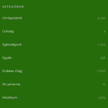
KATEGÓRIÁK
Címlapsztorik
9 242
Cukiság
4
Egészségünk
1 310
Egyéb
338
Érdekes Világ
7 666
Mi Lenne Ha…
11
Misztikum
1 979