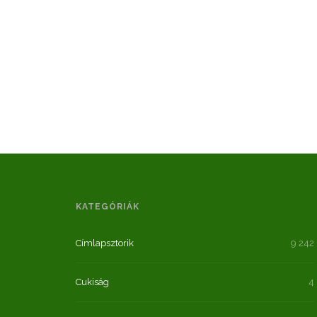
KATEGÓRIÁK
Címlapsztorik
9 242
Cukiság
4