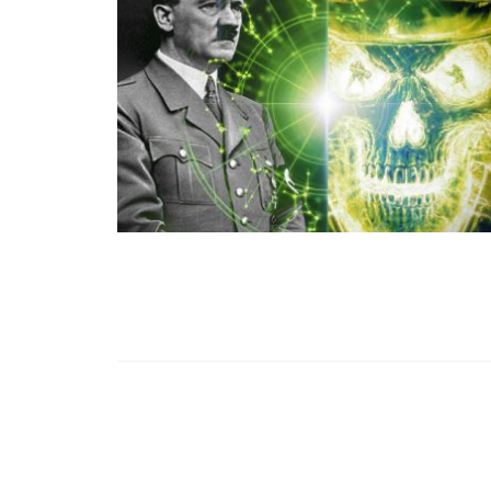
99,13%-OS HA
NULLÁZZA AZ 
EZ A MOTOR!