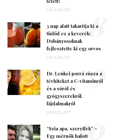
felett!
8
7 ÉV EZELŐTT
3 nap alatt takarítja ki a
tüdőd ez a keverék:
Dohányosoknak
fejlesztette ki egy orvos
9
7 ÉV EZELŐTT
Dr. Lenkei porrá zúzza a
tévhiteket a C-vitaminról
és a sóról és
gyógyszerekről,
fájdalmakról
10
7 ÉV EZELŐTT
“Szia apa, szeretlek” –
Egy mérnök halott