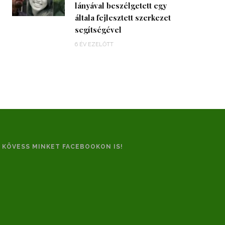
lányával beszélgetett egy
általa fejlesztett szerkezet
segítségével
6 ÉV EZELŐTT
KÖVESS MINKET FACEBOOKON IS!