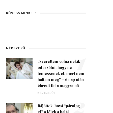
KÖVESS MINKET!
1
NÉPSZERŰ
„Szerettem volna nekik
odaszólni, hogy ne
temessenek el, mert nem
haltam meg” – 6 nap után
ébredt fel a magyar nő
2
6 ÉV EZELŐTT
Rájöttek, hová “párolog
el” a lélek a halál