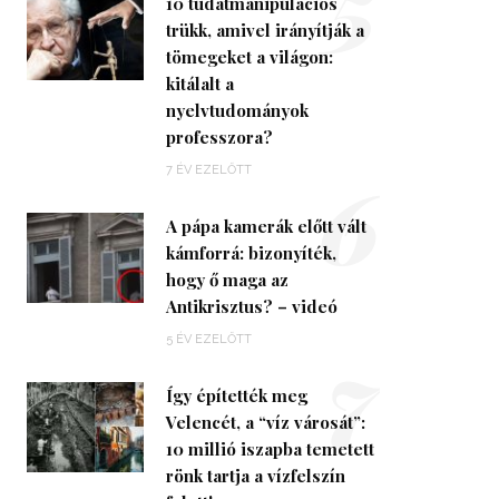
5
10 tudatmanipulációs
trükk, amivel irányítják a
tömegeket a világon:
kitálalt a
nyelvtudományok
professzora?
6
7 ÉV EZELŐTT
A pápa kamerák előtt vált
kámforrá: bizonyíték,
hogy ő maga az
Antikrisztus? – videó
7
5 ÉV EZELŐTT
Így építették meg
Velencét, a “víz városát”:
10 millió iszapba temetett
rönk tartja a vízfelszín