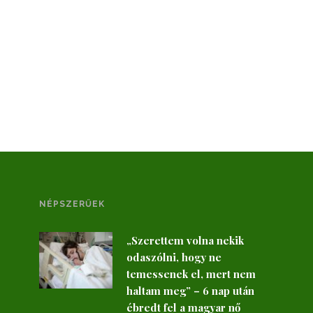
NÉPSZERŰEK
„Szerettem volna nekik
odaszólni, hogy ne
temessenek el, mert nem
haltam meg” – 6 nap után
ébredt fel a magyar nő