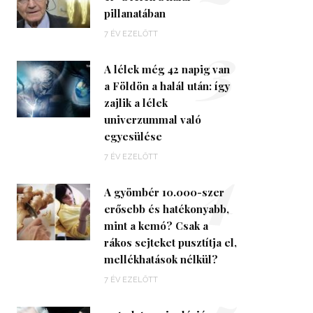
pillanatában
3
7 ÉV EZELŐTT
A lélek még 42 napig van
a Földön a halál után: így
zajlik a lélek
univerzummal való
egyesülése
4
7 ÉV EZELŐTT
A gyömbér 10.000-szer
erősebb és hatékonyabb,
mint a kemó? Csak a
rákos sejteket pusztítja el,
mellékhatások nélkül?
7 ÉV EZELŐTT