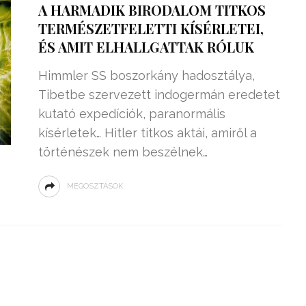
A HARMADIK BIRODALOM TITKOS
TERMÉSZETFELETTI KÍSÉRLETEI,
ÉS AMIT ELHALLGATTAK RÓLUK
Himmler SS boszorkány hadosztálya,
Tibetbe szervezett indogermán eredetet
kutató expedíciók, paranormális
kísérletek… Hitler titkos aktái, amiről a
történészek nem beszélnek…
MEGOSZTÁSOK
ZSENIÁLIS DOLOG TALÁLT KI
HÁROM DIÁK: VÉGTELEN
TÉKONYSÁGGAL
ENERGIÁT
ÁRAMSZÁMLÁT
TERMELHETNÉNEK A
FEKVŐRENDŐRÖK!