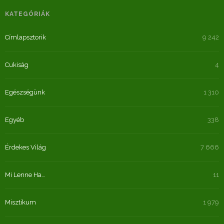
KATEGÓRIÁK
Címlapsztorik
9 242
Cukiság
4
Egészségünk
1 310
Egyéb
338
Érdekes Világ
7 666
Mi Lenne Ha…
11
Misztikum
1 979