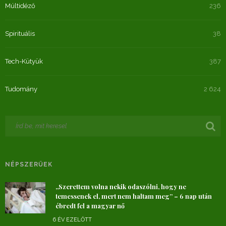
Múltidéző
236
Spirituális
38
Tech-Kütyük
387
Tudomány
2 624
NÉPSZERŰEK
„Szerettem volna nekik odaszólni, hogy ne
temessenek el, mert nem haltam meg” – 6 nap után
ébredt fel a magyar nő
6 ÉV EZELŐTT