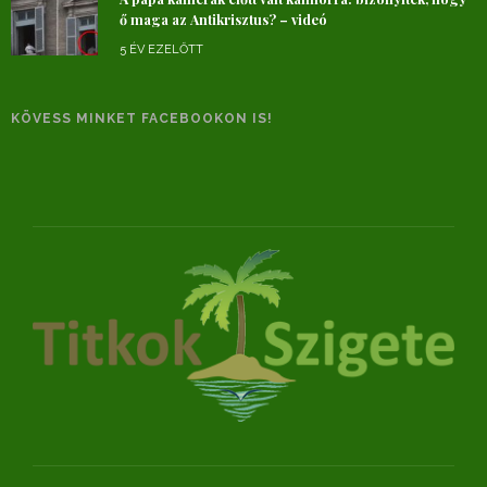
ő maga az Antikrisztus? – videó
5 ÉV EZELŐTT
KÖVESS MINKET FACEBOOKON IS!