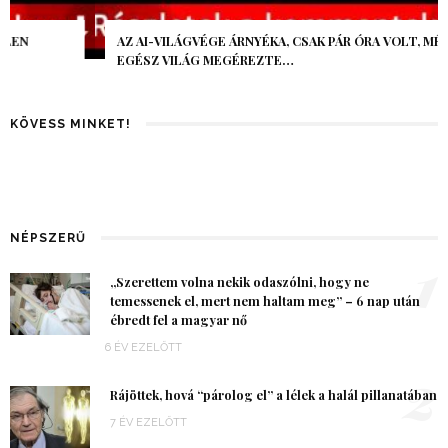
AZ AI-VILÁGVÉGE ÁRNYÉKA, CSAK PÁR ÓRA VOLT, MÉGIS AZ
EGÉSZ VILÁG MEGÉREZTE…
KÖVESS MINKET!
NÉPSZERŰ
1
„Szerettem volna nekik odaszólni, hogy ne
temessenek el, mert nem haltam meg” – 6 nap után
ébredt fel a magyar nő
6 ÉV EZELŐTT
2
Rájöttek, hová “párolog el” a lélek a halál pillanatában
7 ÉV EZELŐTT