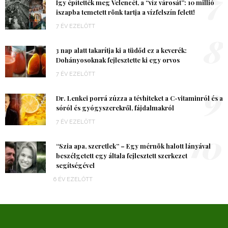
7
Így építették meg Velencét, a “víz városát”: 10 millió
iszapba temetett rönk tartja a vízfelszín felett!
7 ÉV EZELŐTT
8
3 nap alatt takarítja ki a tüdőd ez a keverék:
Dohányosoknak fejlesztette ki egy orvos
7 ÉV EZELŐTT
9
Dr. Lenkei porrá zúzza a tévhiteket a C-vitaminról és a
sóról és gyógyszerekről, fájdalmakról
7 ÉV EZELŐTT
10
“Szia apa, szeretlek” – Egy mérnök halott lányával
beszélgetett egy általa fejlesztett szerkezet
segítségével
6 ÉV EZELŐTT