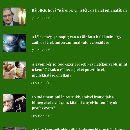
Rájöttek, hová “párolog el” a lélek a halál pillanatában
7 ÉV EZELŐTT
A lélek még 42 napig van a Földön a halál után: így
zajlik a lélek univerzummal való egyesülése
7 ÉV EZELŐTT
A gyömbér 10.000-szer erősebb és hatékonyabb, mint
a kemó? Csak a rákos sejteket pusztítja el,
mellékhatások nélkül?
7 ÉV EZELŐTT
10 tudatmanipulációs trükk, amivel irányítják a
tömegeket a világon: kitálalt a nyelvtudományok
professzora?
7 ÉV EZELŐTT
A pápa kamerák előtt vált kámforrá: bizonyíték, hogy