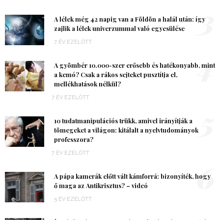
3
A lélek még 42 napig van a Földön a halál után: így
zajlik a lélek univerzummal való egyesülése
7 ÉV EZELŐTT
4
A gyömbér 10.000-szer erősebb és hatékonyabb, mint
a kemó? Csak a rákos sejteket pusztítja el,
mellékhatások nélkül?
7 ÉV EZELŐTT
5
10 tudatmanipulációs trükk, amivel irányítják a
tömegeket a világon: kitálalt a nyelvtudományok
professzora?
7 ÉV EZELŐTT
6
A pápa kamerák előtt vált kámforrá: bizonyíték, hogy
ő maga az Antikrisztus? – videó
5 ÉV EZELŐTT