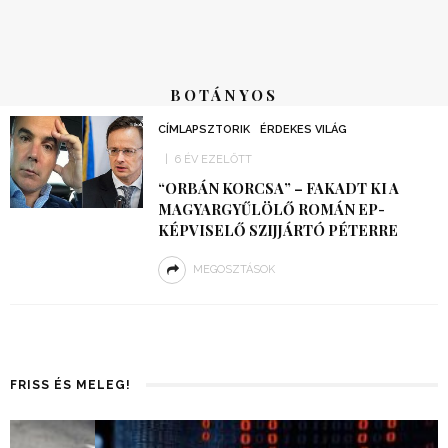
BOTÁNYOS
CÍMLAPSZTORIK
ÉRDEKES VILÁG
6 ÉV EZELŐTT
“ORBÁN KORCSA” – FAKADT KI A
MAGYARGYŰLÖLŐ ROMÁN EP-
KÉPVISELŐ SZIJJÁRTÓ PÉTERRE
MEGOSZTÁSOK
FRISS ÉS MELEG!