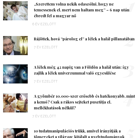
1
„Szerettem volna nekik odaszólni, hogy ne
temessenek el, mert nem haltam meg” – 6 nap után
ébredt fel a magyar nő
6 ÉV EZELŐTT
2
Rájöttek, hová “párolog el” a lélek a halál pillanatában
7 ÉV EZELŐTT
3
A lélek még 42 napig van a Földön a halál után: így
zajlik a lélek univerzummal való egyesülése
7 ÉV EZELŐTT
4
A gyömbér 10.000-szer erősebb és hatékonyabb, mint
a kemó? Csak a rákos sejteket pusztítja el,
mellékhatások nélkül?
7 ÉV EZELŐTT
5
10 tudatmanipulációs trükk, amivel irányítják a
tömegeket a világon: kitálalt a nyelvtudományok