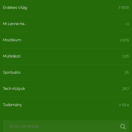
Érdekes Világ
7 666
Mi Lenne Ha…
11
Misztikum
1 979
Múltidéző
236
Spirituális
38
Tech-Kütyük
387
Tudomány
2 624