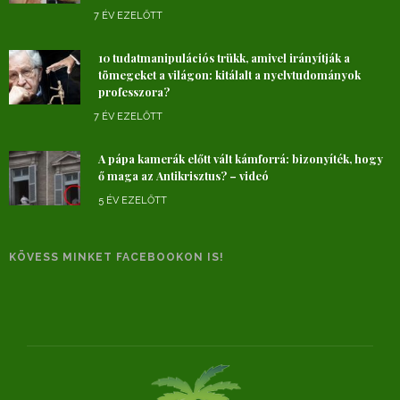
7 ÉV EZELŐTT
10 tudatmanipulációs trükk, amivel irányítják a
tömegeket a világon: kitálalt a nyelvtudományok
professzora?
7 ÉV EZELŐTT
A pápa kamerák előtt vált kámforrá: bizonyíték, hogy
ő maga az Antikrisztus? – videó
5 ÉV EZELŐTT
KÖVESS MINKET FACEBOOKON IS!