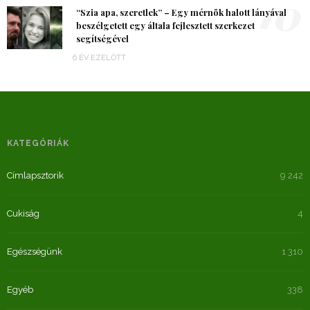
10
“Szia apa, szeretlek” – Egy mérnök halott lányával
beszélgetett egy általa fejlesztett szerkezet
segítségével
6 ÉV EZELŐTT
KATEGÓRIÁK
Címlapsztorik
9 242
Cukiság
4
Egészségünk
1 310
Egyéb
338