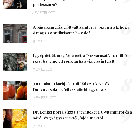
professzora?
7 ÉV EZELŐTT
6
A pápa kamerák előtt vált kámforrá: bizonyíték, hogy
ő maga az Antikrisztus? – videó
5 ÉV EZELŐTT
7
Így építették meg Velencét, a “víz városát”: 10 millió
iszapba temetett rönk tartja a vízfelszín felett!
7 ÉV EZELŐTT
8
3 nap alatt takarítja ki a tüdőd ez a keverék:
Dohányosoknak fejlesztette ki egy orvos
7 ÉV EZELŐTT
9
Dr. Lenkei porrá zúzza a tévhiteket a C-vitaminról és a
sóról és gyógyszerekről, fájdalmakról
7 ÉV EZELŐTT