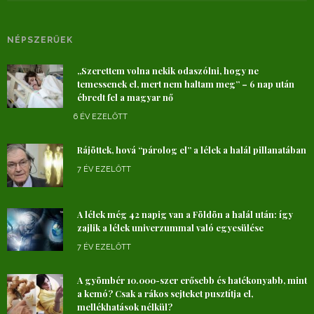
NÉPSZERŰEK
„Szerettem volna nekik odaszólni, hogy ne
temessenek el, mert nem haltam meg” – 6 nap után
ébredt fel a magyar nő
6 ÉV EZELŐTT
Rájöttek, hová “párolog el” a lélek a halál pillanatában
7 ÉV EZELŐTT
A lélek még 42 napig van a Földön a halál után: így
zajlik a lélek univerzummal való egyesülése
7 ÉV EZELŐTT
A gyömbér 10.000-szer erősebb és hatékonyabb, mint
a kemó? Csak a rákos sejteket pusztítja el,
mellékhatások nélkül?