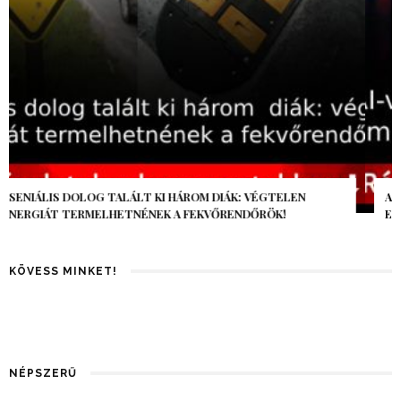
AZ AI-VILÁGVÉGE ÁRNYÉKA, CSAK PÁR ÓRA VOLT, MÉGIS AZ
EGÉSZ VILÁG MEGÉREZTE…
KÖVESS MINKET!
NÉPSZERŰ