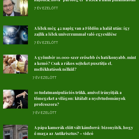
7 ÉV EZELŐTT
A lélek még 42 napig van a Földön a halál után: így
zajlik a lélek univerzummal való egyesülése
7 ÉV EZELŐTT
A gyömbér 10.000-szer erősebb és hatékonyabb, mint
a kemó? Csak a rákos sejteket pusztítja el,
mellékhatások nélkül?
7 ÉV EZELŐTT
10 tudatmanipulációs trükk, amivel irányítják a
tömegeket a világon: kitálalt a nyelvtudományok
professzora?
7 ÉV EZELŐTT
A pápa kamerák előtt vált kámforrá: bizonyíték, hogy
ő maga az Antikrisztus? – videó