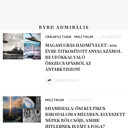
BYRD ADMIRÁLIS
CÍMLAPSZTORIK
MISZTIKUM
4 ÉV EZELŐTT
MAGASUGRÁS HADMŰVELET : 100
ÉVRE TITKOSÍTOTT ANYAG SZÁMOL
BE UFÓKKAL VALÓ
ÖSSZECSAPÁSRÓL AZ
ANTARKTISZON!
MEGOSZTÁSOK
MISZTIKUM
7 ÉV EZELŐTT
SHAMBHALA: ŐSI KULTIKUS
BIRODALOM A MÉLYBEN, ELVESZETT
NÉPEK BÖLCSŐJE, AMIRE
HITLERNEK IS FÁJT A FOGA?