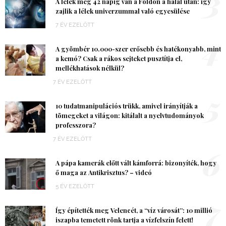
3
A lélek még 42 napig van a Földön a halál után: így
zajlik a lélek univerzummal való egyesülése
7 ÉV EZELŐTT
4
A gyömbér 10.000-szer erősebb és hatékonyabb, mint
a kemó? Csak a rákos sejteket pusztítja el,
mellékhatások nélkül?
7 ÉV EZELŐTT
5
10 tudatmanipulációs trükk, amivel irányítják a
tömegeket a világon: kitálalt a nyelvtudományok
professzora?
7 ÉV EZELŐTT
6
A pápa kamerák előtt vált kámforrá: bizonyíték, hogy
ő maga az Antikrisztus? – videó
5 ÉV EZELŐTT
7
Így építették meg Velencét, a “víz városát”: 10 millió
iszapba temetett rönk tartja a vízfelszín felett!