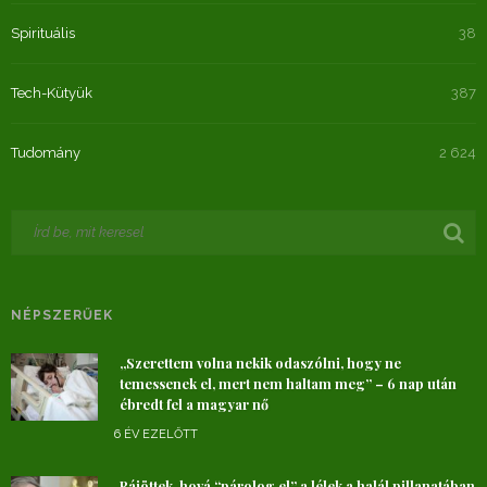
Spirituális
38
Tech-Kütyük
387
Tudomány
2 624
NÉPSZERŰEK
„Szerettem volna nekik odaszólni, hogy ne
temessenek el, mert nem haltam meg” – 6 nap után
ébredt fel a magyar nő
6 ÉV EZELŐTT
Rájöttek, hová “párolog el” a lélek a halál pillanatában