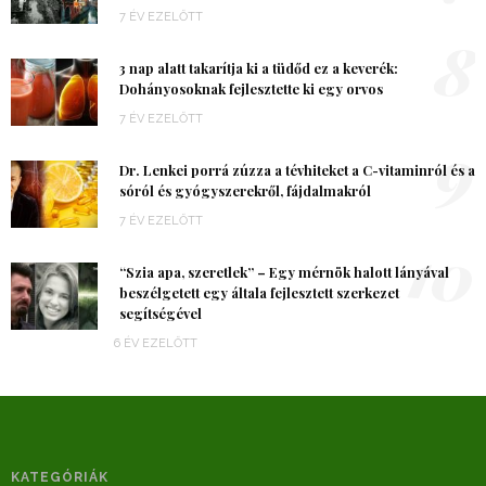
7 ÉV EZELŐTT
8
3 nap alatt takarítja ki a tüdőd ez a keverék:
Dohányosoknak fejlesztette ki egy orvos
7 ÉV EZELŐTT
9
Dr. Lenkei porrá zúzza a tévhiteket a C-vitaminról és a
sóról és gyógyszerekről, fájdalmakról
7 ÉV EZELŐTT
10
“Szia apa, szeretlek” – Egy mérnök halott lányával
beszélgetett egy általa fejlesztett szerkezet
segítségével
6 ÉV EZELŐTT
KATEGÓRIÁK