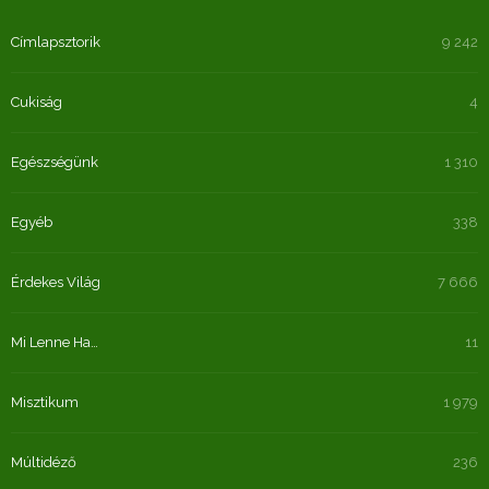
Címlapsztorik
9 242
Cukiság
4
Egészségünk
1 310
Egyéb
338
Érdekes Világ
7 666
Mi Lenne Ha…
11
Misztikum
1 979
Múltidéző
236