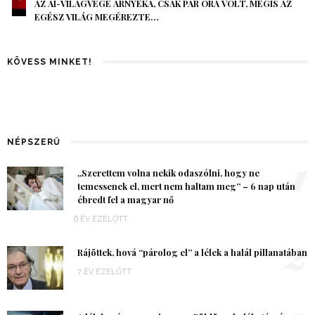
AZ AI-VILÁGVÉGE ÁRNYÉKA, CSAK PÁR ÓRA VOLT, MÉGIS AZ
EGÉSZ VILÁG MEGÉREZTE…
KÖVESS MINKET!
NÉPSZERŰ
1
„Szerettem volna nekik odaszólni, hogy ne
temessenek el, mert nem haltam meg” – 6 nap után
ébredt fel a magyar nő
6 ÉV EZELŐTT
2
Rájöttek, hová “párolog el” a lélek a halál pillanatában
7 ÉV EZELŐTT