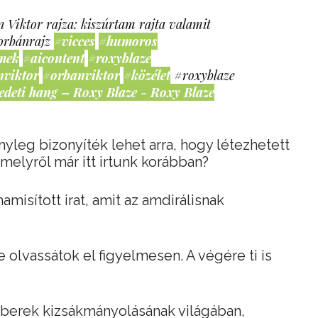
 Viktor rajza: kiszúrtam rajta valamit
orbánrajz
#vicces
#humoros
mek
#aicontent
#roxyblaze
nviktor
#orbanviktor
#közélet
#roxyblaze
edeti hang – Roxy Blaze - Roxy Blaze
ényleg bizonyíték lehet arra, hogy létezhetett
melyről már itt irtunk korábban?
amisított irat, amit az amdirálisnak
 olvassátok el figyelmesen. A végére ti is
berek kizsákmányolásának világában,