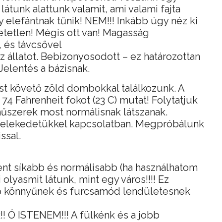
 látunk alattunk valamit, ami valami fajta
gy elefántnak tűnik! NEM!!! Inkább úgy néz ki
etetlen! Mégis ott van! Magasság
, és távcsővel
 állatot. Bebizonyosodott – ez határozottan
Jelentés a bázisnak.
st követő zöld dombokkal találkozunk. A
74 Fahrenheit fokot (23 C) mutat! Folytatjuk
 műszerek most normálisnak látszanak.
cselekedetükkel kapcsolatban. Megpróbálunk
ssal.
lent síkabb és normálisabb (ha használhatom
mi olyasmit látunk, mint egy város!!!! Ez
ép könnyűnek és furcsamód lendületesnek
! Ó ISTENEM!!! A fülkénk és a jobb