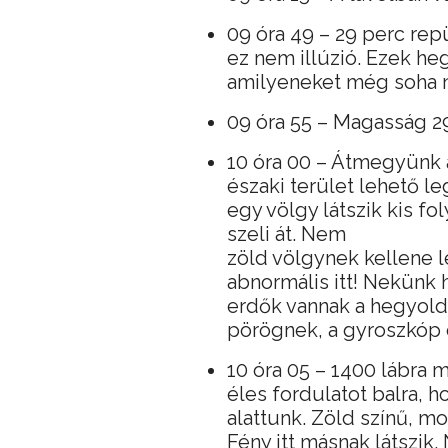
09 óra 49 – 29 perc repü
ez nem illúzió. Ezek he
amilyeneket még soha n
09 óra 55 – Magasság 29
10 óra 00 – Átmegyünk a
északi terület lehető le
egy völgy látszik kis fo
szeli át. Nem
zöld völgynek kellene l
abnormális itt! Nekünk h
erdők vannak a hegyold
pörögnek, a gyroszkóp el
10 óra 05 – 1400 lábra
éles fordulatot balra,
alattunk. Zöld színű, mo
Fény itt másnak látszik