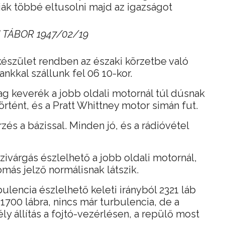
k többé eltusolni majd az igazságot
 TÁBOR 1947/02/19
készület rendben az északi körzetbe való
ankkal szállunk fel 06 10-kor.
g keverék a jobb oldali motornál túl dúsnak
történt, és a Pratt Whittney motor simán fut.
zés a bázissal. Minden jó, és a rádióvétel
zivárgás észlelhető a jobb oldali motornál,
más jelző normálisnak látszik.
ulencia észlelhető keleti irányból 2321 láb
1700 lábra, nincs már turbulencia, de a
ly állítás a fojtó-vezérlésen, a repülő most