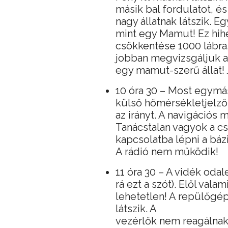
másik bal fordulatot, és
nagy állatnak látszik. E
mint egy Mamut! Ez hih
csökkentése 1000 lábra
jobban megvizsgáljuk az
egy mamut-szerű állat! 
10 óra 30 – Most egymá
külső hőmérsékletjelző 
az irányt. A navigációs
Tanácstalan vagyok a 
kapcsolatba lépni a bázi
A rádió nem működik!
11 óra 30 – A vidék oda
rá ezt a szót). Elől vala
lehetetlen! A repülőg
látszik. A
vezérlők nem reagálnak!