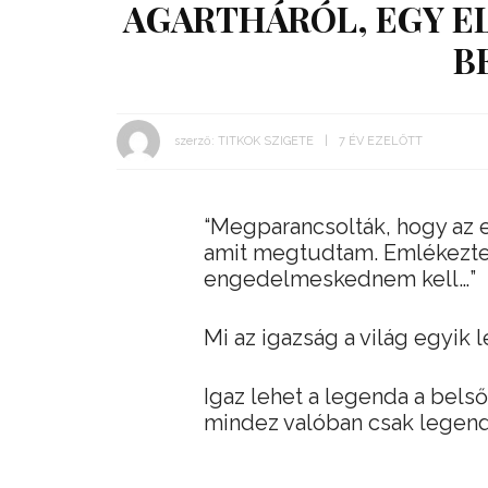
AGARTHÁRÓL, EGY E
B
szerző:
TITKOK SZIGETE
7 ÉV EZELŐTT
“Megparancsolták, hogy az 
amit megtudtam. Emlékeztet
engedelmeskednem kell…”
Mi az igazság a világ egyik
Igaz lehet a legenda a belső 
mindez valóban csak legen