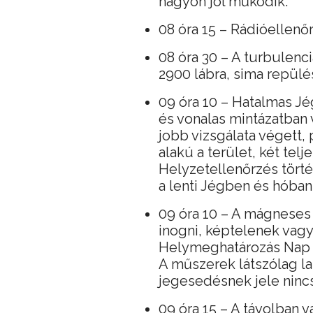
nagyon jól működik.
08 óra 15 – Rádióellenőr
08 óra 30 – A turbulenc
2900 lábra, sima repülés
09 óra 10 – Hatalmas Jé
és vonalas mintázatban 
jobb vizsgálata végett, 
alakú a terület, két telje
Helyzetellenőrzés törté
a lenti Jégben és hóban
09 óra 10 – A mágneses
inogni, képtelenek vagy
Helymeghatározás Nap i
A műszerek látszólag l
jegesedésnek jele ninc
09 óra 15 – A távolban v