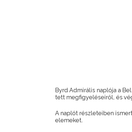
Byrd Admirális naplója a Be
tett megfigyeléseiről, és vé
A naplót részleteiben ismer
elemeket.