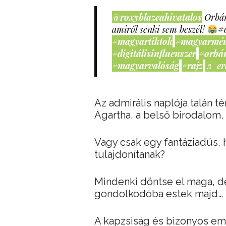
@roxyblazeahivatalos
Orbán
amiről senki sem beszél!
#
#magyartiktok
#magyarmé
#digitálisinfluenszer
#orbá
#magyarvalóság
#rajz
♬ er
Az admirális naplója talán t
Agartha, a belső birodalom, 
Vagy csak egy fantáziadús, h
tulajdonítanak?
Mindenki döntse el maga, de
gondolkodóba estek majd…
A kapzsiság és bizonyos em