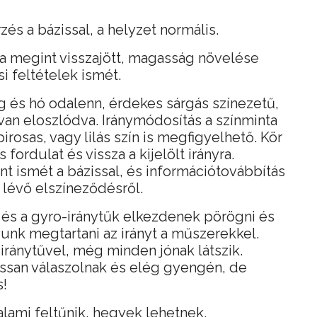
zés a bázissal, a helyzet normális.
ia megint visszajött, magasság növelése
i feltételek ismét.
g és hó odalenn, érdekes sárgás színezetű,
van eloszlódva. Iránymódosítás a színminta
pirosas, vagy lilás szín is megfigyelhető. Kör
s fordulat és vissza a kijelölt irányra.
nt ismét a bázissal, és információtovábbítás
 lévő elszíneződésről.
 és a gyro-iránytűk elkezdenek pörögni és
unk megtartani az irányt a műszerekkel.
ránytűvel, még minden jónak látszik.
assan válaszolnak és elég gyengén, de
s!
alami feltűnik, hegyek lehetnek.