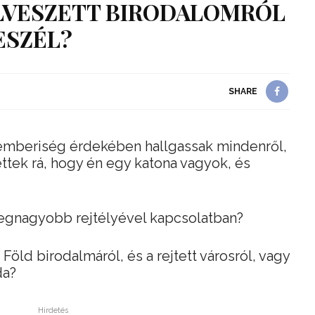
LVESZETT BIRODALOMRÓL
ESZÉL?
SHARE
emberiség érdekében hallgassak mindenről,
tek rá, hogy én egy katona vagyok, és
 legnagyobb rejtélyével kapcsolatban?
Föld birodalmáról, és a rejtett városról, vagy
da?
Hirdetés