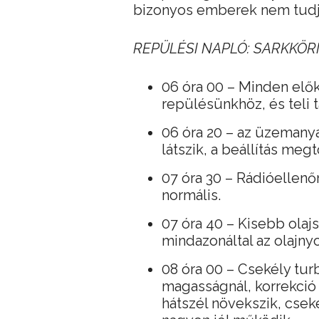
bizonyos emberek nem tudjá
REPÜLÉSI NAPLÓ: SARKKÖRI
06 óra 00 – Minden elő
repülésünkhöz, és teli t
06 óra 20 – az üzemanya
látszik, a beállítás meg
07 óra 30 – Rádióellenőr
normális.
07 óra 40 – Kisebb olajs
mindazonáltal az olajnyo
08 óra 00 – Csekély turb
magasságnál, korrekció 
hátszél növekszik, cseké