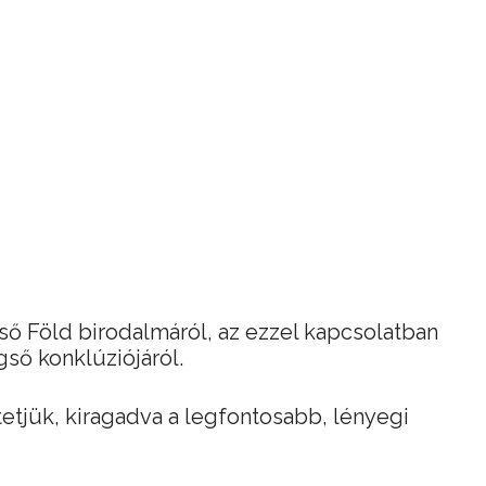
lső Föld birodalmáról, az ezzel kapcsolatban
gső konklúziójáról.
tetjük, kiragadva a legfontosabb, lényegi