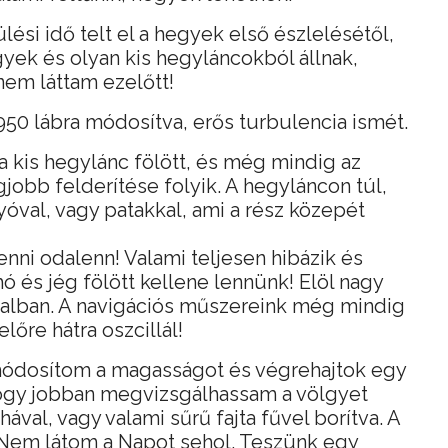
lési idő telt el a hegyek első észlelésétől,
gyek és olyan kis hegyláncokból állnak,
em láttam ezelőtt!
50 lábra módosítva, erős turbulencia ismét.
 kis hegylánc fölött, és még mindig az
gjobb felderítése folyik. A hegyláncon túl,
lyóval, vagy patakkal, ami a rész közepét
enni odalenn! Valami teljesen hibázik és
ó és jég fölött kellene lennünk! Elöl nagy
alban. A navigációs műszereink még mindig
őre hátra oszcillál!
 módosítom a magasságot és végrehajtok egy
 hogy jobban megvizsgálhassam a völgyet
hával, vagy valami sűrű fajta fűvel borítva. A
. Nem látom a Napot sehol. Teszünk egy