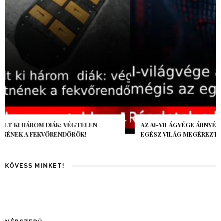
AZ AI-VILÁGVÉGE ÁRNYÉKA, CSAK PÁR ÓRA VOLT, MÉGIS AZ
EGÉSZ VILÁG MEGÉREZTE…
KÖVESS MINKET!