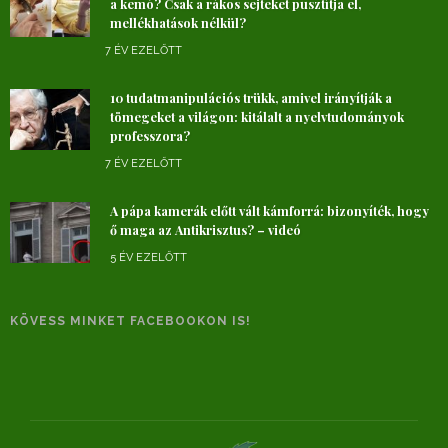
a kemó? Csak a rákos sejteket pusztítja el,
mellékhatások nélkül?
7 ÉV EZELŐTT
10 tudatmanipulációs trükk, amivel irányítják a
tömegeket a világon: kitálalt a nyelvtudományok
professzora?
7 ÉV EZELŐTT
A pápa kamerák előtt vált kámforrá: bizonyíték, hogy
ő maga az Antikrisztus? – videó
5 ÉV EZELŐTT
KÖVESS MINKET FACEBOOKON IS!