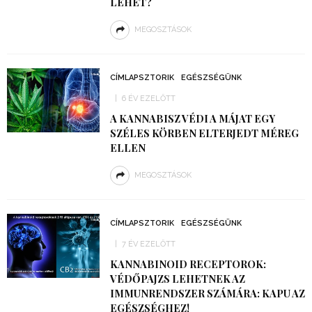
LEHET?
MEGOSZTÁSOK
CÍMLAPSZTORIK
EGÉSZSÉGÜNK
6 ÉV EZELŐTT
A KANNABISZ VÉDI A MÁJAT EGY
SZÉLES KÖRBEN ELTERJEDT MÉREG
ELLEN
MEGOSZTÁSOK
CÍMLAPSZTORIK
EGÉSZSÉGÜNK
7 ÉV EZELŐTT
KANNABINOID RECEPTOROK:
VÉDŐPAJZS LEHETNEK AZ
IMMUNRENDSZER SZÁMÁRA: KAPU AZ
EGÉSZSÉGHEZ!