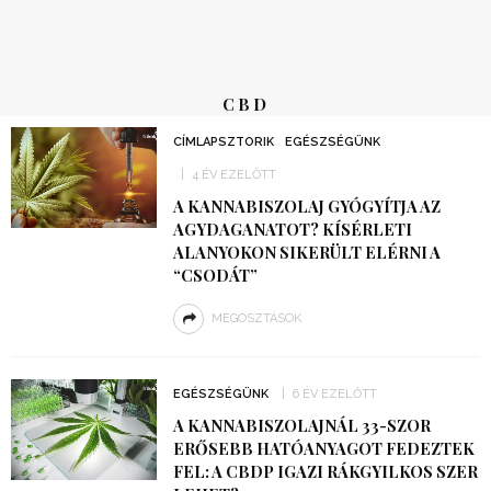
CBD
CÍMLAPSZTORIK
EGÉSZSÉGÜNK
4 ÉV EZELŐTT
A KANNABISZOLAJ GYÓGYÍTJA AZ
AGYDAGANATOT? KÍSÉRLETI
ALANYOKON SIKERÜLT ELÉRNI A
“CSODÁT”
MEGOSZTÁSOK
EGÉSZSÉGÜNK
6 ÉV EZELŐTT
A KANNABISZOLAJNÁL 33-SZOR
ERŐSEBB HATÓANYAGOT FEDEZTEK
FEL: A CBDP IGAZI RÁKGYILKOS SZER