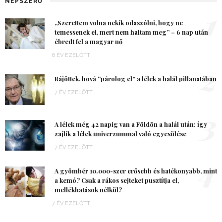
NÉPSZERŰ
1
„Szerettem volna nekik odaszólni, hogy ne
temessenek el, mert nem haltam meg” – 6 nap után
ébredt fel a magyar nő
6 ÉV EZELŐTT
2
Rájöttek, hová “párolog el” a lélek a halál pillanatában
7 ÉV EZELŐTT
3
A lélek még 42 napig van a Földön a halál után: így
zajlik a lélek univerzummal való egyesülése
7 ÉV EZELŐTT
4
A gyömbér 10.000-szer erősebb és hatékonyabb, mint
a kemó? Csak a rákos sejteket pusztítja el,
mellékhatások nélkül?
7 ÉV EZELŐTT