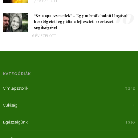
7 ÉV EZELŐTT
10
“Szia apa, szeretlek” – Egy mérnök halott lányával
beszélgetett egy általa fejlesztett szerkezet
segítségével
6 ÉV EZELŐTT
KATEGÓRIÁK
Címlapsztorik
9 242
Cukiság
4
Egészségünk
1 310