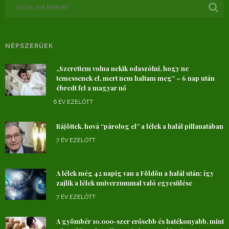
NÉPSZERŰEK
„Szerettem volna nekik odaszólni, hogy ne
temessenek el, mert nem haltam meg” – 6 nap után
ébredt fel a magyar nő
6 ÉV EZELŐTT
Rájöttek, hová “párolog el” a lélek a halál pillanatában
7 ÉV EZELŐTT
A lélek még 42 napig van a Földön a halál után: így
zajlik a lélek univerzummal való egyesülése
7 ÉV EZELŐTT
A gyömbér 10.000-szer erősebb és hatékonyabb, mint