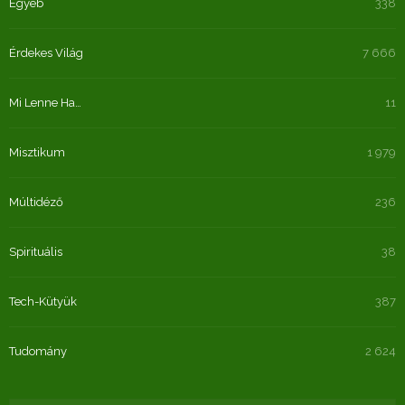
Egyéb
338
Érdekes Világ
7 666
Mi Lenne Ha…
11
Misztikum
1 979
Múltidéző
236
Spirituális
38
Tech-Kütyük
387
Tudomány
2 624