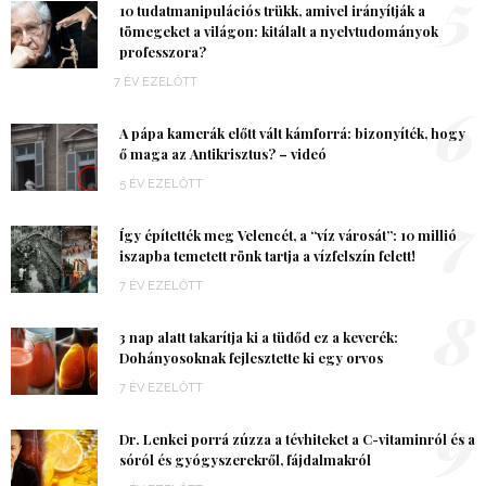
5
10 tudatmanipulációs trükk, amivel irányítják a
tömegeket a világon: kitálalt a nyelvtudományok
professzora?
7 ÉV EZELŐTT
6
A pápa kamerák előtt vált kámforrá: bizonyíték, hogy
ő maga az Antikrisztus? – videó
5 ÉV EZELŐTT
7
Így építették meg Velencét, a “víz városát”: 10 millió
iszapba temetett rönk tartja a vízfelszín felett!
7 ÉV EZELŐTT
8
3 nap alatt takarítja ki a tüdőd ez a keverék:
Dohányosoknak fejlesztette ki egy orvos
7 ÉV EZELŐTT
9
Dr. Lenkei porrá zúzza a tévhiteket a C-vitaminról és a
sóról és gyógyszerekről, fájdalmakról