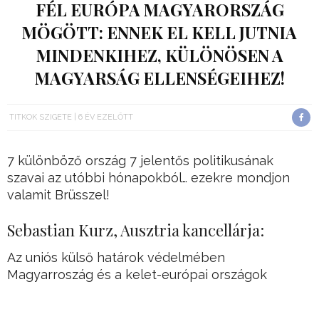
FÉL EURÓPA MAGYARORSZÁG
MÖGÖTT: ENNEK EL KELL JUTNIA
MINDENKIHEZ, KÜLÖNÖSEN A
MAGYARSÁG ELLENSÉGEIHEZ!
TITKOK SZIGETE
6 ÉV EZELŐTT
7 különböző ország 7 jelentős politikusának
szavai az utóbbi hónapokból… ezekre mondjon
valamit Brüsszel!
Sebastian Kurz, Ausztria kancellárja:
Az uniós külső határok védelmében
Magyarroszág és a kelet-európai országok
vezető szerepet játszanak.