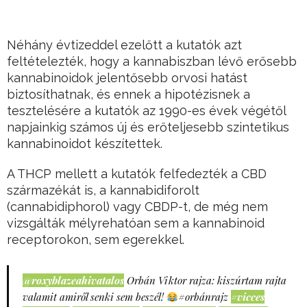
Néhány évtizeddel ezelőtt a kutatók azt
feltételezték, hogy a kannabiszban lévő erősebb
kannabinoidok jelentősebb orvosi hatást
biztosíthatnak, és ennek a hipotézisnek a
tesztelésére a kutatók az 1990-es évek végétől
napjainkig számos új és erőteljesebb szintetikus
kannabinoidot készítettek.
A THCP mellett a kutatók felfedezték a CBD
származékát is, a kannabidiforolt
(cannabidiphorol) vagy CBDP-t, de még nem
vizsgálták mélyrehatóan sem a kannabinoid
receptorokon, sem egerekkel.
@roxyblazeahivatalos
Orbán Viktor rajza: kiszúrtam rajta
valamit amiről senki sem beszél!
#orbánrajz
#vicces