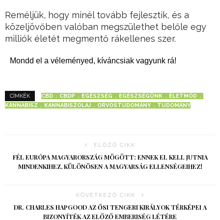
Reméljük, hogy minél tovább fejlesztik, és a
közeljövőben valóban megszülethet belőle egy
milliók életét megmentő rákellenes szer.
Mondd el a véleményed, kíváncsiak vagyunk rá!
CBD
CBDP
EGÉSZSÉG
EGÉSZSÉGÜNK
ÉLETMÓD
CÍMKÉK
KANNABISZ
KANNABISZOLAJ
ORVOSTUDOMÁNY
TUDOMÁNY
ELŐZŐ CIKK
FÉL EURÓPA MAGYARORSZÁG MÖGÖTT: ENNEK EL KELL JUTNIA
MINDENKIHEZ, KÜLÖNÖSEN A MAGYARSÁG ELLENSÉGEIHEZ!
KÖVETKEZŐ CIKK
DR. CHARLES HAPGOOD AZ ŐSI TENGERI KIRÁLYOK TÉRKÉPEI A
BIZONYÍTÉK AZ ELŐZŐ EMBERISÉG LÉTÉRE