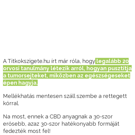
A Titkokszigete.hu írt már róla, hogy
legalább 20
orvosi tanulmány létezik arról, hogyan pusztítja
a tumorsejteket, miközben az egészségeseket
épen hagyja.
Mellékhatás mentesen száll szembe a rettegett
kórral.
Na most, ennek a CBD anyagnak a 30-szor
erősebb, azaz 30-szor hatékonyabb formáját
fedezték most fel!