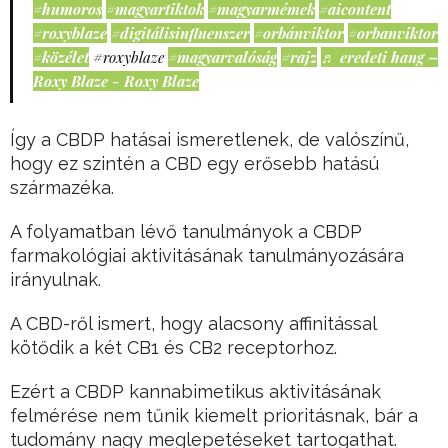
#humoros
#magyartiktok
#magyarmémek
#aicontent
#roxyblaze
#digitálisinfluenszer
#orbánviktor
#orbanviktor
#közélet
#roxyblaze
#magyarvalóság
#rajz
♬ eredeti hang –
Roxy Blaze - Roxy Blaze
Így a CBDP hatásai ismeretlenek, de valószínű,
hogy ez szintén a CBD egy erősebb hatású
származéka.
A folyamatban lévő tanulmányok a CBDP
farmakológiai aktivitásának tanulmányozására
irányulnak.
A CBD-ről ismert, hogy alacsony affinitással
kötődik a két CB1 és CB2 receptorhoz.
Ezért a CBDP kannabimetikus aktivitásának
felmérése nem tűnik kiemelt prioritásnak, bár a
tudomány nagy meglepetéseket tartogathat.