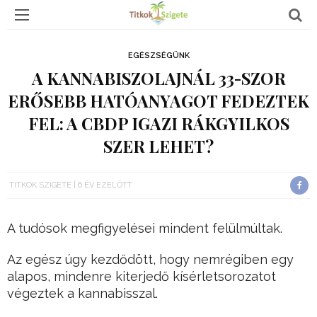
EGÉSZSÉGÜNK
A KANNABISZOLAJNÁL 33-SZOR
ERŐSEBB HATÓANYAGOT FEDEZTEK
FEL: A CBDP IGAZI RÁKGYILKOS
SZER LEHET?
TITKOK SZIGETE
6 ÉV EZELŐTT
A tudósok megfigyelései mindent felülmúltak.
Az egész úgy kezdődött, hogy nemrégiben egy
alapos, mindenre kiterjedő kísérletsorozatot
végeztek a kannabisszal.