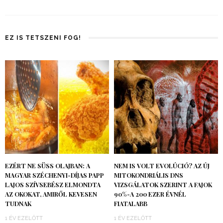
EZ IS TETSZENI FOG!
EZÉRT NE SÜSS OLAJBAN: A
NEM IS VOLT EVOLÚCIÓ? AZ ÚJ
MAGYAR SZÉCHENYI-DÍJAS PAPP
MITOKONDRIÁLIS DNS
LAJOS SZÍVSEBÉSZ ELMONDTA
VIZSGÁLATOK SZERINT A FAJOK
AZ OKOKAT, AMIRŐL KEVESEN
90%-A 200 EZER ÉVNÉL
TUDNAK
FIATALABB
1 ÉV EZELŐTT
1 ÉV EZELŐTT