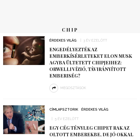
CHIP
ÉRDEKES VILÁG
3 ÉV EZELŐTT
ENGEDÉLYEZTÉK AZ
EMBERKÍSÉRLETEKET ELON MUSK
AGYBA ÜLTETETT CHIPJEIHEZ:
ORWELLI VÍZIÓ, TÁVIRÁNYÍTOTT
EMBERISÉG?
MEGOSZTÁSOK
CÍMLAPSZTORIK
ÉRDEKES VILÁG
5 ÉV EZELŐTT
EGY CÉG TÉNYLEG CHIPET RAK AZ
OLTOTT EMBEREKBE, DE JÓ OKKAL