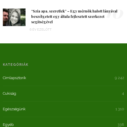
10
“Szia apa, szeretlek” – Egy mérnök halott lányával
beszélgetett egy általa fejlesztett szerkezet
segítségével
6 ÉV EZELŐTT
KATEGÓRIÁK
Címlapsztorik
9 242
Cukiság
4
Egészségünk
1 310
Egyéb
338