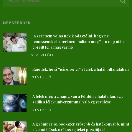
NÉPSZERŰEK
„Szerettem volna nekik odaszólni, hogy ne
temessenek el, mert nem haltam meg” – 6 nap után
ébredt fel a magyar nő
6 ÉV EZELŐTT
Rájöttek, hová “párolog el” a lélek a halál pillanatában
7 ÉV EZELŐTT
A lélek még 42 napig van a Földön a halál után: így
zajlik a lélek univerzummal való egyesülése
7 ÉV EZELŐTT
A gyömbér 10.000-szer erősebb és hatékonyabb, mint
a kemó? Csak a rákos sejteket pusztítja el,