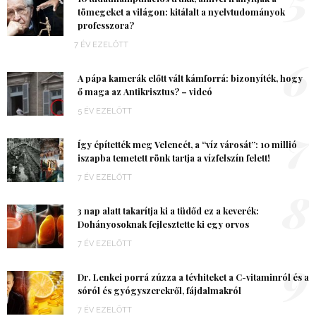
tömegeket a világon: kitálalt a nyelvtudományok
professzora?
7 ÉV EZELŐTT
6
A pápa kamerák előtt vált kámforrá: bizonyíték, hogy
ő maga az Antikrisztus? – videó
5 ÉV EZELŐTT
7
Így építették meg Velencét, a “víz városát”: 10 millió
iszapba temetett rönk tartja a vízfelszín felett!
7 ÉV EZELŐTT
8
3 nap alatt takarítja ki a tüdőd ez a keverék:
Dohányosoknak fejlesztette ki egy orvos
7 ÉV EZELŐTT
9
Dr. Lenkei porrá zúzza a tévhiteket a C-vitaminról és a
sóról és gyógyszerekről, fájdalmakról
7 ÉV EZELŐTT