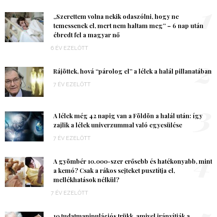
1
„Szerettem volna nekik odaszólni, hogy ne
temessenek el, mert nem haltam meg” – 6 nap után
ébredt fel a magyar nő
6 ÉV EZELŐTT
2
Rájöttek, hová “párolog el” a lélek a halál pillanatában
7 ÉV EZELŐTT
3
A lélek még 42 napig van a Földön a halál után: így
zajlik a lélek univerzummal való egyesülése
7 ÉV EZELŐTT
4
A gyömbér 10.000-szer erősebb és hatékonyabb, mint
a kemó? Csak a rákos sejteket pusztítja el,
mellékhatások nélkül?
7 ÉV EZELŐTT
5
10 tudatmanipulációs trükk, amivel irányítják a