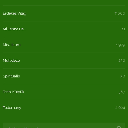
Érdekes Világ
7 666
Mi Lenne Ha…
11
Misztikum
1 979
Múltidéző
236
Spirituális
38
Tech-Kütyük
387
Tudomány
2 624