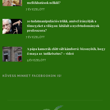
mellékhatások nélkül?
7 ÉV EZELŐTT
10 tudatmanipulációs trükk, amivel irányítják a
tömegeket a világon: kitálalt a nyelvtudományok
professzora?
7 ÉV EZELŐTT
A pápa kamerák előtt vált kámforrá: bizonyíték, hogy
ő maga az Antikrisztus? – videó
5 ÉV EZELŐTT
KÖVESS MINKET FACEBOOKON IS!