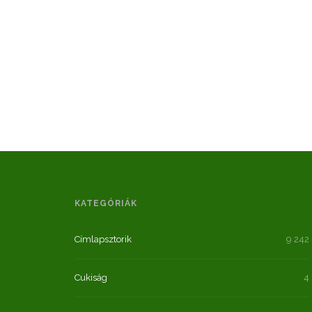
KATEGÓRIÁK
Címlapsztorik
9 242
Cukiság
4