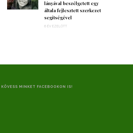
lányával beszélgetett egy
általa fejlesztett szerkezet
segítségével
6 ÉV EZELŐTT
KÖVESS MINKET FACEBOOKON IS!