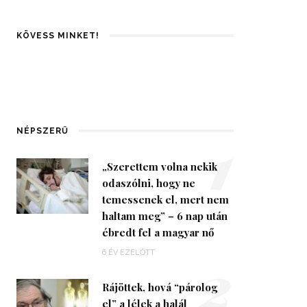
KÖVESS MINKET!
1
NÉPSZERŰ
„Szerettem volna nekik
odaszólni, hogy ne
temessenek el, mert nem
haltam meg” – 6 nap után
ébredt fel a magyar nő
2
6 ÉV EZELŐTT
Rájöttek, hová “párolog
el” a lélek a halál