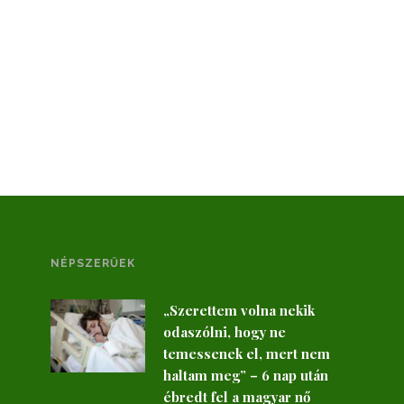
NÉPSZERŰEK
„Szerettem volna nekik
odaszólni, hogy ne
temessenek el, mert nem
haltam meg” – 6 nap után
ébredt fel a magyar nő