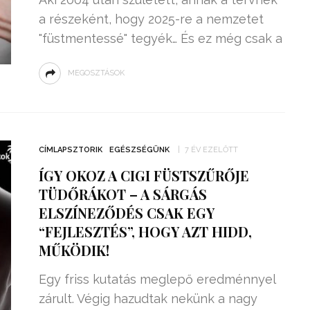
a részeként, hogy 2025-re a nemzetet
"füstmentessé" tegyék… És ez még csak a
MEGOSZTÁSOK
CÍMLAPSZTORIK
EGÉSZSÉGÜNK
7 ÉV EZELŐTT
ÍGY OKOZ A CIGI FÜSTSZŰRŐJE
TÜDŐRÁKOT – A SÁRGÁS
ELSZÍNEZŐDÉS CSAK EGY
“FEJLESZTÉS”, HOGY AZT HIDD,
MŰKÖDIK!
Egy friss kutatás meglepő eredménnyel
zárult. Végig hazudtak nekünk a nagy