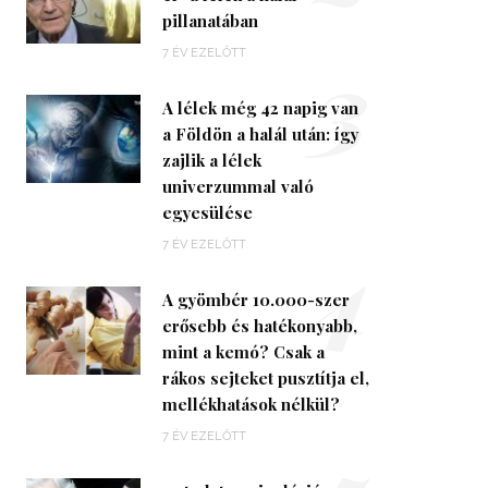
pillanatában
3
7 ÉV EZELŐTT
A lélek még 42 napig van
a Földön a halál után: így
zajlik a lélek
univerzummal való
egyesülése
4
7 ÉV EZELŐTT
A gyömbér 10.000-szer
erősebb és hatékonyabb,
mint a kemó? Csak a
rákos sejteket pusztítja el,
mellékhatások nélkül?
7 ÉV EZELŐTT