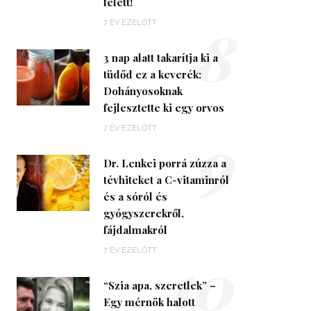
felett!
8
7 ÉV EZELŐTT
3 nap alatt takarítja ki a
tüdőd ez a keverék:
Dohányosoknak
fejlesztette ki egy orvos
9
7 ÉV EZELŐTT
Dr. Lenkei porrá zúzza a
tévhiteket a C-vitaminról
és a sóról és
gyógyszerekről,
fájdalmakról
10
7 ÉV EZELŐTT
“Szia apa, szeretlek” –
Egy mérnök halott