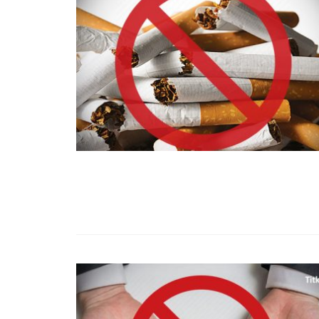
99,13%-OS HA
NULLÁZZA AZ 
EZ A MOTOR!