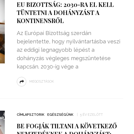
EU BIZOTTSÁG: 2030-RA EL KELL
TÜNTETNI A DOHÁNYZÁST A
KONTINENSRŐL
Az Európai Bizottság szerdán
bejelentette, hogy nyilvántartásba veszi
az eddigi legnagyobb lépést a
dohányzás végleges megszüntetése
kapcsán. 2030-ig vége a
MEGOSZTÁSOK
ZSENIÁLIS DOLOG TALÁLT KI
HÁROM DIÁK: VÉGTELEN
TÉKONYSÁGGAL
ENERGIÁT
CÍMLAPSZTORIK
EGÉSZSÉGÜNK
5 ÉV EZELŐTT
ÁRAMSZÁMLÁT
TERMELHETNÉNEK A
BE FOGJÁK TILTANI A KÖVETKEZŐ
FEKVŐRENDŐRÖK!
NEMZEDÉKNEK A DOHÁNYZÁST: