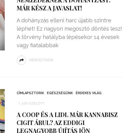
MÁR KÉSZ A JAVASLAT!
A dohányzás elleni harc újabb szintre
léphet! Ez nagyon megosztó döntés lesz!
A törvény hatályba lépésekor 14 évesek
vagy fiatalabbak
MEGOSZTÁSOK
CÍMLAPSZTORIK
EGÉSZSÉGÜNK
ÉRDEKES VILÁG
5 ÉV EZELŐTT
A COOP ÉS A LIDL MÁR KANNABISZ
CIGIT ÁRUL? AZ EDDIGI
LEGNAGYOBB ÚJÍTÁS JÖN