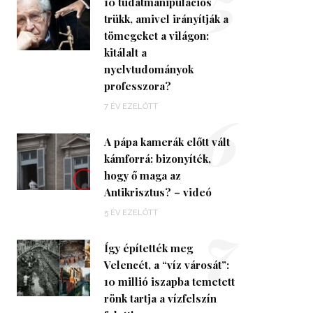
5
10 tudatmanipulációs
trükk, amivel irányítják a
tömegeket a világon:
kitálalt a
nyelvtudományok
professzora?
6
7 ÉV EZELŐTT
A pápa kamerák előtt vált
kámforrá: bizonyíték,
hogy ő maga az
Antikrisztus? – videó
7
5 ÉV EZELŐTT
Így építették meg
Velencét, a “víz városát”:
10 millió iszapba temetett
rönk tartja a vízfelszín