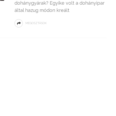
dohánygyárak? Egyike volt a dohányipar
által hazug módon kreált
MEGOSZTÁSOK