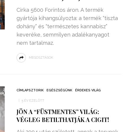
Cirka 5600 Forintos áron. A termék
gyártója kihangsúlyozta: a termék “tiszta
dohány” és “természetes kannabisz”
keveréke, semmilyen adalékanyagot
nem tartalmaz.
MEGOSZTÁSOK
CÍMLAPSZTORIK
EGÉSZSÉGÜNK
ÉRDEKES VILÁG
5 ÉV EZELŐTT
JÖN A “FÜSTMENTES” VILÁG:
VÉGLEG BETILTHATJÁK A CIGIT!
Aki 2004 után született, annak a tervnek