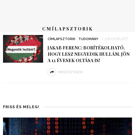
CMÍLAPSZTORIK
CÍMLAPSZTORIK
TUDOMÁNY
5 ÉV EZELŐTT
JAKAB FERENC: BORÍTÉKOLHATÓ,
HOGY LESZ NEGYEDIK HULLÁM, JÖN
A 12 ÉVESEK OLTÁSA IS!
MEGOSZTÁSOK
FRISS ÉS MELEG!