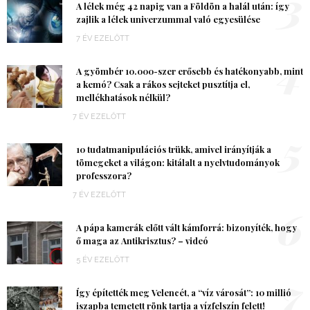
3
A lélek még 42 napig van a Földön a halál után: így
zajlik a lélek univerzummal való egyesülése
7 ÉV EZELŐTT
4
A gyömbér 10.000-szer erősebb és hatékonyabb, mint
a kemó? Csak a rákos sejteket pusztítja el,
mellékhatások nélkül?
7 ÉV EZELŐTT
5
10 tudatmanipulációs trükk, amivel irányítják a
tömegeket a világon: kitálalt a nyelvtudományok
professzora?
7 ÉV EZELŐTT
6
A pápa kamerák előtt vált kámforrá: bizonyíték, hogy
ő maga az Antikrisztus? – videó
5 ÉV EZELŐTT
7
Így építették meg Velencét, a “víz városát”: 10 millió
iszapba temetett rönk tartja a vízfelszín felett!