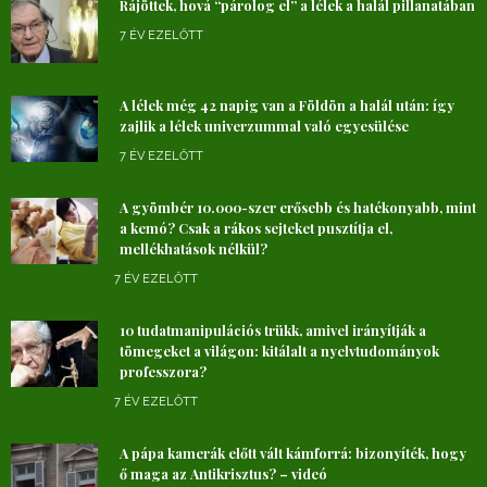
Rájöttek, hová “párolog el” a lélek a halál pillanatában
7 ÉV EZELŐTT
A lélek még 42 napig van a Földön a halál után: így
zajlik a lélek univerzummal való egyesülése
7 ÉV EZELŐTT
A gyömbér 10.000-szer erősebb és hatékonyabb, mint
a kemó? Csak a rákos sejteket pusztítja el,
mellékhatások nélkül?
7 ÉV EZELŐTT
10 tudatmanipulációs trükk, amivel irányítják a
tömegeket a világon: kitálalt a nyelvtudományok
professzora?
7 ÉV EZELŐTT
A pápa kamerák előtt vált kámforrá: bizonyíték, hogy
ő maga az Antikrisztus? – videó