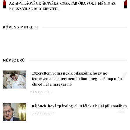
AZ AI-VILÁGVÉGE ÁRNYÉKA, CSAK PÁR ÓRA VOLT, MÉGIS AZ
EGÉSZ VILÁG MEGÉREZTE…
KÖVESS MINKET!
NÉPSZERŰ
1
„Szerettem volna nekik odaszólni, hogy ne
temessenek el, mert nem haltam meg” – 6 nap után
ébredt fel a magyar nő
6 ÉV EZELŐTT
2
Rájöttek, hová “párolog el” a lélek a halál pillanatában
7 ÉV EZELŐTT