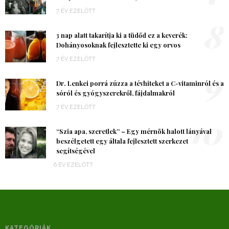
7 ÉV EZELŐTT
8
3 nap alatt takarítja ki a tüdőd ez a keverék:
Dohányosoknak fejlesztette ki egy orvos
7 ÉV EZELŐTT
9
Dr. Lenkei porrá zúzza a tévhiteket a C-vitaminról és a
sóról és gyógyszerekről, fájdalmakról
7 ÉV EZELŐTT
10
“Szia apa, szeretlek” – Egy mérnök halott lányával
beszélgetett egy általa fejlesztett szerkezet
segítségével
6 ÉV EZELŐTT
KATEGÓRIÁK