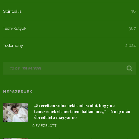
Spirituális
38
Tech-Kütyük
387
Tudomány
2 624
NÉPSZERŰEK
„Szerettem volna nekik odaszólni, hogy ne
temessenek el, mert nem haltam meg” – 6 nap után
ébredt fel a magyar nő
6 ÉV EZELŐTT