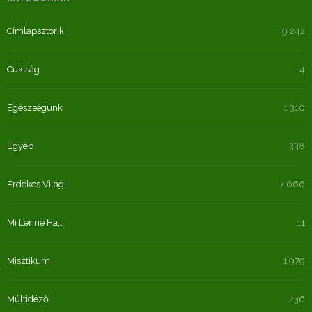
Címlapsztorik
9 242
Cukiság
4
Egészségünk
1 310
Egyéb
338
Érdekes Világ
7 666
Mi Lenne Ha…
11
Misztikum
1 979
Múltidéző
236