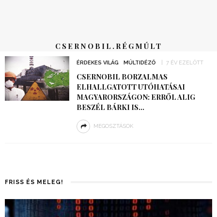
CSERNOBIL.RÉGMÚLT
ÉRDEKES VILÁG
MÚLTIDÉZŐ
7 ÉV EZELŐTT
CSERNOBIL BORZALMAS
ELHALLGATOTT UTÓHATÁSAI
MAGYARORSZÁGON: ERRŐL ALIG
BESZÉL BÁRKI IS…
MEGOSZTÁSOK
FRISS ÉS MELEG!