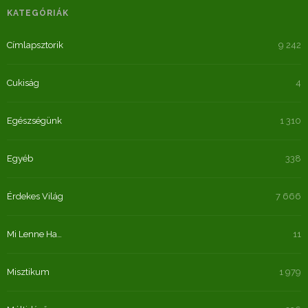
KATEGÓRIÁK
Címlapsztorik
9 242
Cukiság
4
Egészségünk
1 310
Egyéb
338
Érdekes Világ
7 666
Mi Lenne Ha…
11
Misztikum
1 979