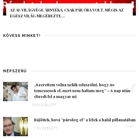
AZ AI-VILÁGVÉGE ÁRNYÉKA, CSAK PÁR ÓRA VOLT, MÉGIS AZ
EGÉSZ VILÁG MEGÉREZTE…
KÖVESS MINKET!
NÉPSZERŰ
1
„Szerettem volna nekik odaszólni, hogy ne
temessenek el, mert nem haltam meg” – 6 nap után
ébredt fel a magyar nő
6 ÉV EZELŐTT
2
Rájöttek, hová “párolog el” a lélek a halál pillanatában
7 ÉV EZELŐTT