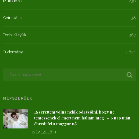
Múltidéző
236
Spirituális
38
Tech-Kütyük
387
Tudomány
2 624
NÉPSZERŰEK
„Szerettem volna nekik odaszólni, hogy ne
temessenek el, mert nem haltam meg” – 6 nap után
ébredt fel a magyar nő
6 ÉV EZELŐTT