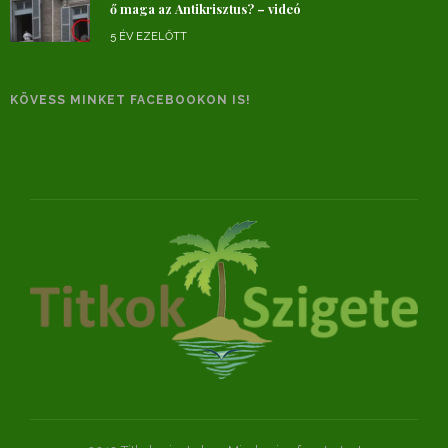
ő maga az Antikrisztus? – videó
5 ÉV EZELŐTT
KÖVESS MINKET FACEBOOKON IS!