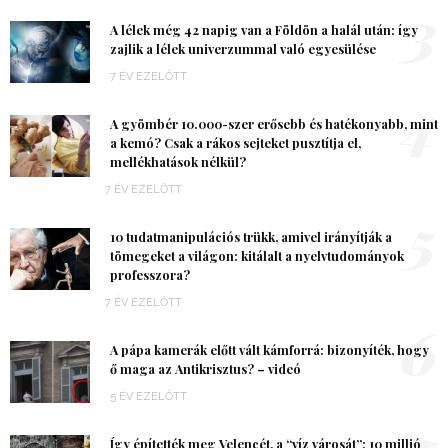
3
A lélek még 42 napig van a Földön a halál után: így
zajlik a lélek univerzummal való egyesülése
7 ÉV EZELŐTT
4
A gyömbér 10.000-szer erősebb és hatékonyabb, mint
a kemó? Csak a rákos sejteket pusztítja el,
mellékhatások nélkül?
7 ÉV EZELŐTT
5
10 tudatmanipulációs trükk, amivel irányítják a
tömegeket a világon: kitálalt a nyelvtudományok
professzora?
7 ÉV EZELŐTT
6
A pápa kamerák előtt vált kámforrá: bizonyíték, hogy
ő maga az Antikrisztus? – videó
5 ÉV EZELŐTT
7
Így építették meg Velencét, a “víz városát”: 10 millió