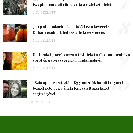
iszapba temetett rönk tartja a vízfelszín felett!
7 ÉV EZELŐTT
8
3 nap alatt takarítja ki a tüdőd ez a keverék:
Dohányosoknak fejlesztette ki egy orvos
7 ÉV EZELŐTT
9
Dr. Lenkei porrá zúzza a tévhiteket a C-vitaminról és a
sóról és gyógyszerekről, fájdalmakról
7 ÉV EZELŐTT
10
“Szia apa, szeretlek” – Egy mérnök halott lányával
beszélgetett egy általa fejlesztett szerkezet
segítségével
6 ÉV EZELŐTT