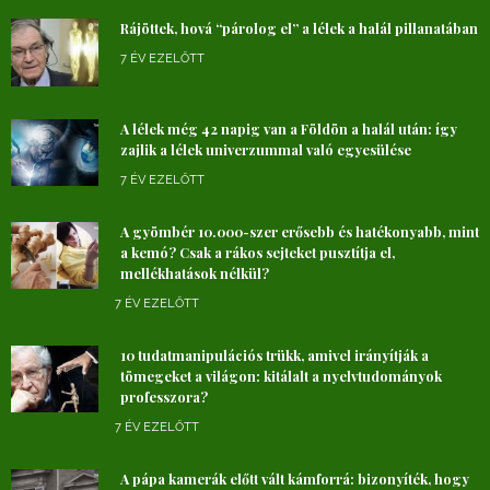
Rájöttek, hová “párolog el” a lélek a halál pillanatában
7 ÉV EZELŐTT
A lélek még 42 napig van a Földön a halál után: így
zajlik a lélek univerzummal való egyesülése
7 ÉV EZELŐTT
A gyömbér 10.000-szer erősebb és hatékonyabb, mint
a kemó? Csak a rákos sejteket pusztítja el,
mellékhatások nélkül?
7 ÉV EZELŐTT
10 tudatmanipulációs trükk, amivel irányítják a
tömegeket a világon: kitálalt a nyelvtudományok
professzora?
7 ÉV EZELŐTT
A pápa kamerák előtt vált kámforrá: bizonyíték, hogy